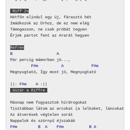
 Riff 2x
Hétfőn elindul egy új, fárasztó hét

Imádkozok az Úrhoz, de ez nem elég

Támogasson, ne csak próbát tegyen

Érjek partot fent az Ararát hegyen

Refrén
B                   A
         F#m          A            F#m
Megnyugtató, Így most jó, Megnyugtató

||: 
F#m
A
 Gitár a Riffre 
Másnap nem fogyasztok hírdrogokat

Tisztábban látom az arcokat (a lelküket, láncokat)

Az átverések végtelen sorát

F#m         B  A    F#m           B A