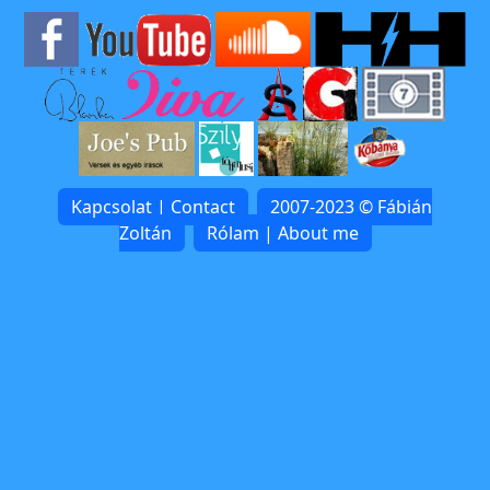
Kapcsolat | Contact
2007-2023 © Fábián
Zoltán
Rólam | About me