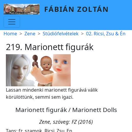
Skip to main content
FÁBIÁN ZOLTÁN
Breadcrumb
Home
Zene
Stúdiófelvételek
02. Ricsi, Zsu & Én
219. Marionett figurák
Lassan mindenki marionett figurává válik
körülöttünk, semmi sem igazi.
Marionett figurák / Marionett Dolls
Zene, szöveg: FZ (2016)
Tags:
fz_szamok
,
Ricsi_Zsu_En