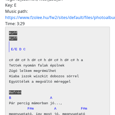
Key:
E
Music path:
https://www.fzolee.hu/fw2/sites/default/files/photoalb
Time:
3:29
Riff
Riff
E/E
D
C
c# d# c# h d# c# h d# c# h d# c# h a 

Tettek nyomán falak épülnek

Zúgó lelkem megrémülhet

Hiaba iszok wiszkit dobozos sörrel

Együttélek a megváltó méreggel

Refrén
B                   A
         F#m          A            F#m
megnyugtató, így most jó, megnyugtató
