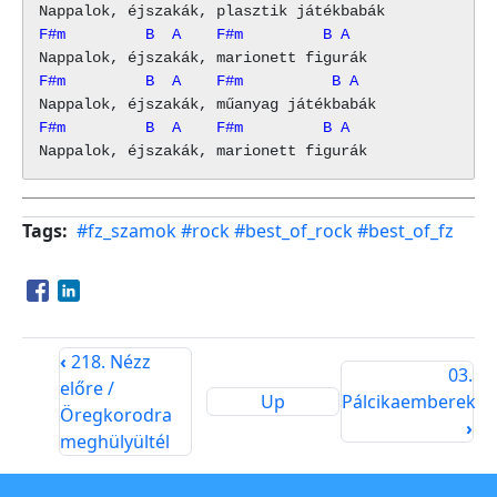
F#m         B  A    F#m         B A
F#m         B  A    F#m          B A
F#m         B  A    F#m         B A
Tags
#fz_szamok
#rock
#best_of_rock
#best_of_fz
Opens in a new window
Opens in a new window
‹
218. Nézz
03.
előre /
Up
Pálcikaemberek
Öregkorodra
›
meghülyültél