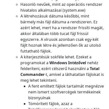
Hasonló nevűek, mint az operációs rendszer
hivatalos alkalmazásai (system.exe)
A létrehozásuk dátuma későbbi, mint
bármely más fájl dátuma a rendszeren. Ez
azért lehet, mert ha a rendszer frissíti magát,
akkor általában több tucat fájl frissül
egyszerre. A vírusok azonban csak egy-két
fájlt hoznak létre és jellemzően ők az utolsó
futtatható fájlok.
A kiterjesztésük sokféle lehet. Ezeket a
programokat a
Windows Intézővel
nehéz
felderíteni, ezért célszerű használni a
Total
Commander
-t, amivel a láthatatlan fájlokat is
meg lehet tekinteni.
A fent említett fájlok tartalmát megnézve
nem ismert szoftvercégek termékeinek
bizonyulnak
Tömörített fájlok, azaz a