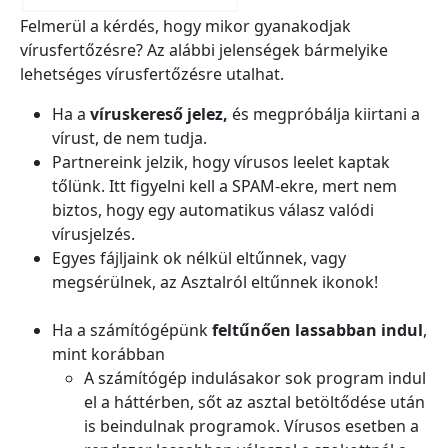
Felmerül a kérdés, hogy mikor gyanakodjak
vírusfertőzésre? Az alábbi jelenségek bármelyike
lehetséges vírusfertőzésre utalhat.
Ha a
víruskereső jelez,
és megpróbálja kiirtani a
vírust, de nem tudja.
Partnereink jelzik, hogy vírusos leelet kaptak
tőlünk. Itt figyelni kell a SPAM-ekre, mert nem
biztos, hogy egy automatikus válasz valódi
vírusjelzés.
Egyes fájljaink ok nélkül eltűnnek, vagy
megsérülnek, az Asztalról eltűnnek ikonok!
Ha a számítógépünk
feltűnően lassabban indul
,
mint korábban
A számítógép indulásakor sok program indul
el a háttérben, sőt az asztal betöltődése után
is beindulnak programok. Vírusos esetben a