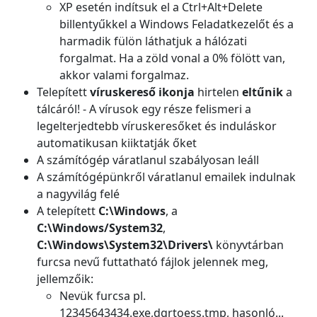
XP esetén indítsuk el a Ctrl+Alt+Delete
billentyűkkel a Windows Feladatkezelőt és a
harmadik fülön láthatjuk a hálózati
forgalmat. Ha a zöld vonal a 0% fölött van,
akkor valami forgalmaz.
Telepített
víruskereső ikonja
hirtelen
eltűnik
a
tálcáról! - A vírusok egy része felismeri a
legelterjedtebb víruskeresőket és induláskor
automatikusan kiiktatják őket
A számítógép váratlanul szabályosan leáll
A számítógépünkről váratlanul emailek indulnak
a nagyvilág felé
A telepített
C:\Windows
, a
C:\Windows/System32
,
C:\Windows\System32\Drivers\
könyvtárban
furcsa nevű futtatható fájlok jelennek meg,
jellemzőik:
Nevük furcsa pl.
12345643434.exe,dgrtoess.tmp, hasonló...