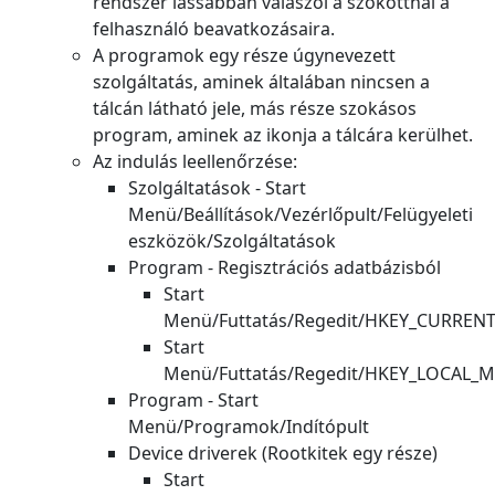
rendszer lassabban válaszol a szokottnál a
felhasználó beavatkozásaira.
A programok egy része úgynevezett
szolgáltatás, aminek általában nincsen a
tálcán látható jele, más része szokásos
program, aminek az ikonja a tálcára kerülhet.
Az indulás leellenőrzése:
Szolgáltatások - Start
Menü/Beállítások/Vezérlőpult/Felügyeleti
eszközök/Szolgáltatások
Program - Regisztrációs adatbázisból
Start
Menü/Futtatás/Regedit/HKEY_CURRENT
Start
Menü/Futtatás/Regedit/HKEY_LOCAL_M
Program - Start
Menü/Programok/Indítópult
Device driverek (Rootkitek egy része)
Start