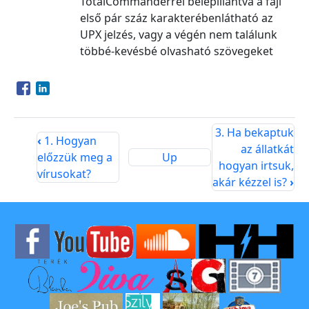
TotalCommanderrel belepillantva a fájl
első pár száz karakterébenlátható az
UPX jelzés, vagy a végén nem találunk
többé-kevésbé olvasható szövegeket
Opens in a new window
Opens in a new window
3. Ha bekaptuk
‹
1. Hogyan
az állatkát
előzzük meg a
Up
hogyan irtsuk,
vírusokat?
akár kézzel is?
›