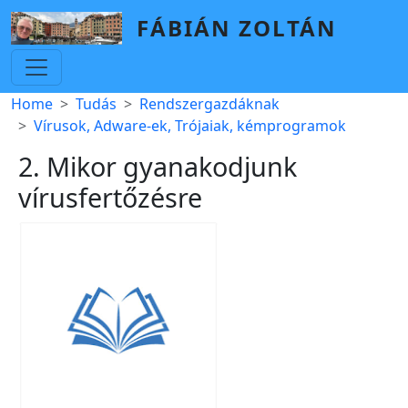
Skip to main content
FÁBIÁN ZOLTÁN
Breadcrumb
Home
Tudás
Rendszergazdáknak
Vírusok, Adware-ek, Trójaiak, kémprogramok
2. Mikor gyanakodjunk
vírusfertőzésre