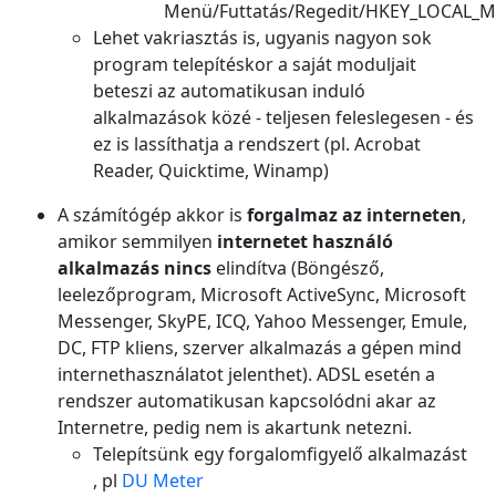
Menü/Futtatás/Regedit/HKEY_LOCAL_M
Lehet vakriasztás is, ugyanis nagyon sok
program telepítéskor a saját moduljait
beteszi az automatikusan induló
alkalmazások közé - teljesen feleslegesen - és
ez is lassíthatja a rendszert (pl. Acrobat
Reader, Quicktime, Winamp)
A számítógép akkor is
forgalmaz az interneten
,
amikor semmilyen
internetet használó
alkalmazás nincs
elindítva (Böngésző,
leelezőprogram, Microsoft ActiveSync, Microsoft
Messenger, SkyPE, ICQ, Yahoo Messenger, Emule,
DC, FTP kliens, szerver alkalmazás a gépen mind
internethasználatot jelenthet). ADSL esetén a
rendszer automatikusan kapcsolódni akar az
Internetre, pedig nem is akartunk netezni.
Telepítsünk egy forgalomfigyelő alkalmazást
, pl
DU Meter