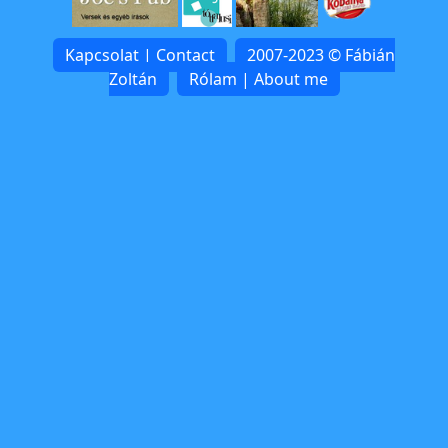
Kapcsolat | Contact
2007-2023 © Fábián
Zoltán
Rólam | About me