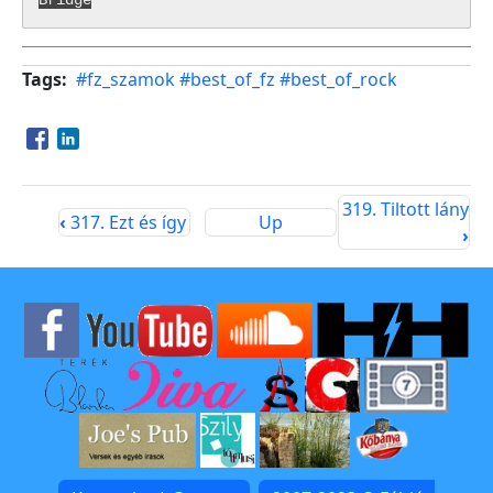
Tags
#fz_szamok
#best_of_fz
#best_of_rock
Opens in a new window
Opens in a new window
319. Tiltott lány
‹
317. Ezt és így
Up
›