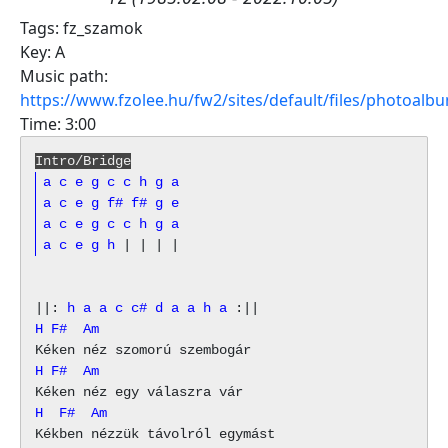
Tags:
fz_szamok
Key:
A
Music path:
https://www.fzolee.hu/fw2/sites/default/files/photoal
Time:
3:00
Intro/Bridge
a
c
e
g
c
c
h
g
a
a
c
e
g
f#
f#
g
e
a
c
e
g
c
c
h
g
a
a
c
e
g
h
||: 
h
a
a
c
c#
d
a
a
h
a
H F#  Am
H F#  Am
H  F#  Am