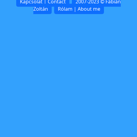
Kapcsolat | Contact
2007-2023 © Fábián
Zoltán
Rólam | About me