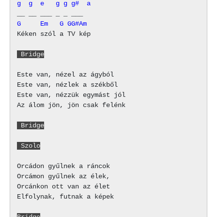
g  g  e   g g g#  a
G     Em   G GG#Am
Kéken szól a TV kép

 Bridge
Este van, nézel az ágyból

Este van, nézlek a székből

Este van, nézzük egymást jól

Az álom jön, jön csak felénk

 Bridge
 Szolo
Orcádon gyűlnek a ráncok

Orcámon gyűlnek az élek,

Orcánkon ott van az élet

Elfolynak, futnak a képek

Bridge