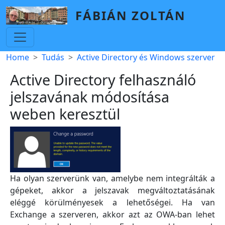
Skip to main content
FÁBIÁN ZOLTÁN
Breadcrumb
Home
Tudás
Active Directory és Windows szerver
Active Directory felhasználó
jelszavának módosítása
weben keresztül
Ha olyan szerverünk van, amelybe nem integrálták a
gépeket, akkor a jelszavak megváltoztatásának
eléggé körülményesek a lehetőségei. Ha van
Exchange a szerveren, akkor azt az OWA-ban lehet