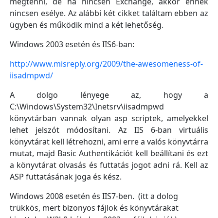
megtenni, de ha nincsen Exchange, akkor ennek
nincsen esélye. Az alábbi két cikket találtam ebben az
ügyben és működik mind a két lehetőség.
Windows 2003 esetén és IIS6-ban:
http://www.misreply.org/2009/the-awesomeness-of-
iisadmpwd/
A dolgo lényege az, hogy a
C:\Windows\System32\Inetsrv\iisadmpwd
könyvtárban vannak olyan asp scriptek, amelyekkel
lehet jelszót módosítani. Az IIS 6-ban virtuális
könyvtárat kell létrehozni, ami erre a valós könyvtárra
mutat, majd Basic Authentikációt kell beállítani és ezt
a könyvtárat olvasás és futtatás jogot adni rá. Kell az
ASP futtatásának joga és kész.
Windows 2008 esetén és IIS7-ben. (itt a dolog
trükkös, mert bizonyos fájlok és könyvtárakat