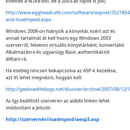
kivettek a W2k8-ból, de a 2003-as fájlok is jók)
http://www.eggheadcafe.com/software/aspnet/35218548
and-iisadmpwd.aspx
Windows 2008-on hiányzik a könyvtár, ezért azt és
annak tartalmát át kell hozni egy Windows 2003
szerverről, felvenni virtuális könyvtárként, konvertálni
Alkalmazásra és ugyanúgy Basic authentikációt
állítani rá.
Ha esetleg nincsen bekapcsolva az ASP-k kezelése,
azt itt lehet megnézni, hogyan kell:
http://geekswithblogs.net/dlussier/archive/2007/08/12/
Az így beállított szerveren az alábbi linken lehet
módosítani a jelszót:
http://szervernév/iisadmpwd/aexp3.asp