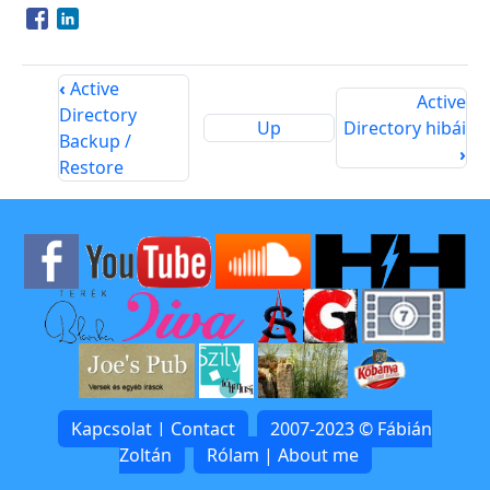
Opens in a new window
Opens in a new window
‹
Active
Active
Directory
Up
Directory hibái
Backup /
›
Restore
Kapcsolat | Contact
2007-2023 © Fábián
Zoltán
Rólam | About me