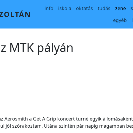
Main navigation
info
iskola
oktatás
tudás
zene
 ZOLTÁN
egyéb
az MTK pályán
z Aerosmith a Get A Grip koncert turné egyik állomásaként. 
tul jól szórakoztam. Utána szintén pár napig magamban be