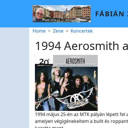
Skip to main content
FÁBIÁN
Breadcrumb
Home
Zene
Koncertek
1994 Aerosmith 
1994 május 25-én az MTK pályán lépett fel a
amelyen végigénekeltem a bulit és roppan