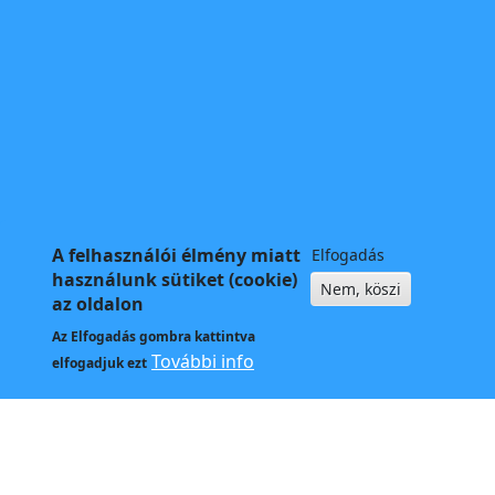
A felhasználói élmény miatt
Elfogadás
használunk sütiket (cookie)
Nem, köszi
az oldalon
Az
Elfogadás
gombra kattintva
További info
elfogadjuk ezt