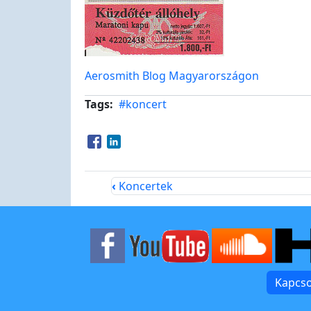
Aerosmith Blog Magyarországon
Tags
#koncert
Opens in a new window
Opens in a new window
‹
Koncertek
Kapcso