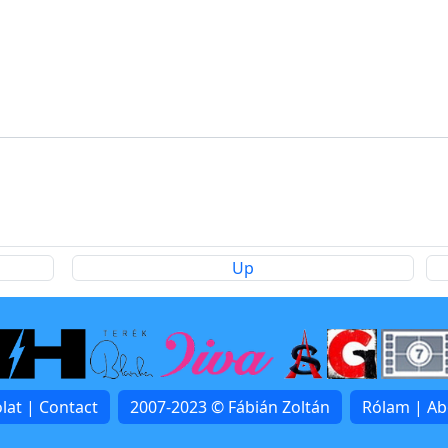
Up
lat | Contact
2007-2023 © Fábián Zoltán
Rólam | A