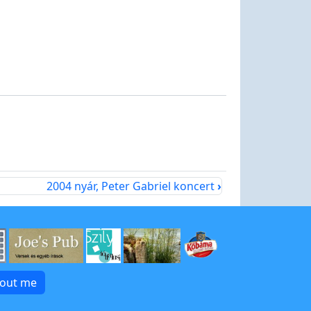
2004 nyár, Peter Gabriel koncert
›
bout me