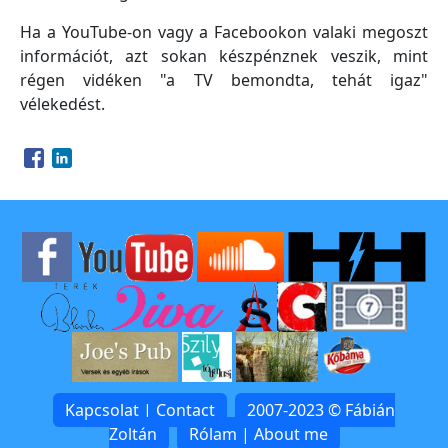
Ha a YouTube-on vagy a Facebookon valaki megoszt
információt, azt sokan készpénznek veszik, mint
régen vidéken "a TV bemondta, tehát igaz"
vélekedést.
Opens in a new window
Opens in a new window
Kapcsolat | Contact
2007-2023 © Fábián
Zoltán
Rólam | About me