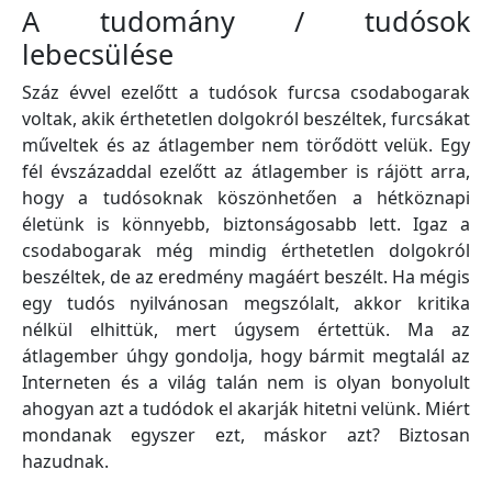
A tudomány / tudósok
lebecsülése
Száz évvel ezelőtt a tudósok furcsa csodabogarak
voltak, akik érthetetlen dolgokról beszéltek, furcsákat
műveltek és az átlagember nem törődött velük. Egy
fél évszázaddal ezelőtt az átlagember is rájött arra,
hogy a tudósoknak köszönhetően a hétköznapi
életünk is könnyebb, biztonságosabb lett. Igaz a
csodabogarak még mindig érthetetlen dolgokról
beszéltek, de az eredmény magáért beszélt. Ha mégis
egy tudós nyilvánosan megszólalt, akkor kritika
nélkül elhittük, mert úgysem értettük. Ma az
átlagember úhgy gondolja, hogy bármit megtalál az
Interneten és a világ talán nem is olyan bonyolult
ahogyan azt a tudódok el akarják hitetni velünk. Miért
mondanak egyszer ezt, máskor azt? Biztosan
hazudnak.