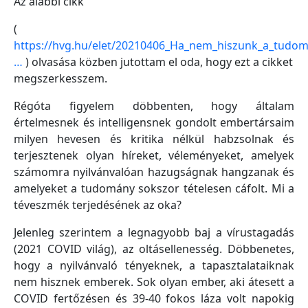
Az alábbi cikk
(
https://hvg.hu/elet/20210406_Ha_nem_hiszunk_a_tudom
…
) olvasása közben jutottam el oda, hogy ezt a cikket
megszerkesszem.
Régóta figyelem döbbenten, hogy általam
értelmesnek és intelligensnek gondolt embertársaim
milyen hevesen és kritika nélkül habzsolnak és
terjesztenek olyan híreket, véleményeket, amelyek
számomra nyilvánvalóan hazugságnak hangzanak és
amelyeket a tudomány sokszor tételesen cáfolt. Mi a
téveszmék terjedésének az oka?
Jelenleg szerintem a legnagyobb baj a vírustagadás
(2021 COVID világ), az oltásellenesség. Döbbenetes,
hogy a nyilvánvaló tényeknek, a tapasztalataiknak
nem hisznek emberek. Sok olyan ember, aki átesett a
COVID fertőzésen és 39-40 fokos láza volt napokig