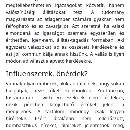
megfellebezhetetlen igazságokat közvetít, hanem
valószínűségi állításokat tesz. A tudomány
magyarázata az átlagember számára gyakran nem
felfogható és ez zavarja őt. Azt szeretné, ha valaki
elmondaná az igazságot számára egyszerűen és
érthetően, igen-nem, állítás-tagadás formában. Aki
egyszerű válaszokat ad az összetett kérdésekre és
azt jól kommunikálja annak hiszünk. A vallás is ilyen
módon ad választ alapvető kérdésekre.
Influenszerek, önérdek?
Vannak olyan emberek, akik abból élnek, hogy sokan
hallgatják, nézik őket Facebookon, Youtube-on,
Instagramon, Twitteren. Ezeknek elemi érdekük,
nekik pénzben kifejezhető értéket jelent a
megjelenés. A tartalom mindegy, csak legyen
hírértéke. Ezért általában nem ellenőrzött,
bombasztikus híreket, álhíreket jelentetnek meg,