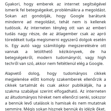
Gyakori, hogy emberek az internet segítségével
ismerik fel betegségeiket, problémáikra a megoldást.
Sokan azt gondolják, hogy Google barátunk
mindenre ad megoldást, tehát nem is kellenek
tudósok. Az interneten tényleg ott van az emberi
tudás nagy része, de az átlagember csak az apró
töredékeit tudja megismerni egyszerű dolgok esetén
is. Egy autó vagy számítógép megszerelésére ott
vannak a letölthető kézikönyvek, de ha
betegségekről, modern tudományról, vagy high
techről van szó, akkor nem feltétlenül elég a Google.
Alapvető dolog, hogy tudományos cikkek
megjelenése előtt komoly szakemberek ellenőrzik a
cikkek tartalmát és csak akkor publikálják, ha a
szakma szabályai szerint elfogadható. Az interneten
az áltudományos híreket nem ellenőrzi senki, sokszor
a bennük levő utalások is hamisak és nem mutatnak
semmire. Mégis sokan hisznek bennük és idézik őket.