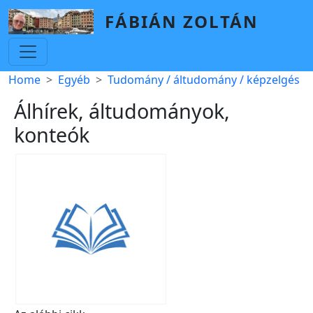
Skip to main content
FÁBIÁN ZOLTÁN
Breadcrumb
Home
Egyéb
Tudomány / áltudomány / képzelgés
Álhírek, áltudományok,
konteók