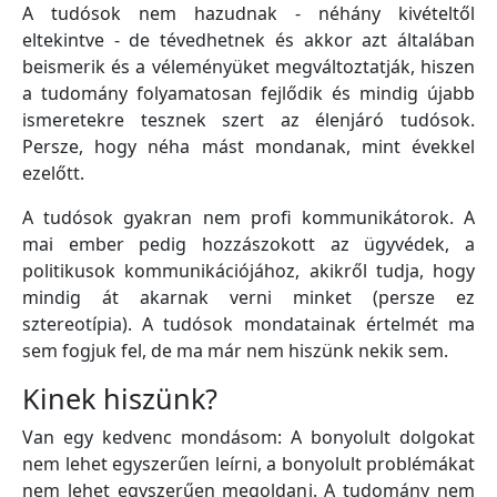
A tudósok nem hazudnak - néhány kivételtől
eltekintve - de tévedhetnek és akkor azt általában
beismerik és a véleményüket megváltoztatják, hiszen
a tudomány folyamatosan fejlődik és mindig újabb
ismeretekre tesznek szert az élenjáró tudósok.
Persze, hogy néha mást mondanak, mint évekkel
ezelőtt.
A tudósok gyakran nem profi kommunikátorok. A
mai ember pedig hozzászokott az ügyvédek, a
politikusok kommunikációjához, akikről tudja, hogy
mindig át akarnak verni minket (persze ez
sztereotípia). A tudósok mondatainak értelmét ma
sem fogjuk fel, de ma már nem hiszünk nekik sem.
Kinek hiszünk?
Van egy kedvenc mondásom: A bonyolult dolgokat
nem lehet egyszerűen leírni, a bonyolult problémákat
nem lehet egyszerűen megoldani. A tudomány nem