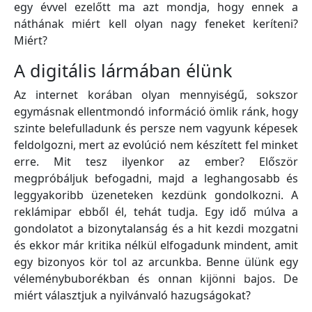
egy évvel ezelőtt ma azt mondja, hogy ennek a
náthának miért kell olyan nagy feneket keríteni?
Miért?
A digitális lármában élünk
Az internet korában olyan mennyiségű, sokszor
egymásnak ellentmondó információ ömlik ránk, hogy
szinte belefulladunk és persze nem vagyunk képesek
feldolgozni, mert az evolúció nem készített fel minket
erre. Mit tesz ilyenkor az ember? Először
megpróbáljuk befogadni, majd a leghangosabb és
leggyakoribb üzeneteken kezdünk gondolkozni. A
reklámipar ebből él, tehát tudja. Egy idő múlva a
gondolatot a bizonytalanság és a hit kezdi mozgatni
és ekkor már kritika nélkül elfogadunk mindent, amit
egy bizonyos kör tol az arcunkba. Benne ülünk egy
véleménybuborékban és onnan kijönni bajos. De
miért választjuk a nyilvánvaló hazugságokat?