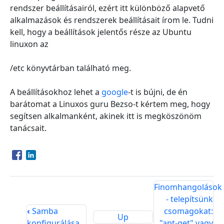
rendszer beállításairól, ezért itt különböző alapvető
alkalmazások és rendszerek beállításait írom le. Tudni
kell, hogy a beállítások jelentős része az Ubuntu
linuxon az
/etc könyvtárban található meg.
A beállításokhoz lehet a
google
-t is bújni, de én
barátomat a Linuxos guru Bezso-t kértem meg, hogy
segítsen alkalmanként, akinek itt is megköszönöm
tanácsait.
Opens in a new window
Opens in a new window
Finomhangolások
- telepítsünk
‹
Samba
csomagokat:
Up
konfigurálása
"apt-get" vagy