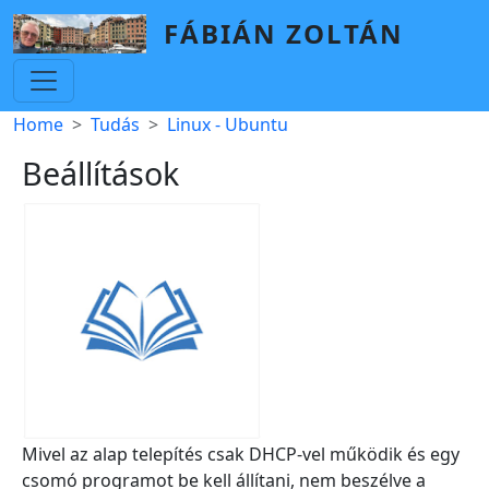
Skip to main content
FÁBIÁN ZOLTÁN
Breadcrumb
Home
Tudás
Linux - Ubuntu
Beállítások
Mivel az alap telepítés csak DHCP-vel működik és egy
csomó programot be kell állítani, nem beszélve a