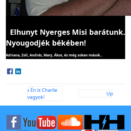
Elhunyt Nyerges Misi barátunk.
Nyougodjék békében!
Adriana, Zoli, András, Mary, Ákos, és még sokan mások...
Opens in a new window
Opens in a new window
‹
Én is Charlie
Up
vagyok!