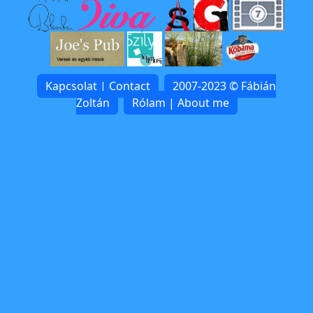
Kapcsolat | Contact
2007-2023 © Fábián
Zoltán
Rólam | About me