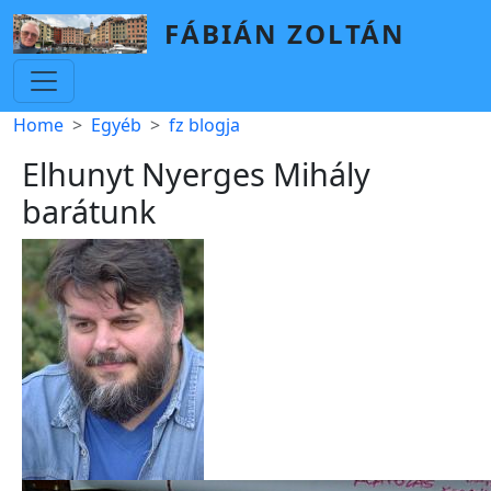
Skip to main content
FÁBIÁN ZOLTÁN
Breadcrumb
Home
Egyéb
fz blogja
Elhunyt Nyerges Mihály
barátunk