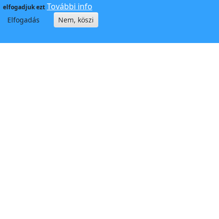
További info
elfogadjuk ezt
Elfogadás
Nem, köszi