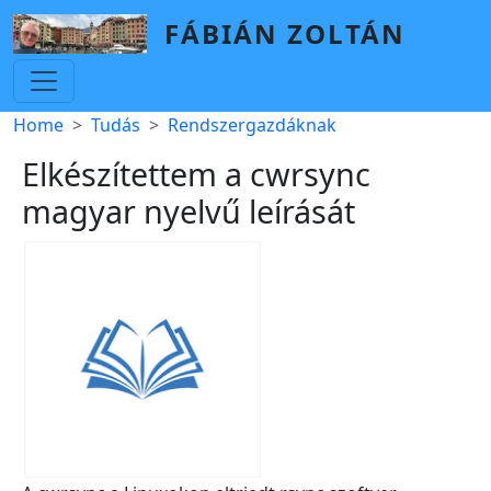
Skip to main content
FÁBIÁN ZOLTÁN
Breadcrumb
Home
Tudás
Rendszergazdáknak
Elkészítettem a cwrsync
magyar nyelvű leírását