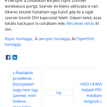
A cwrsync a Linuxokon eltrjedt rsync szoftver
windowsos portja. Szerver és kliens változata is van.
Sikeres tesztet futtattam egy külső gép és a saját
szerver között SSH kapcsolat felett. Gépen belül, azaz
lokális backupot is csináltam vele.
Részletes leírás
itt
van.
Rsync honlapja
, A
cwrsync honlapja
, Az
OpenSSH
honlapja
.
Opens in a new window
Opens in a new window
‹
Alaplapok
problémái -
bizonytalan
HDD UDMA
vagy nem úgy
helyett PIO
Up
üzemel, mint
módban
kellene -
dolgozik
›