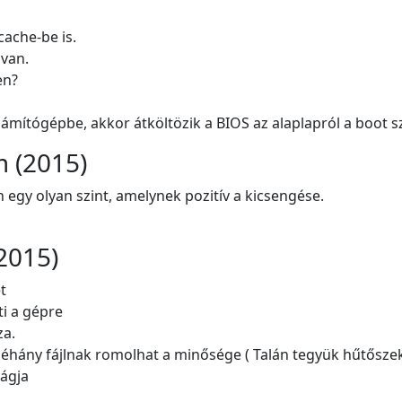
cache-be is.
 van.
en?
zámítógépbe, akkor átköltözik a BIOS az alaplapról a boot 
m (2015)
egy olyan szint, amelynek pozitív a kicsengése.
2015)
t
ti a gépre
za.
éhány fájlnak romolhat a minősége ( Talán tegyük hűtőszekr
vágja