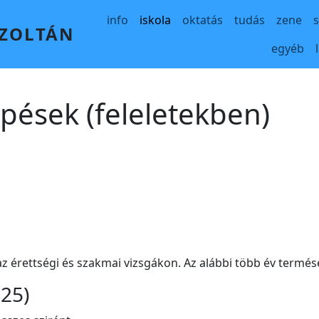
Main navigation
info
iskola
oktatás
tudás
zene
 ZOLTÁN
egyéb
pések (feleletekben)
 az érettségi és szakmai vizsgákon. Az alábbi több év term
025)