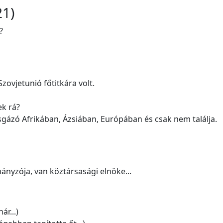
21)
?
zovjetunió főtitkára volt.
ek rá?
zsgázó Afrikában, Ázsiában, Európában és csak nem találja.
nyzója, van köztársasági elnöke...
ár...)