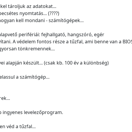
el tároljuk az adatokat...
pecsétes nyomtatás... (????)
gyan kell mondani - számítógépek...
apvető perifériái: fejhallgató, hangszóró, egér
avítani. A védelem fontos része a tűzfal, ami benne van a BIO
 gyorsan tönkremennek...
i alapján készült... (csak kb. 100 év a különbség)
lelassul a számítógép...
ek...
b ingyenes levelezőprogram.
en véd a tűzfal...