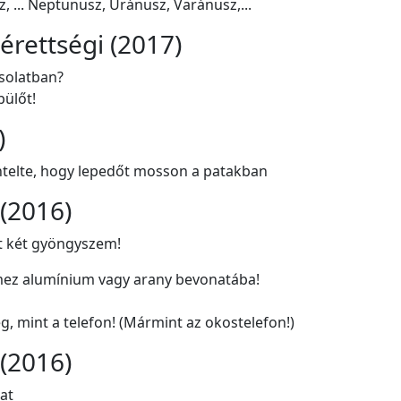
 ... Neptunusz, Uránusz, Varánusz,...
rettségi (2017)
csolatban?
pülőt!
)
ntelte, hogy lepedőt mosson a patakban
 (2016)
lt két gyöngyszem!
emez alumínium vagy arany bevonatába!
, mint a telefon! (Mármint az okostelefon!)
 (2016)
at