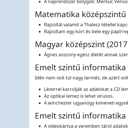
A naprendszer bolygók: Merkúr, Vénusz,
Matematika középszintű é
Rajzoltál valamit a Thalesz tétellel kap
Rajzoltam egy kört és bele egy papírre
Magyar középszint (2017
Ágnes asszony egész életét annak sze
Emelt szintű informatika
Idén nem volt túl nagy termés, de azért vo
Lézerrel karcolják az adatokat a CD l
Az optikai lemez is lehet vírusos.
A winchester ugyanúgy kimeneti egység
Emelt szintű informatika
A videokártya a veremben tárol adatok