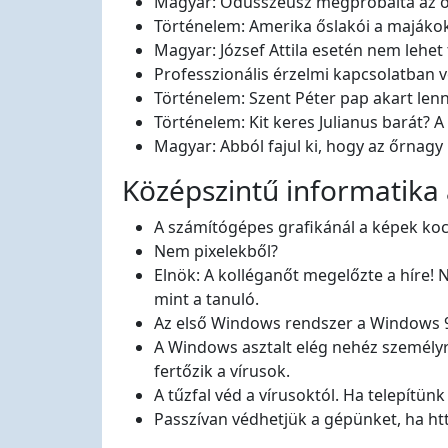
Magyar: Odüsszeusz megpróbálta az ö
Történelem: Amerika őslakói a majáko
Magyar: József Attila esetén nem lehet
Professzionális érzelmi kapcsolatban v
Történelem: Szent Péter pap akart lenn
Történelem: Kit keres Julianus barát? A
Magyar: Abból fajul ki, hogy az őrnag
Középszintű informatika 
A számítógépes grafikánál a képek koc
Nem pixelekből?
Elnök: A kolléganőt megelőzte a híre! 
mint a tanuló.
Az első Windows rendszer a Windows 98
A Windows asztalt elég nehéz személyre
fertőzik a vírusok.
A tűzfal véd a vírusoktól. Ha telepítü
Passzívan védhetjük a gépünket, ha http