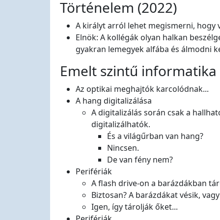
Történelem (2022)
A királyt arról lehet megismerni, hogy 
Elnök: A kollégák olyan halkan beszélge
gyakran lemegyek alfába és álmodni ke
Emelt szintű informatika 
Az optikai meghajtók karcolódnak...
A hang digitalizálása
A digitalizálás során csak a hallha
digitalizálhatók.
És a világűrban van hang?
Nincsen.
De van fény nem?
Perifériák
A flash drive-on a barázdákban tár
Biztosan? A barázdákat vésik, vagy 
Igen, így tárolják őket...
Perifériák