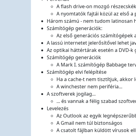
A flash drive-on mozgó részecskékk
A nyomtatók fajtái közül az első a 
Három számú - nem tudom latinosan ho
Számítógép generációk:
Az első generációs számítógépek al
A lassú internetet jelerősítővel lehet j
Az optikai háttértárak esetén a DVD-k
Számítógép generációk
A Mark I. számítógép Babbage terve
Számítógép elvi felépítése
Ha a cache-t nem tisztítjuk, akkor 
A winchester nem periféria...
A szoftverek jogilag...
... és vannak a félig szabad szoftver
Levelezés
Az Outlook az egyik legnépszerűb
A Gmail nem túl biztonságos
A csatolt fájlban küldött vírusok ell