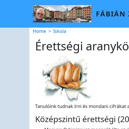
Skip to main content
FÁBIÁN
Breadcrumb
Home
Iskola
Érettségi aranykö
Tanulóink tudnak írni és mondani cifrákat
Középszintű érettségi (2