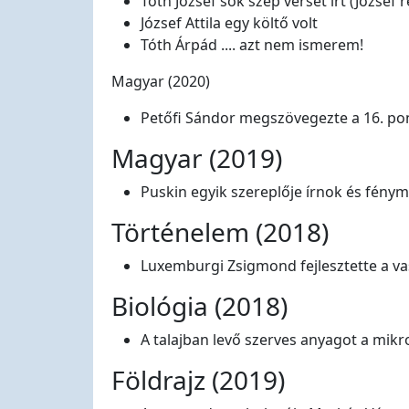
Tóth József sok szép verset írt (József r
József Attila egy költő volt
Tóth Árpád .... azt nem ismerem!
Magyar (2020)
Petőfi Sándor megszövegezte a 16. pon
Magyar (2019)
Puskin egyik szereplője írnok és fénym
Történelem (2018)
Luxemburgi Zsigmond fejlesztette a va
Biológia (2018)
A talajban levő szerves anyagot a mik
Földrajz (2019)