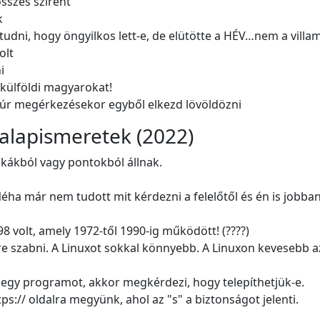
sszes szirént
k
 tudni, hogy öngyilkos lett-e, de elütötte a HÉV…nem a vill
olt
i
 külföldi magyarokat!
y úr megérkezésekor egyből elkezd lövöldözni
alapismeretek (2022)
kákból vagy pontokból állnak.
Néha már nem tudott mit kérdezni a felelőtől és én is jobba
 volt, amely 1972-től 1990-ig működött! (????)
 szabni. A Linuxot sokkal könnyebb. A Linuxon kevesebb az 
nk egy programot, akkor megkérdezi, hogy telepíthetjük-e.
s:// oldalra megyünk, ahol az "s" a biztonságot jelenti.