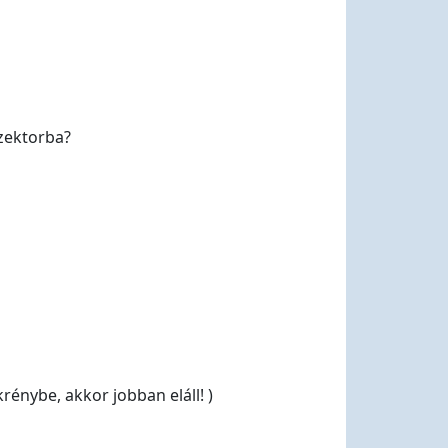
szektorba?
énybe, akkor jobban eláll! )