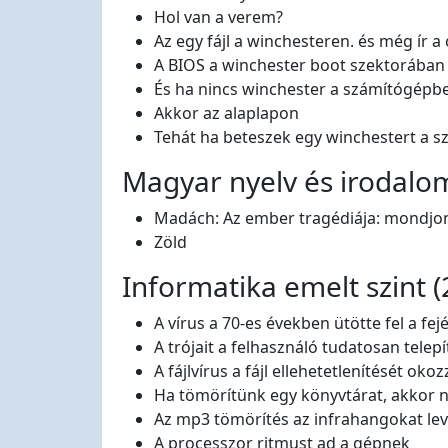
Hol van a verem?
Az egy fájl a winchesteren. és még ír a 
A BIOS a winchester boot szektorában
És ha nincs winchester a számítógépb
Akkor az alaplapon
Tehát ha beteszek egy winchestert a s
Magyar nyelv és irodalo
Madách: Az ember tragédiája: mondjon 
Zöld
Informatika emelt szint (
A vírus a 70-es években ütötte fel a fejé
A trójait a felhasználó tudatosan telepí
A fájlvírus a fájl ellehetetlenítését okoz
Ha tömörítünk egy könyvtárat, akkor n
Az mp3 tömörítés az infrahangokat le
A processzor ritmust ad a gépnek