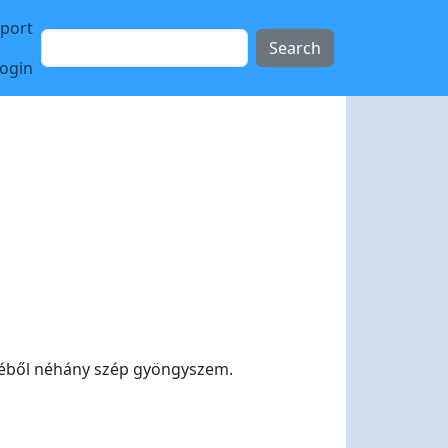
sport
Search
login
éséből néhány szép gyöngyszem.