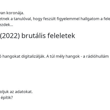
van koronája.
tnek a tanulóval, hogy feszült figyelemmel hallgatom a fele
zdek...
(2022) brutális feleletek
tó hangokat digitalizálják. A túl mély hangok - a rádióhullá
oljuk az adatokat.
építik?