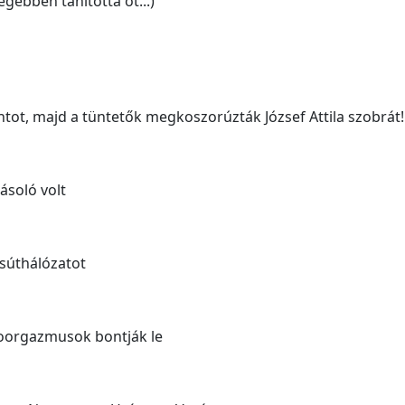
égebben tanította őt...)
tot, majd a tüntetők megkoszorúzták József Attila szobrát!
ásoló volt
súthálózatot
roorgazmusok bontják le