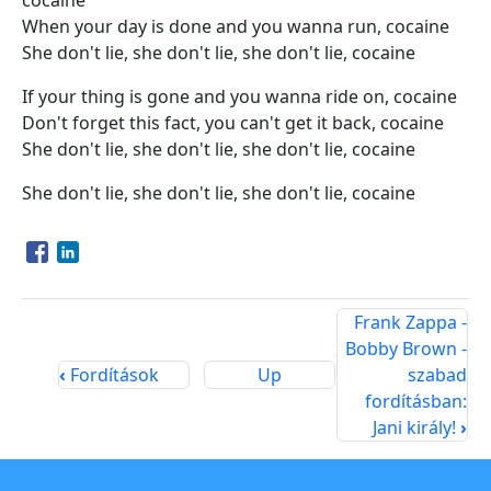
cocaine
When your day is done and you wanna run, cocaine
She don't lie, she don't lie, she don't lie, cocaine
If your thing is gone and you wanna ride on, cocaine
Don't forget this fact, you can't get it back, cocaine
She don't lie, she don't lie, she don't lie, cocaine
She don't lie, she don't lie, she don't lie, cocaine
Opens in a new window
Opens in a new window
Frank Zappa -
Bobby Brown -
‹
Fordítások
Up
szabad
fordításban:
Jani király!
›