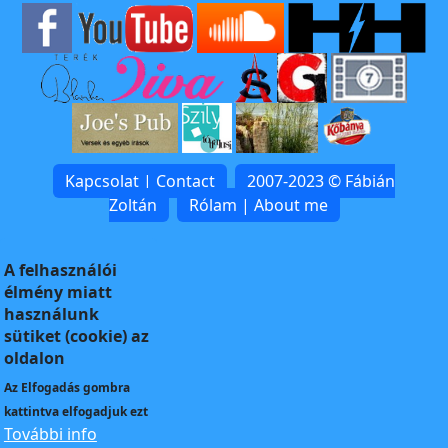
Kapcsolat | Contact
2007-2023 © Fábián
Zoltán
Rólam | About me
A felhasználói
élmény miatt
használunk
sütiket (cookie) az
oldalon
Az
Elfogadás
gombra
kattintva elfogadjuk ezt
További info