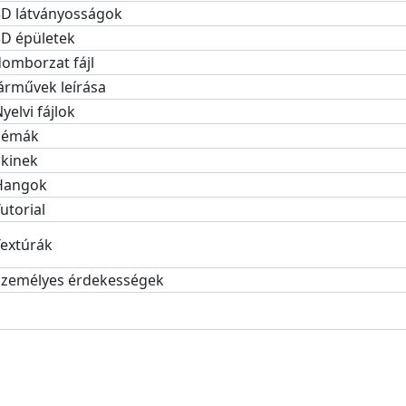
3D látványosságok
3D épületek
omborzat fájl
árművek leírása
yelvi fájlok
Sémák
Skinek
Hangok
utorial
Textúrák
Személyes érdekességek