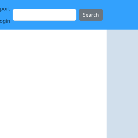
sport
Search
login