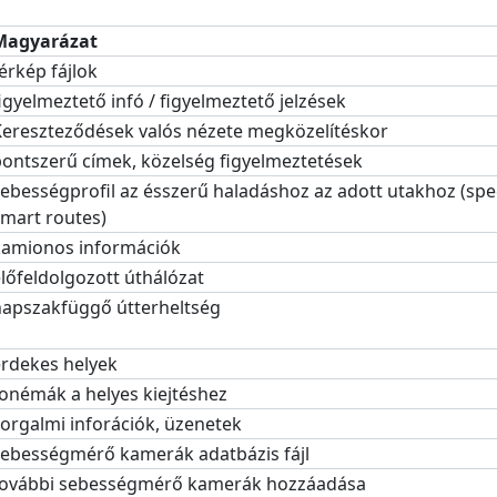
Magyarázat
érkép fájlok
igyelmeztető infó / figyelmeztető jelzések
Kereszteződések valós nézete megközelítéskor
ontszerű címek, közelség figyelmeztetések
ebességprofil az ésszerű haladáshoz az adott utakhoz (spee
mart routes)
kamionos információk
lőfeldolgozott úthálózat
napszakfüggő útterheltség
érdekes helyek
onémák a helyes kiejtéshez
orgalmi inforációk, üzenetek
sebességmérő kamerák adatbázis fájl
további sebességmérő kamerák hozzáadása