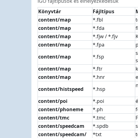
iGO fájltípusok és elhelyezkedésük
Könyvtár
Fájltípus
content/map
*.fbl
t
content/map
*.fda
f
content/map
*.fjw / *.fjv
content/map
*.fpa
p
s
content/map
*.fsp
s
content/map
*.ftr
content/map
*.hnr
e
content/histspeed
*.hsp
content/poi
*.poi
content/phoneme
*.ph
f
content/tmc
*.tmc
F
content/speedcam
*.spdb
content/speedcam/
*txt