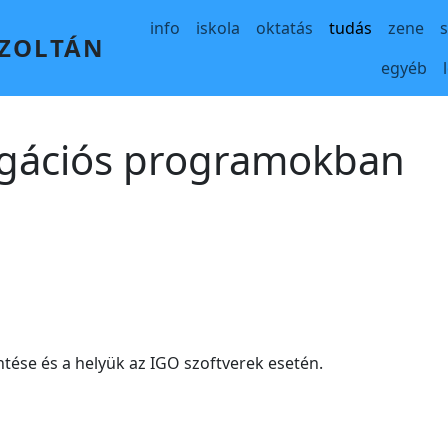
Main navigation
info
iskola
oktatás
tudás
zene
 ZOLTÁN
egyéb
vigációs programokban
ntése és a helyük az IGO szoftverek esetén.