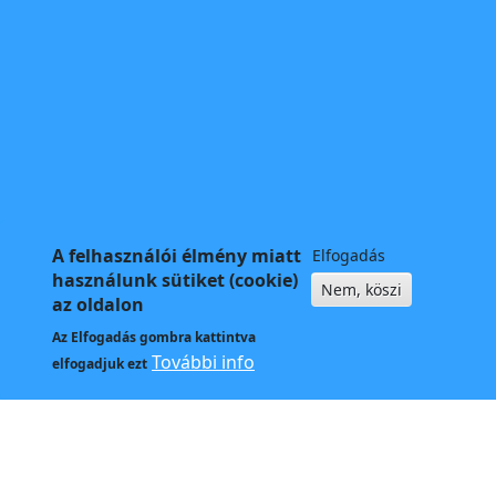
A felhasználói élmény miatt
Elfogadás
használunk sütiket (cookie)
Nem, köszi
az oldalon
Az
Elfogadás
gombra kattintva
További info
elfogadjuk ezt