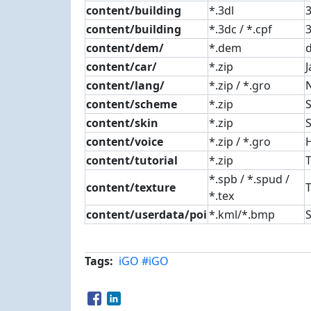
content/building
*.3dl
content/building
*.3dc / *.cpf
content/dem/
*.dem
d
content/car/
*.zip
J
content/lang/
*.zip / *.gro
N
content/scheme
*.zip
content/skin
*.zip
content/voice
*.zip / *.gro
content/tutorial
*.zip
T
*.spb / *.spud /
content/texture
*.tex
content/userdata/poi
*.kml/*.bmp
Tags
iGO
#iGO
Opens in a new window
Opens in a new window