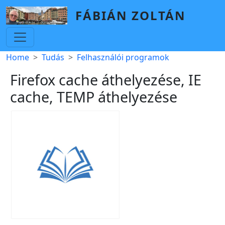
Skip to main content
FÁBIÁN ZOLTÁN
Breadcrumb
Home
Tudás
Felhasználói programok
Firefox cache áthelyezése, IE
cache, TEMP áthelyezése