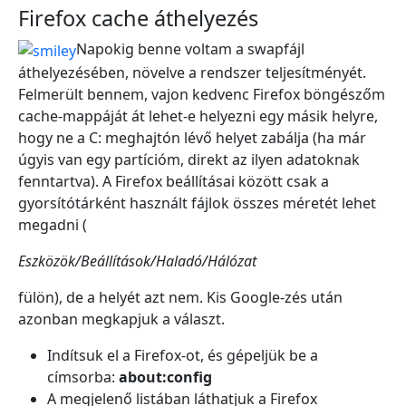
Firefox cache áthelyezés
Napokig benne voltam a swapfájl
áthelyezésében, növelve a rendszer teljesítményét.
Felmerült bennem, vajon kedvenc Firefox böngészőm
cache-mappáját át lehet-e helyezni egy másik helyre,
hogy ne a C: meghajtón lévő helyet zabálja (ha már
úgyis van egy partícióm, direkt az ilyen adatoknak
fenntartva). A Firefox beállításai között csak a
gyorsítótárként használt fájlok összes méretét lehet
megadni (
Eszközök/Beállítások/Haladó/Hálózat
fülön), de a helyét azt nem. Kis Google-zés után
azonban megkapjuk a választ.
Indítsuk el a Firefox-ot, és gépeljük be a
címsorba:
about:config
A megjelenő listában láthatjuk a Firefox