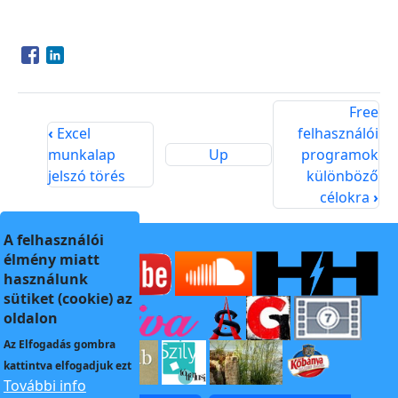
Opens in a new window
Opens in a new window
Free
‹
Excel
felhasználói
munkalap
Up
programok
jelszó törés
különböző
célokra
›
A felhasználói
élmény miatt
használunk
sütiket (cookie) az
oldalon
Az
Elfogadás
gombra
kattintva elfogadjuk ezt
További info