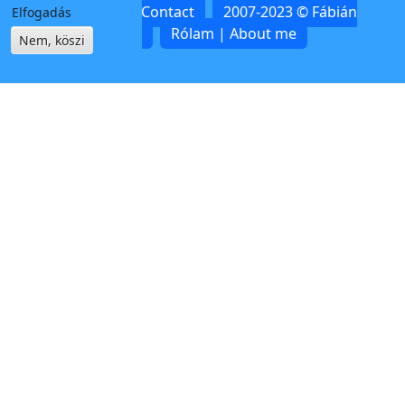
Kapcsolat | Contact
2007-2023 © Fábián
Elfogadás
Zoltán
Rólam | About me
Nem, köszi