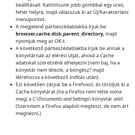
beállításait. Kattintsunk jobb gombbal egy üres,
fehér helyre, majd válasszuk ki az Új/Karakterlánc
menüpontot.
A megjelenő párbeszédablakba írjuk be:
browser.cache.disk.parent_directory,
majd
nyomjuk meg az OK-t.
A következő párbeszédablakba írjuk be annak a
könyvtárnak az elérési útját, ahová a Cache
adatokat szeretnénk elhelyezni (nem baj, ha a
könyvtár nem létezik, a böngész? majd
létrehozza a következő indítás után).
Ezt követően zárjuk be a Firefoxot, és töröljük ki a
Cache könyvtárat (ha a Firefox nem tette volna
meg) a
C:\Documents and Settings\
könyvtár alól!
(Szerintem a Firefox alapból megteszi, de nem árt
megnézni.)