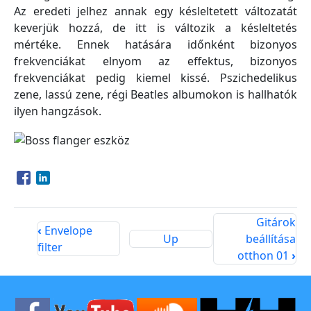
Az eredeti jelhez annak egy késleltetett változatát
keverjük hozzá, de itt is változik a késleltetés
mértéke. Ennek hatására időnként bizonyos
frekvenciákat elnyom az effektus, bizonyos
frekvenciákat pedig kiemel kissé. Pszichedelikus
zene, lassú zene, régi Beatles albumokon is hallhatók
ilyen hangzások.
Opens in a new window
Opens in a new window
Gitárok
‹
Envelope
Up
beállítása
filter
otthon 01
›