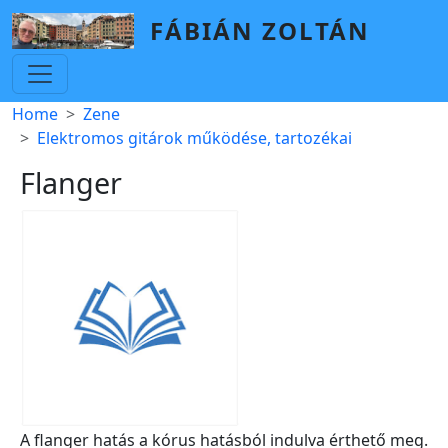
Skip to main content
FÁBIÁN ZOLTÁN
Breadcrumb
Home
Zene
Elektromos gitárok működése, tartozékai
Flanger
A flanger hatás a kórus hatásból indulva érthető meg.