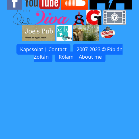
Kapcsolat | Contact
2007-2023 © Fábián
Zoltán
Rólam | About me