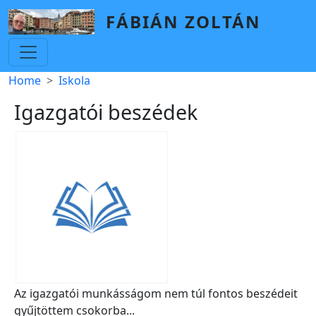
Skip to main content
FÁBIÁN ZOLTÁN
Breadcrumb
Home
Iskola
Igazgatói beszédek
Az igazgatói munkásságom nem túl fontos beszédeit
gyűjtöttem csokorba...