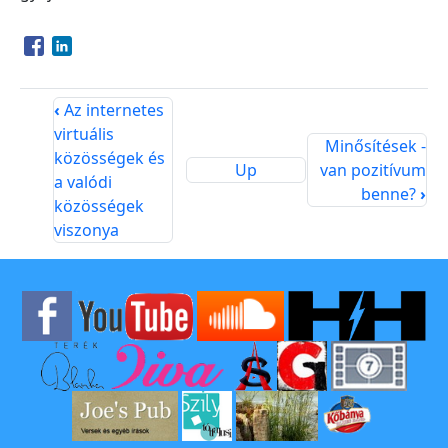
Opens in a new window
Opens in a new window
‹
Az internetes
virtuális
Minősítések -
közösségek és
Up
van pozitívum
a valódi
benne?
›
közösségek
viszonya