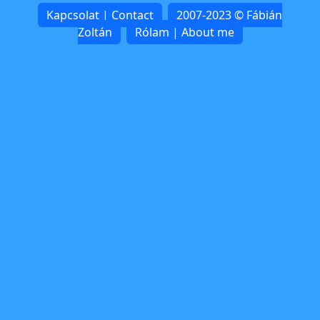
Kapcsolat | Contact
2007-2023 © Fábián
Zoltán
Rólam | About me