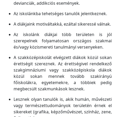
devianciák, addikciós események.
Az iskolánkba tehetséges tanulók jelentkeznek.
A diákjaink motiváltakká, ezáltal sikeressé válnak.
Az iskolánk diákjai több területen is jól
szerepelnek folyamatosan országos szakmai
és/vagy közismereti tanulmányi versenyeken.
A szakközépiskolát elvégzett diákok közül sokan
érettségit szereznek. Az érettségivel rendelkező
szakgimnáziumi vagy szakközépiskola diákok
közül sokan mennek tovább szakirányú
főiskolákra, egyetemekre, a többiek pedig
megbecsült szakmunkások lesznek.
Lesznek olyan tanulók is, akik humán, művészeti
vagy természettudományok területén érnek el
sikereket (grafika, képzőművészet, színház, zene,