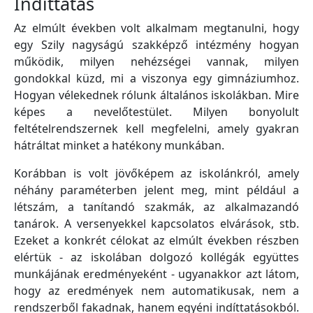
Indíttatás
Az elmúlt években volt alkalmam megtanulni, hogy
egy Szily nagyságú szakképző intézmény hogyan
működik, milyen nehézségei vannak, milyen
gondokkal küzd, mi a viszonya egy gimnáziumhoz.
Hogyan vélekednek rólunk általános iskolákban. Mire
képes a nevelőtestület. Milyen bonyolult
feltételrendszernek kell megfelelni, amely gyakran
hátráltat minket a hatékony munkában.
Korábban is volt jövőképem az iskolánkról, amely
néhány paraméterben jelent meg, mint például a
létszám, a tanítandó szakmák, az alkalmazandó
tanárok. A versenyekkel kapcsolatos elvárások, stb.
Ezeket a konkrét célokat az elmúlt években részben
elértük - az iskolában dolgozó kollégák együttes
munkájának eredményeként - ugyanakkor azt látom,
hogy az eredmények nem automatikusak, nem a
rendszerből fakadnak, hanem egyéni indíttatásokból.