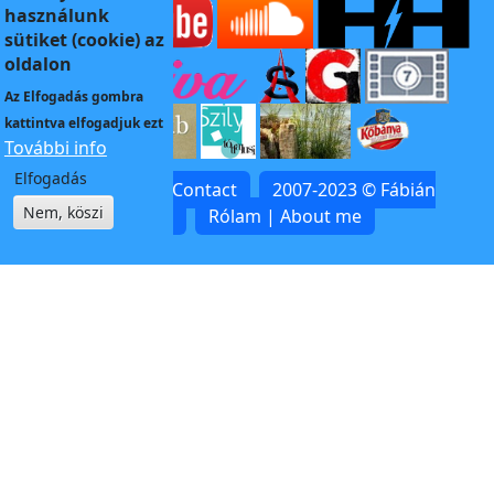
használunk
sütiket (cookie) az
oldalon
Az
Elfogadás
gombra
kattintva elfogadjuk ezt
További info
Elfogadás
Kapcsolat | Contact
2007-2023 © Fábián
Nem, köszi
Zoltán
Rólam | About me