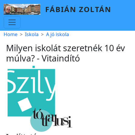
Skip to main content
FÁBIÁN ZOLTÁN
Breadcrumb
Home
Iskola
A jó iskola
Milyen iskolát szeretnék 10 év
múlva? - Vitaindító