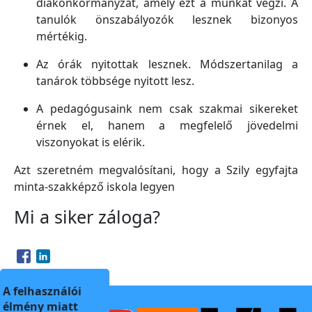
diákönkormányzat, amely ezt a munkát végzi. A
tanulók önszabályozók lesznek bizonyos
mértékig.
Az órák nyitottak lesznek. Módszertanilag a
tanárok többsége nyitott lesz.
A pedagógusaink nem csak szakmai sikereket
érnek el, hanem a megfelelő jövedelmi
viszonyokat is elérik.
Azt szeretném megvalósítani, hogy a Szily egyfajta
minta-szakképző iskola legyen
Mi a siker záloga?
Opens in a new window
Opens in a new window
A felhasználói
élmény miatt