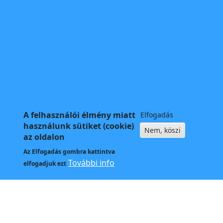
A felhasználói élmény miatt
Elfogadás
használunk sütiket (cookie)
Nem, köszi
az oldalon
Az
Elfogadás
gombra kattintva
További info
elfogadjuk ezt