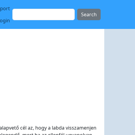
sport
Search
login
 alapvető cél az, hogy a labda visszamenjen