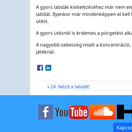
A gyors labdák kivitelezéséhez már nem el
labdát. Ilyenkor már mindenképpen el kell f
ütést.
A gyors ütésnél is érdemes a pörgetést alk
A nagyobb sebesség miatt a koncentráció, a
játéknál.
Opens in a new window
Opens in a new window
‹
24. Nézd a labdát!
Kapcso