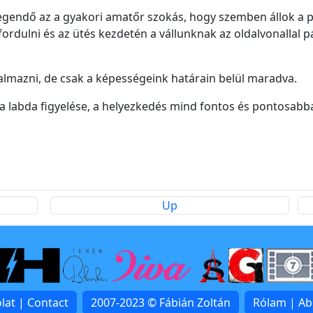
egendő az a gyakori amatőr szokás, hogy szemben állok a pá
ordulni és az ütés kezdetén a vállunknak az oldalvonallal p
almazni, de csak a képességeink határain belül maradva.
 labda figyelése, a helyezkedés mind fontos és pontosabban
Up
lat | Contact
2007-2023 © Fábián Zoltán
Rólam | A