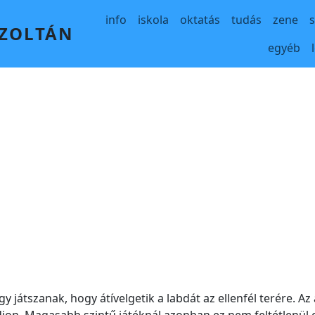
Main navigation
info
iskola
oktatás
tudás
zene
 ZOLTÁN
egyéb
játszanak, hogy átívelgetik a labdát az ellenfél terére. Az