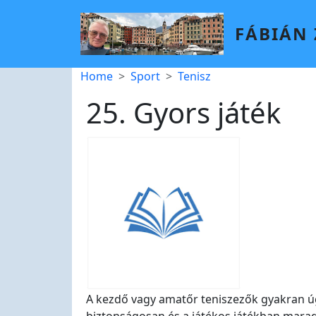
Skip to main content
FÁBIÁN
Breadcrumb
Home
Sport
Tenisz
25. Gyors játék
A kezdő vagy amatőr teniszezők gyakran úgy 