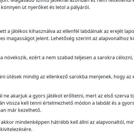
jon. Magasabb szintű játéknál azonban ez nem feltétlenül e
 könnyen üt nyerőket és letol a pályáról.
lyett a játékos kihasználva az ellenfél labdáinak az erejét la
eres magasságot jelent. Lehetőség szerint az alapvonalhoz köz
a növekszik, ezért a nem szabad teljesen a sarokra célozni,
áni ütések mindig az ellenkező sarokba menjenek, hogy az el
 ne akarjuk a gyors játékot erőltetni, mert az első szerva 
án vissza kell tenni értelmezhető módon a labdát és a gyor
ban már kezelhető.
át, akkor mindenképpen hátrébb kell állni az alapvonaltól, m
kivitelezésére.