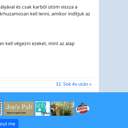
lyával és csak karból ütöm vissza a
árhuzamosan kell lenni, amikor indítjuk az
 kell végezni ezeket, mint az alap
32. Sok év után
›
bout me