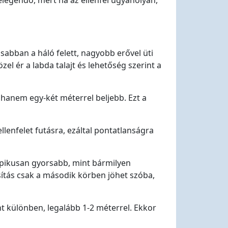
legendő, mert ha az ellenfél ugyanolyan,
posabban a háló felett, nagyobb erővel üti
el ér a labda talajt és lehetőség szerint a
 hanem egy-két méterrel beljebb. Ezt a
lenfelet futásra, ezáltal pontatlanságra
tipikusan gyorsabb, mint bármilyen
sítás csak a második körben jöhet szóba,
int különben, legalább 1-2 méterrel. Ekkor