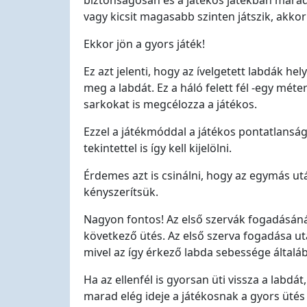
biztonságosan és a játékos játékban marad
vagy kicsit magasabb szinten játszik, akkor
Ekkor jön a gyors játék!
Ez azt jelenti, hogy az ívelgetett labdák he
meg a labdát. Ez a háló felett fél -egy mét
sarkokat is megcélozza a játékos.
Ezzel a játékmóddal a játékos pontatlanság
tekintettel is így kell kijelölni.
Érdemes azt is csinálni, hogy az egymás ut
kényszerítsük.
Nagyon fontos! Az első szervák fogadásánál
következő ütés. Az első szerva fogadása ut
mivel az így érkező labda sebessége általá
Ha az ellenfél is gyorsan üti vissza a labd
marad elég ideje a játékosnak a gyors ütés 