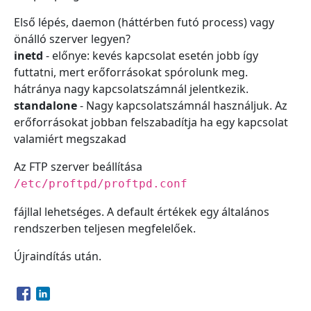
Első lépés, daemon (háttérben futó process) vagy
önálló szerver legyen?
inetd
- előnye: kevés kapcsolat esetén jobb így
futtatni, mert erőforrásokat spórolunk meg.
hátránya nagy kapcsolatszámnál jelentkezik.
standalone
- Nagy kapcsolatszámnál használjuk. Az
erőforrásokat jobban felszabadítja ha egy kapcsolat
valamiért megszakad
Az FTP szerver beállítása
/etc/proftpd/proftpd.conf
fájllal lehetséges. A default értékek egy általános
rendszerben teljesen megfelelőek.
Újraindítás után.
Opens in a new window
Opens in a new window