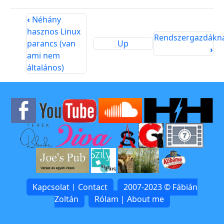
‹
Néhány
hasznos Linux
Rendszergazdákn
parancs (van
Up
›
ami nem
általános)
Kapcsolat | Contact
2007-2023 © Fábián
Zoltán
Rólam | About me