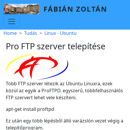
Skip to main content
FÁBIÁN ZOLTÁN
Breadcrumb
Home
Tudás
Linux - Ubuntu
Pro FTP szerver telepítése
Több FTP szerver létezik az Ubuntu Linuxra, ezek
közül az egyik a ProFTPD. egyszerű, többfelhasználós
FTP szervert lehet vele készíteni.
apt-get install proftpd
Ez után egy több lépésből álló varázslón vezet végig a
telepítőprogram.