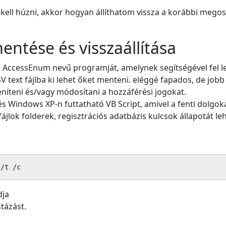
ell húzni, akkor hogyan állíthatom vissza a korábbi megosz
ntése és visszaállítása
ls AccessEnum nevű programját, amelynek segítségével fel 
V text fájlba ki lehet őket menteni. eléggé fapados, de job
eleníteni és/vagy módosítani a hozzáférési jogokat.
 Windows XP-n futtatható VB Script, amivel a fenti dolgoka
fájlok folderek, regisztrációs adatbázis kulcsok állapotát l
 /t /c
dja
stázást.