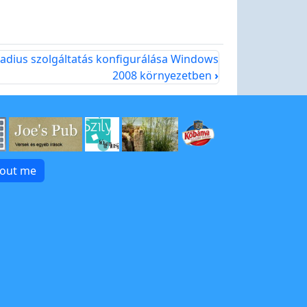
adius szolgáltatás konfigurálása Windows
2008 környezetben
›
bout me