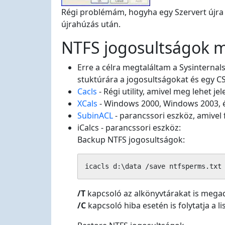
Régi problémám, hogyha egy Szervert újra k
újrahúzás után.
NTFS jogosultságok me
Erre a célra megtaláltam a Sysinterna
stuktúrára a jogosultságokat és egy CS
Cacls
- Régi utility, amivel meg lehet j
XCals
- Windows 2000, Windows 2003, és
SubinACL
- parancssori eszköz, amivel 
iCalcs - parancssori eszköz:
Backup NTFS jogosultságok:
icacls d:\data /save ntfsperms.txt
/T
kapcsoló az alkönyvtárakat is mega
/C
kapcsoló hiba esetén is folytatja a li