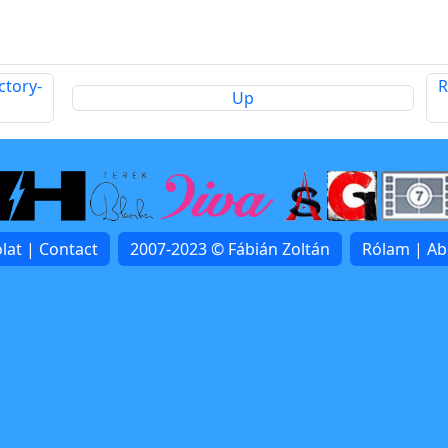
ctory-
R
Up
lat | Contact
2007-2023 © Fábián Zoltán
Rólam | A