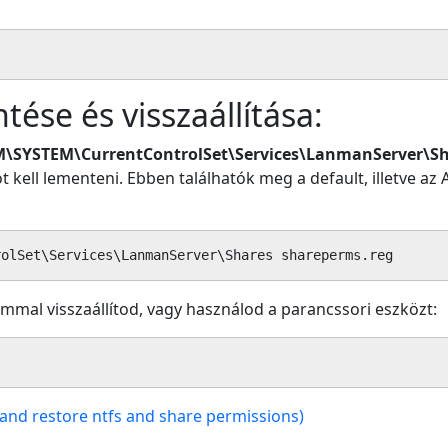
ése és visszaállítása:
\SYSTEM\CurrentControlSet\Services\LanmanServer\Sh
sot kell lementeni. Ebben találhatók meg a default, illetve
rolSet\Services\LanmanServer\Shares shareperms.reg
ammal visszaállítod, vagy használod a parancssori eszközt:
p and restore ntfs and share permissions)