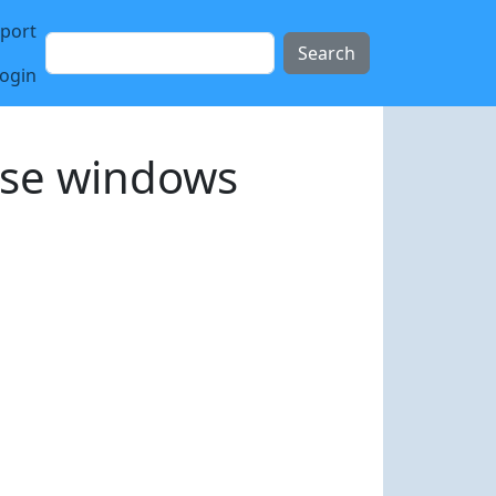
sport
Search
login
ése windows