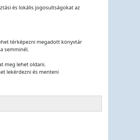
tási és lokális jogosultságokat az
lehet térképezni megadott könyvtár
b a semminél.
t meg lehet oldani.
ehet lekérdezni és menteni