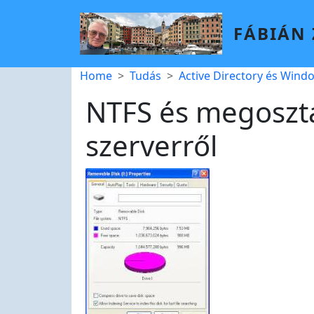
Skip to main content
FÁBIÁN
Breadcrumb
Home
Tudás
Active Directory és Wind
NTFS és megoszt
szerverről