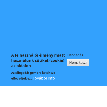
A felhasználói élmény miatt
Elfogadás
használunk sütiket (cookie)
Nem, köszi
az oldalon
Az
Elfogadás
gombra kattintva
További info
elfogadjuk ezt