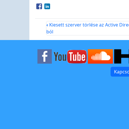
Opens in a new window
Opens in a new window
‹
Kiesett szerver törlése az Active Dire
ból
Kapcso