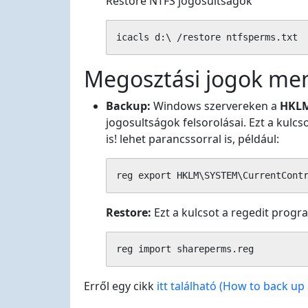
Restore NTFS jogosultságok
icacls d:\ /restore ntfsperms.txt
Megosztási jogok ment
Backup:
Windows szervereken a
HKLM
jogosultságok felsorolásai. Ezt a kulc
is! lehet parancssorral is, például:
reg export HKLM\SYSTEM\CurrentCont
Restore:
Ezt a kulcsot a regedit progr
reg import shareperms.reg
Erről egy cikk
itt található (How to back u