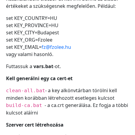
értékeket a szükségesnek megfelelően. Például:
set KEY_COUNTRY=HU
set KEY_PROVINCE=HU
set KEY_CITY=Budapest
set KEY_ORG=Fzolee
set KEY_EMAIL=
fz@fzolee.hu
vagy valami hasonló.
Futtassuk a
vars.bat
-ot.
Kell generálni egy ca cert-et
- a key alkönvtárban törölni kell
clean-all.bat
minden korábban létrehozott esetleges kulcsot
- a ca.crt generálása. Ez fogja a többi
build-ca.bat
kulcsot aláírni
Szerver cert létrehozása