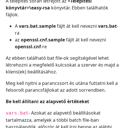
A telepítés során létrejött az
<Telepítési
könyvtár>\easy-rsa
könyvtár. Ebben találhatók
fájlok.
A
vars.bat.sample
fájlt át kell nevezni
vars.bat
-
ra
az
openssl.cnf.sample
fájlt át kell nevezni
openssl.cnf
-re
Az ebben található bat file-ok segítségével lehet
létrehozni a megfelelő kulcsokat a szerver és majd a
kliens(ek) beállításához.
Meg kell nyitni a parancssort és utána futtatni kell a
felsorolt parancsfájlokat az adott sorrendben.
Be kell állítani az alapvető értékeket
- Azokat az alapvető beállításokat
vars.bat
tartalmazza, amelyek a többi batch file-ban
használandók. először át kell írni benne az alábbi