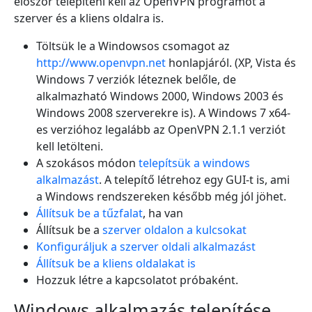
először telepíteni kell az OpenVPN programot a
szerver és a kliens oldalra is.
Töltsük le a Windowsos csomagot az
http://www.openvpn.net
honlapjáról. (XP, Vista és
Windows 7 verziók léteznek belőle, de
alkalmazható Windows 2000, Windows 2003 és
Windows 2008 szerverekre is). A Windows 7 x64-
es verzióhoz legalább az OpenVPN 2.1.1 verziót
kell letölteni.
A szokásos módon
telepítsük a windows
alkalmazást
. A telepítő létrehoz egy GUI-t is, ami
a Windows rendszereken később még jól jöhet.
Állítsuk be a tűzfalat
, ha van
Állítsuk be a
szerver oldalon a kulcsokat
Konfiguráljuk a szerver oldali alkalmazást
Állítsuk be a kliens oldalakat is
Hozzuk létre a kapcsolatot próbaként.
Windows alkalmazás telepítése