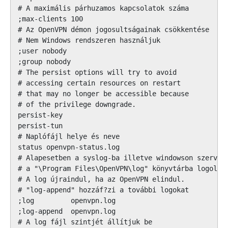
# A maximális párhuzamos kapcsolatok száma

;max-clients 100

# Az OpenVPN démon jogosultságainak csökkentése

# Nem Windows rendszeren használjuk

;user nobody

;group nobody

# The persist options will try to avoid

# accessing certain resources on restart

# that may no longer be accessible because

# of the privilege downgrade.

persist-key

persist-tun

# Naplófájl helye és neve

status openvpn-status.log

# Alapesetben a syslog-ba illetve windowson szervízk
# a "\Program Files\OpenVPN\log" könyvtárba logol a 
# A log újraindul, ha az OpenVPN elindul.

# "log-append" hozzáf?zi a további logokat

;log         openvpn.log

;log-append  openvpn.log

# A log fájl szintjét állítjuk be
