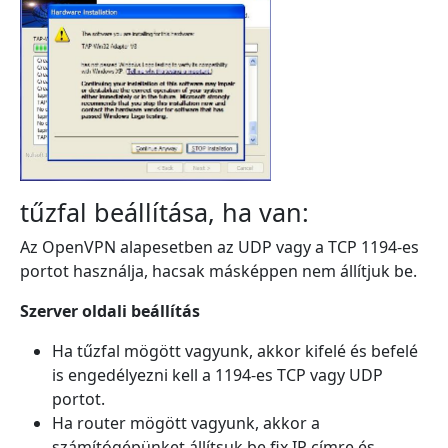
tűzfal beállítása, ha van:
Az OpenVPN alapesetben az UDP vagy a TCP 1194-es
portot használja, hacsak másképpen nem állítjuk be.
Szerver oldali beállítás
Ha tűzfal mögött vagyunk, akkor kifelé és befelé
is engedélyezni kell a 1194-es TCP vagy UDP
portot.
Ha router mögött vagyunk, akkor a
számítógépünket állítsuk be fix IP címre és