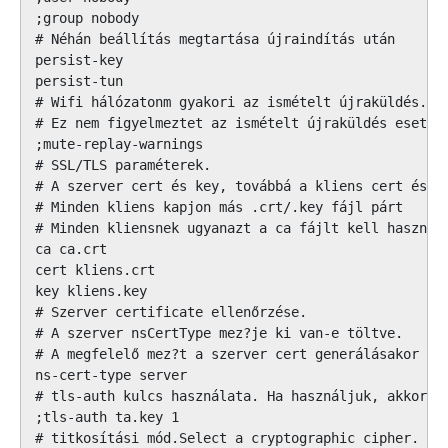
;group nobody

# Néhán beállítás megtartása újraindítás után

persist-key

persist-tun

# Wifi hálózatonm gyakori az ismételt újraküldés.

# Ez nem figyelmeztet az ismételt újraküldés esetén.
;mute-replay-warnings

# SSL/TLS paraméterek.

# A szerver cert és key, továbbá a kliens cert és ke
# Minden kliens kapjon más .crt/.key fájl párt

# Minden kliensnek ugyanazt a ca fájlt kell használn
ca ca.crt

cert kliens.crt

key kliens.key

# Szerver certificate ellenőrzése.

# A szerver nsCertType mez?je ki van-e töltve.

# A megfelelő mez?t a szerver cert generálásakor kel
ns-cert-type server

# tls-auth kulcs használata. Ha használjuk, akkor a 
;tls-auth ta.key 1

# titkosítási mód.Select a cryptographic cipher.
