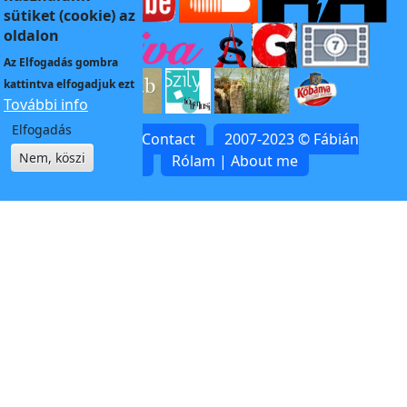
sütiket (cookie) az
oldalon
Az
Elfogadás
gombra
kattintva elfogadjuk ezt
További info
Elfogadás
Kapcsolat | Contact
2007-2023 © Fábián
Nem, köszi
Zoltán
Rólam | About me