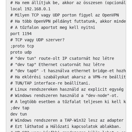
# Ha nem állítjuk be, akkor az összesen (opcionális)
local 192.168.0.1

# Milyen TCP vagy UDP porton figyel az OpenVPN

# Ha több OpenVPN példányt futtatunk, akkor mindegyi
# A tűzfalon aportot meg kell nyitni

port 1194

# TCP vagy UDP szerver?

;proto tcp

proto udp

# "dev tun" route-olt IP csatornát hoz létre

# "dev tap" Ethernet csatornát hoz létre

# "dev tap0" -t használva ethernet bridge-et hozhatu
# Ha eklérési szabályokat akarsz a VPN-re beállítani
# TUN/TAP interface-re beállítani.

# Linux rendszereken használd az explicit egység szá
# Windows rendszeren használd a "dev-node"-ot.

# A legtöbb esetben a tűzfalat teljesen ki kell kapc
;dev tap

dev tun

# Windows rendszeren a TAP-Win32 lesz az adapter nev
# Ezt láthatod a Hálózati kapcsolatok ablakban.
