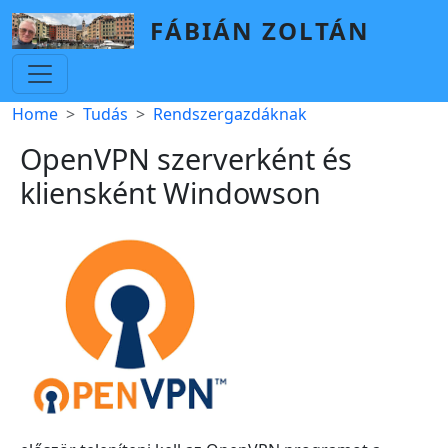
Skip to main content
FÁBIÁN ZOLTÁN
Breadcrumb
Home
Tudás
Rendszergazdáknak
OpenVPN szerverként és
kliensként Windowson