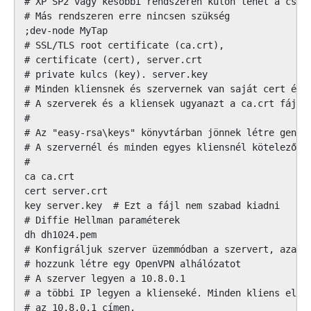
# XP SP2 vagy későbbi rendszeren külön lehet a csato
# Más rendszeren erre nincsen szükség

;dev-node MyTap

# SSL/TLS root certificate (ca.crt),

# certificate (cert), server.crt

# private kulcs (key). server.key

# Minden kliensnek és szervernek van saját cert és k
# A szerverek és a kliensek ugyanazt a ca.crt fájlt 
#

# Az "easy-rsa\keys" könyvtárban jönnek létre generá
# A szervernél és minden egyes kliensnél kötelező ha
#

ca ca.crt

cert server.crt

key server.key  # Ezt a fájl nem szabad kiadni

# Diffie Hellman paraméterek

dh dh1024.pem

# Konfigráljuk szerver üzemmódban a szervert, azaz

# hozzunk létre egy OpenVPN alhálózatot

# A szerver legyen a 10.8.0.1

# a többi IP legyen a klienseké. Minden kliens eléri
# az 10.8.0.1 címen.
