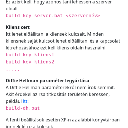
Ez azért kell, hogy azonosítani lehessen a szerver
oldalt
build-key-server.bat <szervernév>
Kliens cert
Itt lehet előállítani a kliensek kulcsait. Minden
kliensnek saját kulcsot lehet előállítani és a kapcsolat
létrehozásához ezt kell kliens oldaln használni.
build-key kliens1
build-key kliens2
.....
Diffie Hellman paraméter legyártása
A Diffie Hellman paraméterekről nem írok semmit.
Akit érdekel az rsa titkosítás területén keressen,
például
itt
:
build-dh.bat
A fenti beállítások esetén XP-n az alábbi könyvtárban
jönnek létre a kulcsok: