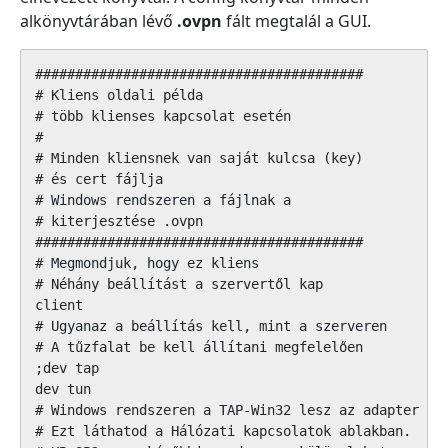
alkönyvtárában lévő
.ovpn
fált megtalál a GUI.
#########################################

# Kliens oldali példa                    

# több klienses kapcsolat esetén         

#                                        

# Minden kliensnek van saját kulcsa (key)

# és cert fájlja                 

# Windows rendszeren a fájlnak a 

# kiterjesztése .ovpn     

#########################################

# Megmondjuk, hogy ez kliens

# Néhány beállítást a szervertől kap

client

# Ugyanaz a beállítás kell, mint a szerveren

# A tűzfalat be kell állítani megfelelően

;dev tap

dev tun

# Windows rendszeren a TAP-Win32 lesz az adapter nev
# Ezt láthatod a Hálózati kapcsolatok ablakban.
