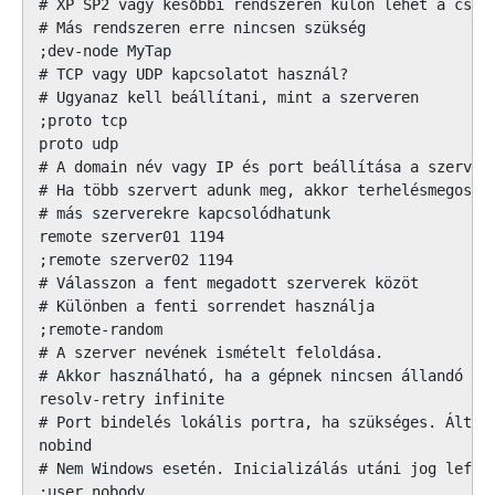
# XP SP2 vagy későbbi rendszeren külön lehet a csato
# Más rendszeren erre nincsen szükség

;dev-node MyTap

# TCP vagy UDP kapcsolatot használ? 

# Ugyanaz kell beállítani, mint a szerveren

;proto tcp

proto udp

# A domain név vagy IP és port beállítása a szervere
# Ha több szervert adunk meg, akkor terhelésmegosztá
# más szerverekre kapcsolódhatunk

remote szerver01 1194

;remote szerver02 1194

# Válasszon a fent megadott szerverek közöt

# Különben a fenti sorrendet használja

;remote-random

# A szerver nevének ismételt feloldása.

# Akkor használható, ha a gépnek nincsen állandó kap
resolv-retry infinite

# Port bindelés lokális portra, ha szükséges. Általb
nobind

# Nem Windows esetén. Inicializálás utáni jog lefoko
;user nobody
