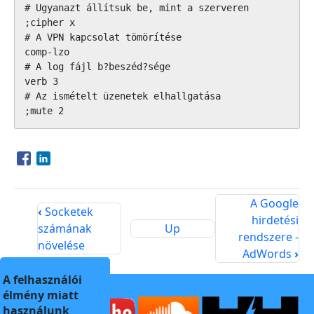
# Ugyanazt állítsuk be, mint a szerveren

;cipher x

# A VPN kapcsolat tömörítése

comp-lzo

# A log fájl b?beszéd?sége

verb 3

# Az ismételt üzenetek elhallgatása

;mute 2
Opens in a new window
Opens in a new window
A Google
‹
Socketek
hirdetési
számának
Up
rendszere -
növelése
AdWords
›
A felhasználói
élmény miatt
használunk