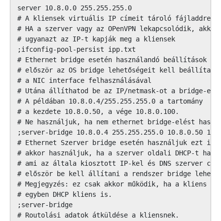
server 10.8.0.0 255.255.255.0

# A kliensek virtuális IP címeit tároló fájladdress

# HA a szerver vagy az OPenVPN lekapcsolódik, akkor 
# ugyanazt az IP-t kapják meg a kliensek

;ifconfig-pool-persist ipp.txt

# Ethernet bridge esetén használandó beállítások

# először az OS bridge lehetőségeit kell beállítani 
# a NIC interface felhasználásával

# Utána állíthatod be az IP/netmask-ot a bridge-elt 
# A példában 10.8.0.4/255.255.255.0 a tartomány

# a kezdete 10.8.0.50, a vége 10.8.0.100.

# Ne használjuk, ha nem ethernet bridge-elést haszná
;server-bridge 10.8.0.4 255.255.255.0 10.8.0.50 10.8
# Ethernet Szerver bridge esetén használjuk ezt is.

# akkor használjuk, ha a szerver oldali DHCP-t haszn
# ami az általa kiosztott IP-kel és DNS szerver címm
# először be kell állítani a rendszer bridge lehetős
# Megjegyzés: ez csak akkor működik, ha a kliens (pl
# egyben DHCP kliens is.

;server-bridge

# Routolási adatok átküldése a kliensnek.
