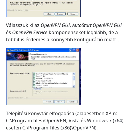
Válasszuk ki az
OpenVPN GUI
,
AutoStart OpenVPN GUI
és
OpenVPN Service
komponenseket legalább, de a
többit is érdemes a könnyebb konfiguráció miatt.
Telepítési könyvtár elfogadása (alapesetben XP-n:
C:\Program files\OpenVPN, Vista és Windows 7 (x64)
esetén C:\Program Files (x86)\OpenVPN).