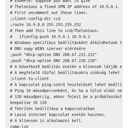
# EXAMPle: Suppose you want to give

# Thelonious a fixed VPN IP address of 10.9.0.1.

# First uncomment out these lines:

;client-config-dir ccd

;route 10.9.0.0 255.255.255.252

# Then add this line to ccd/Thelonious:

#   ifconfig-push 10.9.0.1 10.9.0.2

# Windows-specifikus beállításként átküldhetünk tová
# DNS vagy WINS szerver elérésére

;push "dhcp-option DNS 208.67.222.222"

;push "dhcp-option DNS 208.67.220.220"

# A következő beálítás esetén a kliensek látják egym
# A megfelelő tűzfal beállításokra szükség lehet

;client-to-client

# A kapcsolat ping-szerű tesztelését lehet beállítan
# Ping 10 másodpercenként, és ha a túlsó oldal nem m
# 120 másodpercig, akkor fejezi be a próbálkozást

keepalive 10 120

# Töörítés beállítása a kapxcsolatban

# Lassú internet kapcsolat esetén hasznos.

# A kliensen is alkalmazni kell.

comp-lzo
