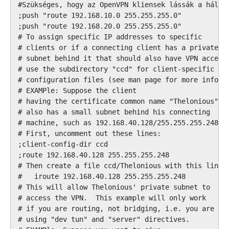
#Szükséges, hogy az OpenVPN kliensek lássák a hálóza
;push "route 192.168.10.0 255.255.255.0"

;push "route 192.168.20.0 255.255.255.0"

# To assign specific IP addresses to specific

# clients or if a connecting client has a private

# subnet behind it that should also have VPN access,
# use the subdirectory "ccd" for client-specific

# configuration files (see man page for more info).

# EXAMPle: Suppose the client

# having the certificate common name "Thelonious"

# also has a small subnet behind his connecting

# machine, such as 192.168.40.128/255.255.255.248.

# First, uncomment out these lines:

;client-config-dir ccd

;route 192.168.40.128 255.255.255.248

# Then create a file ccd/Thelonious with this line:

#   iroute 192.168.40.128 255.255.255.248

# This will allow Thelonious' private subnet to

# access the VPN.  This example will only work

# if you are routing, not bridging, i.e. you are

# using "dev tun" and "server" directives.
