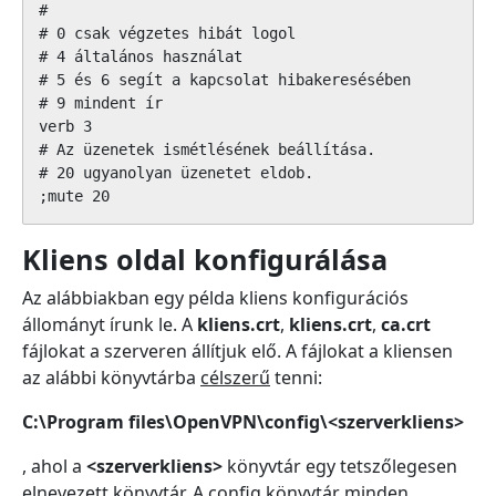
#

# 0 csak végzetes hibát logol

# 4 általános használat

# 5 és 6 segít a kapcsolat hibakeresésében

# 9 mindent ír

verb 3

# Az üzenetek ismétlésének beállítása.

# 20 ugyanolyan üzenetet eldob.

;mute 20
Kliens oldal konfigurálása
Az alábbiakban egy példa kliens konfigurációs
állományt írunk le. A
kliens.crt
,
kliens.crt
,
ca.crt
fájlokat a szerveren állítjuk elő. A fájlokat a kliensen
az alábbi könyvtárba
célszerű
tenni:
C:\Program files\OpenVPN\config\<szerverkliens>
, ahol a
<szerverkliens>
könyvtár egy tetszőlegesen
elnevezett könyvtár. A config könyvtár minden