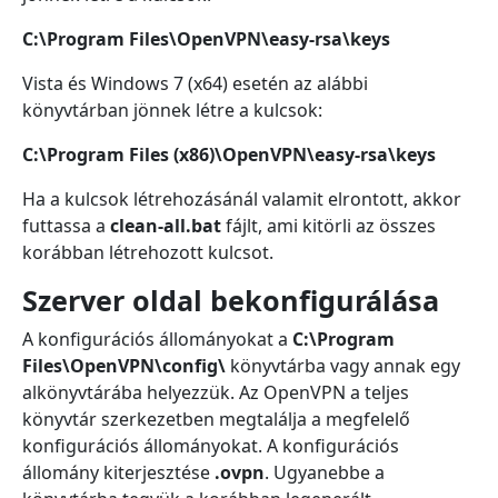
C:\Program Files\OpenVPN\easy-rsa\keys
Vista és Windows 7 (x64) esetén az alábbi
könyvtárban jönnek létre a kulcsok:
C:\Program Files (x86)\OpenVPN\easy-rsa\keys
Ha a kulcsok létrehozásánál valamit elrontott, akkor
futtassa a
clean-all.bat
fájlt, ami kitörli az összes
korábban létrehozott kulcsot.
Szerver oldal bekonfigurálása
A konfigurációs állományokat a
C:\Program
Files\OpenVPN\config\
könyvtárba vagy annak egy
alkönyvtárába helyezzük. Az OpenVPN a teljes
könyvtár szerkezetben megtalálja a megfelelő
konfigurációs állományokat. A konfigurációs
állomány kiterjesztése
.ovpn
. Ugyanebbe a