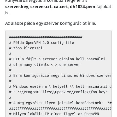
könyvtárba tegyük a korábban legenerált
szerver.key
,
szerver.crt
,
ca.cert
,
dh1024.pem
fájlokat
is.
Az alábbi példa egy szerver konfigurációt ír le.
###################################

# Példa OpenVPN 2.0 config file

# több klienssel

# 

# Ezt a fájlt a szerver oldalon kell használni

# of a many-clients <-> one-server             

#

# Ez a konfiguráció megy Linux és Windows szerveren 
#

# Windows esetén a \ helyett \\ kell használni# doub
# "C:\\Program Files\\OpenVPN\\config\\foo.key"

#                                              

# A megjegyzések ilyen jelekkel kezdődhetnek:  '#' o
#################################################

# Milyen lokális IP címen figyel az OpenVPN
