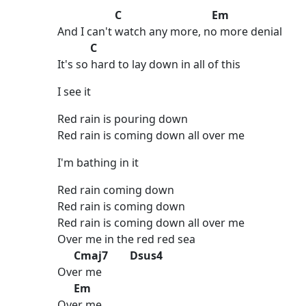
C Em
And I can't watch any more, no more denial
C
It's so hard to lay down in all of this
I see it
Red rain is pouring down
Red rain is coming down all over me
I'm bathing in it
Red rain coming down
Red rain is coming down
Red rain is coming down all over me
Over me in the red red sea
Cmaj7 Dsus4
Over me
Em
Over me