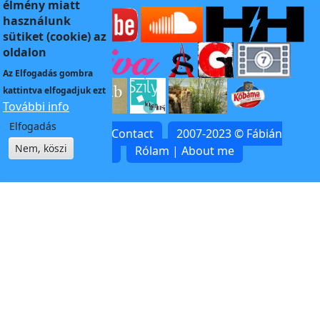
élmény miatt
használunk
sütiket (cookie) az
oldalon
Az
Elfogadás
gombra
kattintva elfogadjuk ezt
További info
Elfogadás
Kapcsolat | Contact
2007-2023 © Fábián
Nem, köszi
Zoltán
Rólam | About me