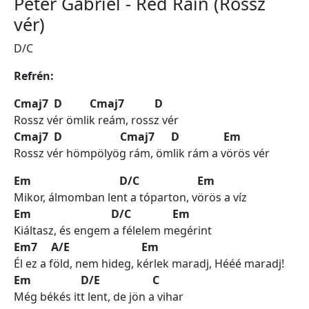
Peter Gabriel - Red Rain (Rossz
vér)
D/C
Refrén:
Cmaj7 D Cmaj7 D
Rossz vér ömlik reám, rossz vér
Cmaj7 D Cmaj7 D Em
Rossz vér hömpölyög rám, ömlik rám a vörös vér
Em D/C Em
Mikor, álmomban lent a tóparton, vörös a víz
Em D/C Em
Kiáltasz, és engem a félelem megérint
Em7 A/E Em
Él ez a föld, nem hideg, kérlek maradj, Hééé maradj!
Em D/E C
Még békés itt lent, de jön a vihar