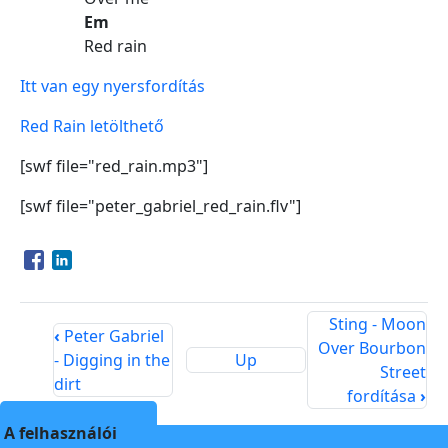
Em
Red rain
Itt van egy nyersfordítás
Red Rain letölthető
[swf file="red_rain.mp3"]
[swf file="peter_gabriel_red_rain.flv"]
Opens in a new window
Opens in a new window
Sting - Moon
‹
Peter Gabriel
Over Bourbon
- Digging in the
Up
Street
dirt
fordítása
›
A felhasználói