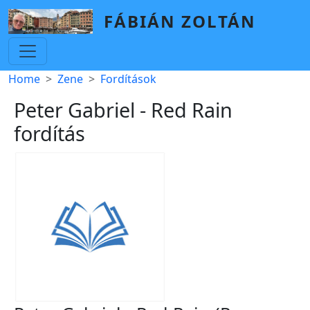
Skip to main content
FÁBIÁN ZOLTÁN
Breadcrumb
Home
Zene
Fordítások
Peter Gabriel - Red Rain
fordítás