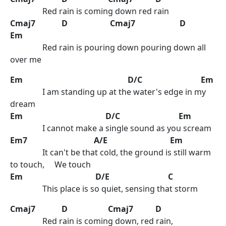
Red rain is coming down red rain
Cmaj7 D Cmaj7 D
Em
Red rain is pouring down pouring down all
over me
Em D/C Em
I am standing up at the water's edge in my
dream
Em D/C Em
I cannot make a single sound as you scream
Em7 A/E Em
It can't be that cold, the ground is still warm
to touch, We touch
Em D/E C
This place is so quiet, sensing that storm
Cmaj7 D Cmaj7 D
Red rain is coming down, red rain,