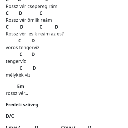
Rossz vér csepereg rám
C D C
Rossz vér ömlik reám
C D C D
Rossz vér esik reám az es?
C D
vörös tengervíz
C D
tengervíz
C D
mélykék víz
Em
rossz vér...
Eredeti szöveg
D/C
Cmaj7 D Cmaj7 D