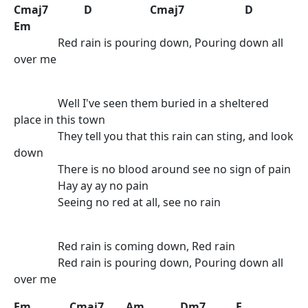
Cmaj7 D Cmaj7 D
Em
Red rain is pouring down, Pouring down all
over me
Well I've seen them buried in a sheltered
place in this town
They tell you that this rain can sting, and look
down
There is no blood around see no sign of pain
Hay ay ay no pain
Seeing no red at all, see no rain
Red rain is coming down, Red rain
Red rain is pouring down, Pouring down all
over me
Em Cmaj7 Am Dm7 F