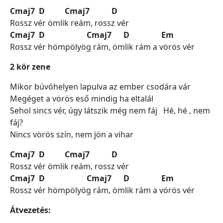
Cmaj7 D Cmaj7 D
Rossz vér ömlik reám, rossz vér
Cmaj7 D Cmaj7 D Em
Rossz vér hömpölyög rám, ömlik rám a vörös vér
2 kör zene
Mikor búvóhelyen lapulva az ember csodára vár
Megéget a vörös eső mindig ha eltalál
Sehol sincs vér, úgy látszik még nem fáj Hé, hé , nem
fáj?
Nincs vörös szín, nem jön a vihar
Cmaj7 D Cmaj7 D
Rossz vér ömlik reám, rossz vér
Cmaj7 D Cmaj7 D Em
Rossz vér hömpölyög rám, ömlik rám a vörös vér
Átvezetés: