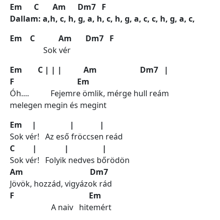
Em C Am Dm7 F
Dallam: a,h, c, h, g, a, h, c, h, g, a, c, c, h, g, a, c,
Em C Am Dm7 F
Sok vér
Em C | | | Am Dm7 |
F Em
Óh.... Fejemre ömlik, mérge hull reám
melegen megin és megint
Em | | |
Sok vér! Az eső fröccsen reád
C | | |
Sok vér! Folyik nedves bőrödön
Am Dm7
Jövök, hozzád, vigyázok rád
F Em
A naiv hitemért