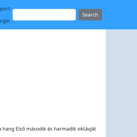
sport
Search
login
a hang Első második és harmadik oktávját