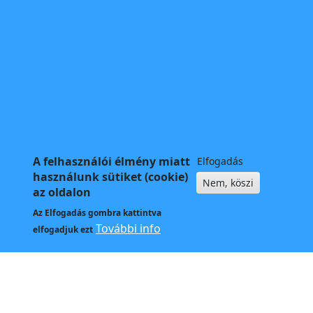
A felhasználói élmény miatt
Elfogadás
használunk sütiket (cookie)
Nem, köszi
az oldalon
Az
Elfogadás
gombra kattintva
További info
elfogadjuk ezt