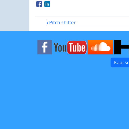
Opens in a new window
Opens in a new window
‹
Pitch shifter
Kapcso