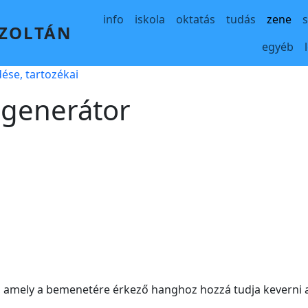
Main navigation
info
iskola
oktatás
tudás
zene
 ZOLTÁN
egyéb
ése, tartozékai
 generátor
, amely a bemenetére érkező hanghoz hozzá tudja keverni 