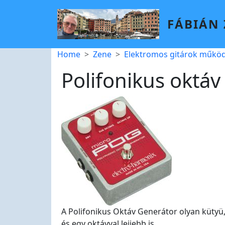
Skip to main content
FÁBIÁN
Breadcrumb
Home
Zene
Elektromos gitárok működ
Polifonikus oktáv
A Polifonikus Oktáv Generátor olyan kütyü
és egy oktávval lejjebb is.