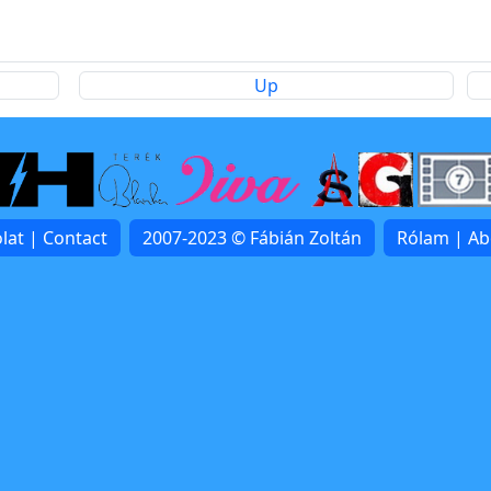
Up
lat | Contact
2007-2023 © Fábián Zoltán
Rólam | A