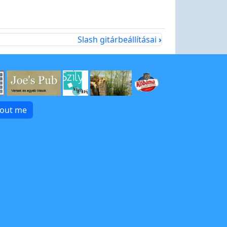
Slash gitárbeállításai
›
bout me