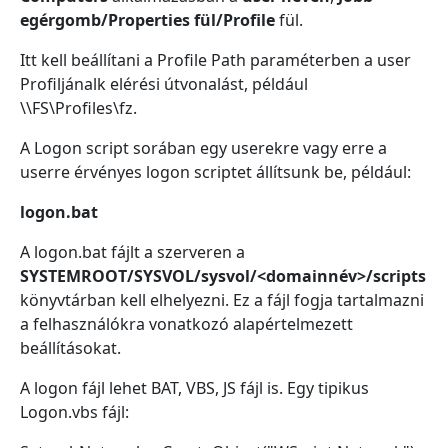
egérgomb/Properties fül/Profile
fül.
Itt kell beállítani a Profile Path paraméterben a user
Profiljánalk elérési útvonalást, például
\\FS\Profiles\fz.
A Logon script sorában egy userekre vagy erre a
userre érvényes logon scriptet állítsunk be, például:
logon.bat
A logon.bat fájlt a szerveren a
SYSTEMROOT/SYSVOL/sysvol/<domainnév>/scripts
könyvtárban kell elhelyezni. Ez a fájl fogja tartalmazni
a felhasználókra vonatkozó alapértelmezett
beállításokat.
A logon fájl lehet BAT, VBS, JS fájl is. Egy tipikus
Logon.vbs fájl: