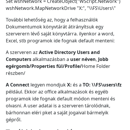
Set wshNetwork = CreateObject("WScript.Network")
wshNetwork.MapNetworkDrive "X:", "\\FS\Users\"
További lehetőség az, hogy a felhasználók
Dokumentumok könyvtárát átirányítsuk egy
szerverern lévő saját könyvtárra. ilyenkor a word,
Excel, stb programok ide fognak default menteni:
A szerveren az
Active Directory Users and
Computers
alkalmazásban a
user néven
,
Jobb
egérgomb/Properties fül/Profile
/
Home Folder
részben/
A Connect
legyen mondjuk
X:
és a
TO: \\FS\users\fz
például. Ekkor az office alkalmazások és egyéb
programok ide fognak default módon menteni és
olvasni. A user adatai is a szerveren tárolódnak,
bárhonnan eléri pket a saját jogaival bármelyik
gépről.