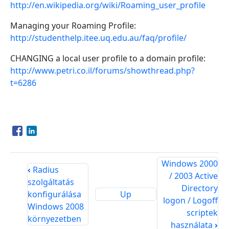
http://en.wikipedia.org/wiki/Roaming_user_profile
Managing your Roaming Profile:
http://studenthelp.itee.uq.edu.au/faq/profile/
CHANGING a local user profile to a domain profile:
http://www.petri.co.il/forums/showthread.php?
t=6286
Opens in a new window
Opens in a new window
Windows 2000
‹
Radius
/ 2003 Active
szolgáltatás
Directory
konfigurálása
Up
logon / Logoff
Windows 2008
scriptek
környezetben
használata
›