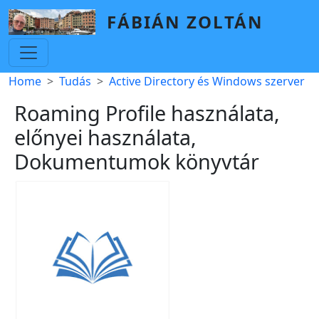
Skip to main content
FÁBIÁN ZOLTÁN
Breadcrumb
Home
Tudás
Active Directory és Windows szerver
Roaming Profile használata,
előnyei használata,
Dokumentumok könyvtár