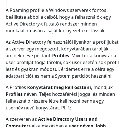
A Roaming profile a Windows szerverek fontos
beállítása abból a célból, hogy a felhasználók egy
Active Directory-t futtató rendszer minden
munkaállomásán a saját környezetüket lássák.
Az Active Directory felhasználói ilyenkor a profiljukat
a szerver egy megosztott könyvtárában tárolják,
aminek neve például:
Profiles
. Mivel ez a könyvtár a
user profilját fogja tárolni, sok user esetén sok profil
lesz és gyakran módosul, érdemes erre a célra egy
adatpartíciót és nem a System partíciót használni.
A Profiles
könyvtárat meg kell osztani,
mondjuk
Profiles
néven Teljes hozzáférési joggal és minden
felhasználó részére létre kell hozni benne egy
usernév nevű könyvtárat. Pl. fz.
A szerveren az
Active Directory Users and
Computers
alkalmazásban a
user néven
,
Jobb