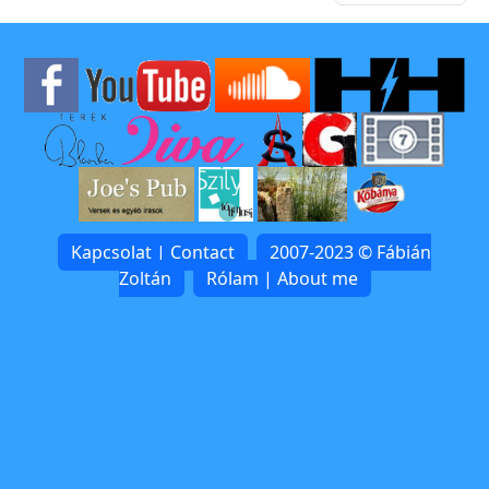
Kapcsolat | Contact
2007-2023 © Fábián
Zoltán
Rólam | About me