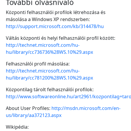
További olvasnivaló
Központi felhasználói profilok létrehozása és
másolása a Windows XP rendszerben:
http://support.microsoft.com/kb/314478/hu
Váltás központi és helyi felhasználói profil között:
http://technet.microsoft.com/hu-
hu/library/cc736736%28WS.10%29.aspx
Felhasználói profil másolása:
http://technet.microsoft.com/hu-
hu/library/cc781200%28WS.10%29.aspx
Központilag tárolt felhasználói profilok:
http://www.softwareonline.hu/art2961/kozpontilag+tarol
About User Profiles:
http://msdn.microsoft.com/en-
us/library/aa372123.aspx
Wikipédia: