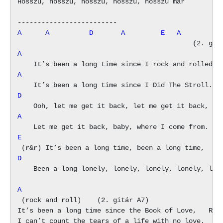
Hosszú, hosszú, hosszú, hosszú, hosszú már

A      A          D       A         E   A          
A
A
D
A
E
D
    Been a long lonely, lonely, lonely, lonely, lone
A
 (rock and roll)    (2. gitár A7)

It’s been a long time since the Book of Love,   Rend
I can’t count the tears of a life with no love.
