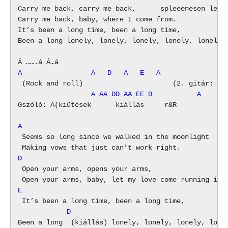
Carry me back, carry me back,      spleeenesen lefel
Carry me back, baby, where I come from.

It’s been a long time, been a long time,

Been a long lonely, lonely, lonely, lonely, lonely t
A                 A   D   A   E   A
                  A AA DD AA EE D           A
Gszóló: A(kiütések      kiállás     r&R

A
 Seems so long since we walked in the moonlight  (Fe
D
 Open your arms, opens your arms,

E
            D                                      
Been a long  (kiállás) lonely, lonely, lonely, lonel