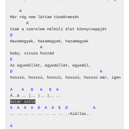
    A
       A
D
             A
E
D                                      A
hosszú, hosszú, hosszú, hosszú, hosszú már, igen ám

A    A   D   A   E  A
Gitár szóló
A  A  A  A  D  A  A  E  D           A
.. .. .. .. .. .. .. .. ..Kiállás.. 

A