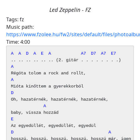
Led Zeppelin - FZ
Tags:
fz
Music path:
https://www.fzolee.hu/fw2/sites/default/files/photoal
Time:
4:00
A  A  D  A  E  A            A7  D7  A7  E7
A
A
D
             A
E
D                                      A
hosszú, hosszú, hosszú, hosszú, hosszú már, igen ám
