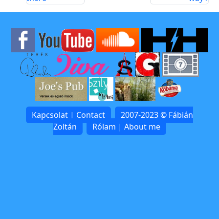
Kapcsolat | Contact
2007-2023 © Fábián
Zoltán
Rólam | About me