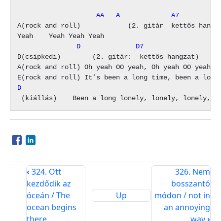
                    AA   A             A7
A(rock and roll)            (2. gitár  kettős hangza
               D              D7
D(csipkedi)        (2. gitár:  kettős hangzat)

A(rock and roll) Oh yeah OO yeah, Oh yeah OO yeah

D                                                  
Opens in a new window
Opens in a new window
‹
324. Ott
326. Nem
kezdődik az
bosszantó
óceán / The
Up
módon / not in
ocean begins
an annoying
there
way
›