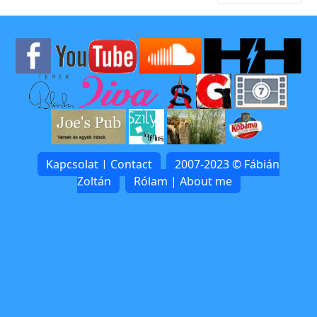
Kapcsolat | Contact
2007-2023 © Fábián
Zoltán
Rólam | About me