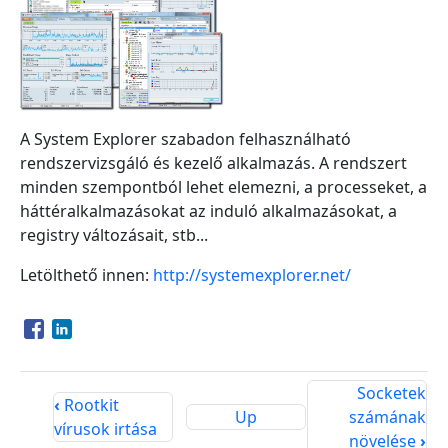
A System Explorer szabadon felhasználható
rendszervizsgáló és kezelő alkalmazás. A rendszert
minden szempontból lehet elemezni, a processeket, a
háttéralkalmazásokat az induló alkalmazásokat, a
registry változásait, stb...
Letölthető innen:
http://systemexplorer.net/
Opens in a new window
Opens in a new window
Socketek
‹
Rootkit
Up
számának
vírusok irtása
növelése
›