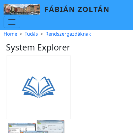
Skip to main content
FÁBIÁN ZOLTÁN
Breadcrumb
Home
Tudás
Rendszergazdáknak
System Explorer