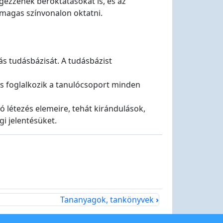
gezzenek béroktatásokat is, és az
 magas színvonalon oktatni.
s tudásbázisát. A tudásbázist
 is foglalkozik a tanulócsoport minden
 létezés elemeire, tehát kirándulások,
gi jelentésüket.
Tananyagok, tankönyvek
›