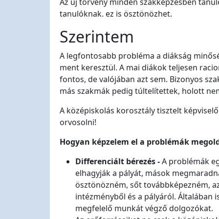
Az új törvény minden szakképzésben tanuló sz
tanulóknak. ez is ösztönözhet.
Szerintem
A legfontosabb probléma a diákság minőség
ment keresztül. A mai diákok teljesen racio
fontos, de valójában azt sem. Bizonyos sz
más szakmák pedig túltelítettek, holott ne
A középiskolás korosztály tisztelt képvisel
orvosolni!
Hogyan képzelem el a problémák megol
Differenciált bérezés -
A problémák eg
elhagyják a pályát, mások megmaradna
ösztönözném, sőt továbbképezném, az
intézményből és a pályáról. Általában 
megfelelő munkát végző dolgozókat.