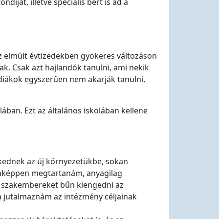
íjat, illetve speciális bért is ad a
z elmúlt évtizedekben gyökeres változáson
ak. Csak azt hajlandók tanulni, ami nekik
diákok egyszerűen nem akarják tanulni,
lában. Ezt az általános iskolában kellene
kednek az új környezetükbe, sokan
denképpen megtartanám, anyagilag
 szakembereket bűn kiengedni az
 a jutalmaznám az intézmény céljainak