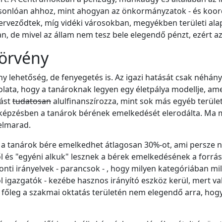
sonlóan ahhoz, mint ahogyan az önkormányzatok - és koord
veződtek, míg vidéki városokban, megyékben területi alap
 de mivel az állam nem tesz bele elegendő pénzt, ezért az
törvény
ny lehetőség, de fenyegetés is. Az igazi hatását csak néhá
dolata, hogy a tanároknak legyen egy életpálya modellje, 
tást
tudatosan
alulfinanszírozza, mint sok más egyéb területe
akképzésben a tanárok bérének emelkedését elerodálta. Ma
elmarad.
y a tanárok bére emelkedhet átlagosan 30%-ot, ami persze 
l és "egyéni alkuk" lesznek a bérek emelkedésének a forrás
nti irányelvek - parancsok - , hogy milyen kategóriában mil
l igazgatók - kezébe hasznos irányító eszköz kerül, mert va
főleg a szakmai oktatás területén nem elegendő arra, hogy 