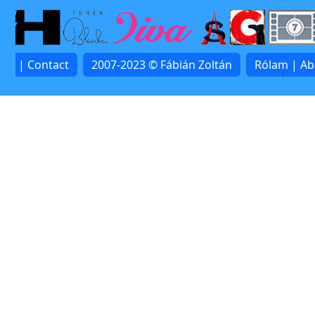
lat | Contact
2007-2023 © Fábián Zoltán
Rólam | A