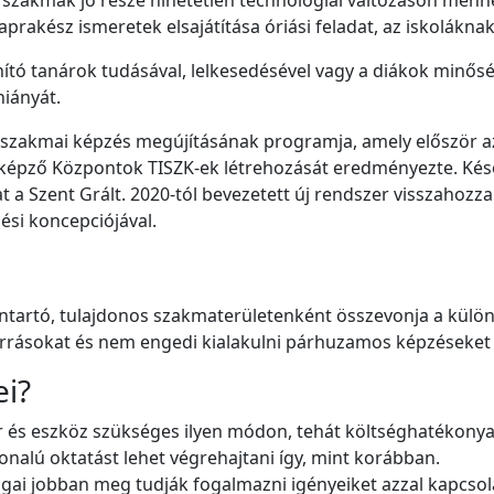
 szakmák jó része hihetetlen technológiai változáson menn
prakész ismeretek elsajátítása óriási feladat, az iskolákn
ító tanárok tudásával, lelkesedésével vagy a diákok minősé
iányát.
a szakmai képzés megújításának programja, amely először a
zakképző Központok TISZK-ek létrehozását eredményezte. K
 a Szent Grált. 2020-tól bevezetett új rendszer visszahozza 
ési koncepciójával.
nntartó, tulajdonos szakmaterületenként összevonja a kül
orrásokat és nem engedi kialakulni párhuzamos képzéseke
ei?
r és eszköz szükséges ilyen módon, tehát költséghatékonya
nalú oktatást lehet végrehajtani így, mint korábban.
ágai jobban meg tudják fogalmazni igényeiket azzal kapcso