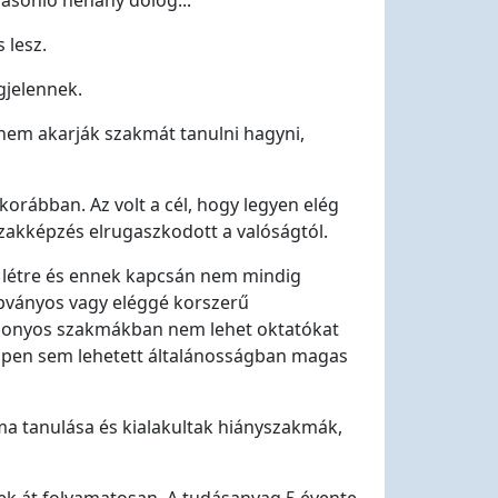
asonló néhány dolog...
 lesz.
gjelennek.
 nem akarják szakmát tanulni hagyni,
orábban. Az volt a cél, hogy legyen elég
zakképzés elrugaszkodott a valóságtól.
ak létre és ennek kapcsán nem mindig
abványos vagy eléggé korszerű
izonyos szakmákban nem lehet oktatókat
éppen sem lehetett általánosságban magas
kma tanulása és kialakultak hiányszakmák,