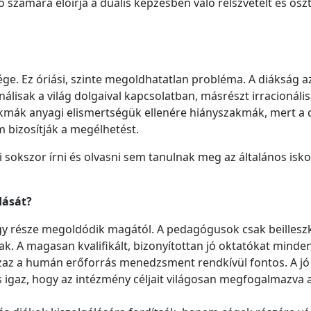
ámára előírja a duális képzésben való rélszvételt és ösztönd
e. Ez óriási, szinte megoldhatatlan probléma. A diákság a
nálisak a világ dolgaival kapcsolatban, másrészt irracionális
akmák anyagi elismertségük ellenére hiányszakmák, mert a 
m bizosítják a megélhetést.
ői sokszor írni és olvasni sem tanulnak meg az általános isko
dását?
y része megoldódik magától. A pedagógusok csak beillesz
k. A magasan kvalifikált, bizonyítottan jó oktatókat min
az a humán erőforrás menedzsment rendkívül fontos. A jó
is igaz, hogy az intézmény céljait világosan megfogalmazva