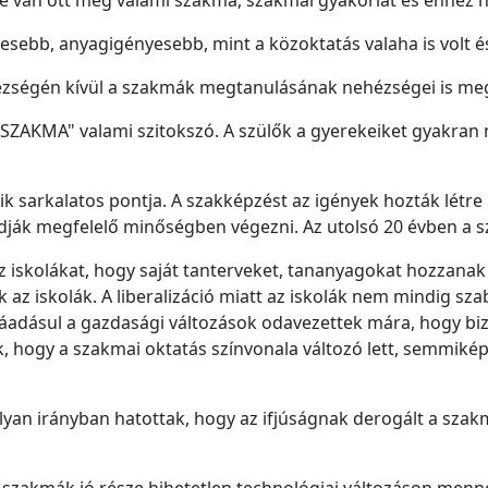
de van ott még valami szakma, szakmai gyakorlat és ehhez h
esebb, anyagigényesebb, mint a közoktatás valaha is volt és
ézségén kívül a szakmák megtanulásának nehézségei is me
"SZAKMA" valami szitokszó. A szülők a gyerekeiket gyakran
 sarkalatos pontja. A szakképzést az igények hozták létre k
dják megfelelő minőségben végezni. Az utolsó 20 évben a s
 az iskolákat, hogy saját tanterveket, tananyagokat hozzan
az iskolák. A liberalizáció miatt az iskolák nem mindig sz
ráadásul a gazdasági változások odavezettek mára, hogy b
k, hogy a szakmai oktatás színvonala változó lett, semmik
 olyan irányban hatottak, hogy az ifjúságnak derogált a sza