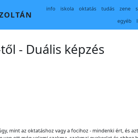
Main navigation
info
iskola
oktatás
tudás
zene
 ZOLTÁN
egyéb
ől - Duális képzés
, mint az oktatáshoz vagy a focihoz - mindenki ért, és azt