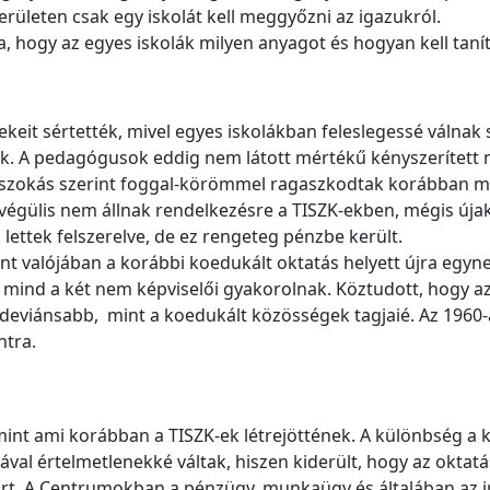
erületen csak egy iskolát kell meggyőzni az igazukról.
a, hogy az egyes iskolák milyen anyagot és hogyan kell taní
ekeit sértették, mivel egyes iskolákban feleslegessé válna
ok. A pedagógusok eddig nem látott mértékű kényszerített m
szokás szerint foggal-körömmel ragaszkodtak korábban me
égülis nem állnak rendelkezésre a TISZK-ekben, mégis újaka
lettek felszerelve, de ez rengeteg pénzbe került.
nt valójában a korábbi koedukált oktatás helyett újra egy
 mind a két nem képviselői gyakorolnak. Köztudott, hogy a
 deviánsabb, mint a koedukált közösségek tagjaié. Az 1960-
ntra.
int ami korábban a TISZK-ek létrejöttének. A különbség a 
tával értelmetlenekké váltak, hiszen kiderült, hogy az okta
árt. A Centrumokban a pénzügy, munkaügy és általában az irá