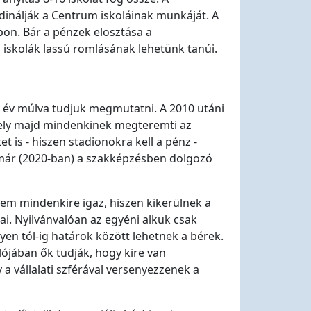
inálják a Centrum iskoláinak munkáját. A
on. Bár a pénzek elosztása a
 iskolák lassú romlásának lehetünk tanúi.
ny év múlva tudjuk megmutatni. A 2010 utáni
amely majd mindenkinek megteremti az
t is - hiszen stadionokra kell a pénz -
 már (2020-ban) a szakképzésben dolgozó
nem mindenkire igaz, hiszen kikerülnek a
ai. Nyilvánvalóan az egyéni alkuk csak
yen tól-ig határok között lehetnek a bérek.
lójában ők tudják, hogy kire van
a vállalati szférával versenyezzenek a