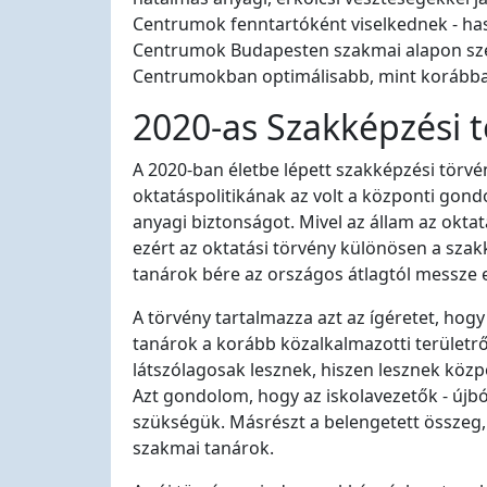
Centrumok fenntartóként viselkednek - ha
Centrumok Budapesten szakmai alapon szer
Centrumokban optimálisabb, mint korábban,
2020-as Szakképzési 
A 2020-ban életbe lépett szakképzési törvé
oktatáspolitikának az volt a központi gon
anyagi biztonságot. Mivel az állam az okta
ezért az oktatási törvény különösen a sz
tanárok bére az országos átlagtól messze 
A törvény tartalmazza azt az ígéretet, hog
tanárok a korább közalkalmazotti területrő
látszólagosak lesznek, hiszen lesznek közpo
Azt gondolom, hogy az iskolavezetők - újbó
szükségük. Másrészt a belengetett összeg, 
szakmai tanárok.