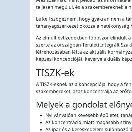
Más szakmák, mint például az informatikai
teljesen megújul, és a szakembereknek a na
Le kell szögeznem, hogy gyakran nem a tan
tananyagszerkezet okozza a hatékonyság h
Az elmúlt évtizedekben többször elindult 
szerte az országban Területi Integrált S
létrehozásában látta az aktuális kormányzat
képzési koncepcióját, keverve a duális képz
TISZK-ek
A TISZK-eknek az a koncepciója, hogy a fe
szakembereket, azaz koncentrálja az erőf
Melyek a gondolat előny
Nyilvánvalóan kevesebb épületet, taná
Az koncentráció miatt magasabb színvo
Az ipar és a kereskedelem különböző 