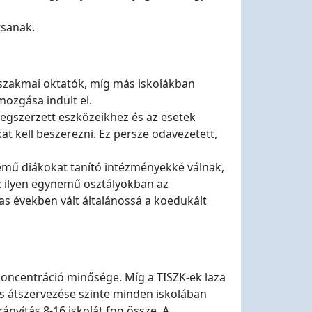
tsanak.
k szakmai oktatók, míg más iskolákban
ozgása indult el.
gszerzett eszközeikhez és az esetek
t kell beszerezni. Ez persze odavezetett,
nemű diákokat tanító intézményekké válnak,
z ilyen egynemű osztályokban az
as években vált általánossá a koedukált
koncentráció minősége. Míg a TISZK-ek laza
tás átszervezése szinte minden iskolában
nyítás 8-16 iskolát fog össze. A