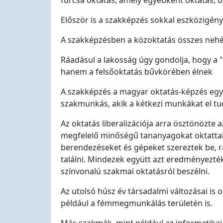
furcsa oktatás, amely egyébként oktatás, 
Először is a szakképzés sokkal eszközigény
A szakképzésben a közoktatás összes neh
Ráadásul a lakosság úgy gondolja, hogy a 
hanem a felsőoktatás bűvkörében élnek
A szakképzés a magyar oktatás-képzés egyik
szakmunkás, akik a kétkezi munkákat el tu
Az oktatás liberalizációja arra ösztönözte
megfelelő minőségű tananyagokat oktattak 
berendezéseket és gépeket szereztek be, 
találni. Mindezek együtt azt eredményezté
színvonalú szakmai oktatásról beszélni.
Az utolsó húsz év társadalmi változásai is
például a fémmegmunkálás területén is.