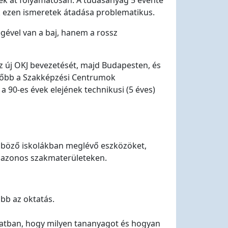
ek át folyamatosan. A tudásanyag 5 évente
ak ezen ismeretek átadása problematikus.
gével van a baj, hanem a rossz
z új OKJ bevezetését, majd Budapesten, és
ésőbb a Szakképzési Centrumok
a 90-es évek elejének technikusi (5 éves)
önböző iskolákban meglévő eszközöket,
t azonos szakmaterületeken.
bb az oktatás.
latban, hogy milyen tananyagot és hogyan