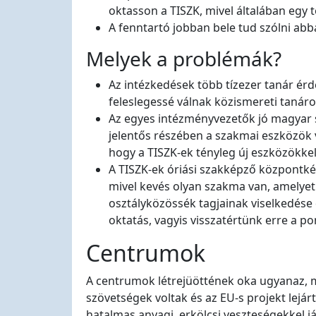
oktasson a TISZK, mivel általában egy t
A fenntartó jobban bele tud szólni abb
Melyek a problémák?
Az intézkedések több tízezer tanár érd
feleslegessé válnak közismereti tanár
Az egyes intézményvezetők jó magyar 
jelentős részében a szakmai eszközök v
hogy a TISZK-ek tényleg új eszközökkel 
A TISZK-ek óriási szakképző központké
mivel kevés olyan szakma van, amelyet
osztályközössék tagjainak viselkedése
oktatás, vagyis visszatértünk erre a po
Centrumok
A centrumok létrejüöttének oka ugyanaz, m
szövetségek voltak és az EU-s projekt lejár
hatalmas anyagi, erkölcsi veszteségekkel j