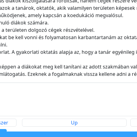
ás diákok kiszolgálására fordítsák, hanem cégek részére vé
ok a tanárok, oktatók, akik valamilyen területen képesek
 működjenek, amely kapcsán a koedukáció megvalósul.
anuló diákok számára.
 területen dolgozó cégek részvételével.
kat be kell vonni és folyamatosan karbantartanám az oktatá
lni.
lat. A gyakorlati oktatás alapja az, hogy a tanár egyénileg
éppen a diákokat meg kell tanítani az adott szakmában való
emlátogatás. Ezeknek a fogalmaknak vissza kellene adni a ré
szer
Up