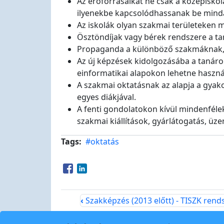
Az erőforrásaikat ne csak a középiskol
ilyenekbe kapcsolódhassanak be mindaz
Az iskolák olyan szakmai területeken
Ösztöndíjak vagy bérek rendszere a t
Propaganda a különböző szakmáknak, a
Az új képzések kidolgozásába a tanáro
einformatikai alapokon lehetne haszná
A szakmai oktatásnak az alapja a gyakor
egyes diákjával.
A fenti gondolatokon kívül mindenfélek
szakmai kiállítások, gyárlátogatás, üz
Tags
#oktatás
Opens in a new window
Opens in a new window
‹
Szakképzés (2013 előtt) - TISZK rend