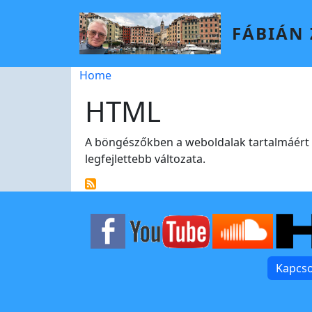
Skip to main content
FÁBIÁN
Breadcrumb
Home
HTML
A böngészőkben a weboldalak tartalmáért f
legfejlettebb változata.
Kapcso