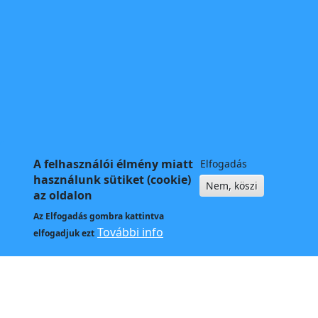
A felhasználói élmény miatt
Elfogadás
használunk sütiket (cookie)
Nem, köszi
az oldalon
Az
Elfogadás
gombra kattintva
További info
elfogadjuk ezt