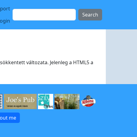
sport
Search
login
sökkentett változata. Jelenleg a HTML5 a
bout me