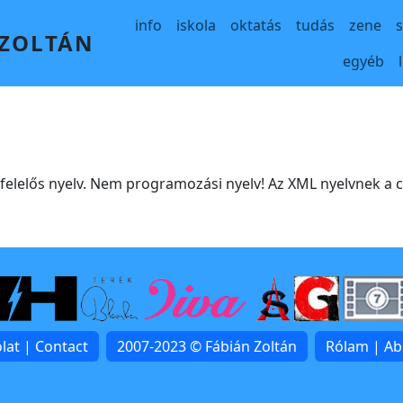
Main navigation
info
iskola
oktatás
tudás
zene
 ZOLTÁN
egyéb
elelős nyelv. Nem programozási nyelv! Az XML nyelvnek a c
lat | Contact
2007-2023 © Fábián Zoltán
Rólam | A