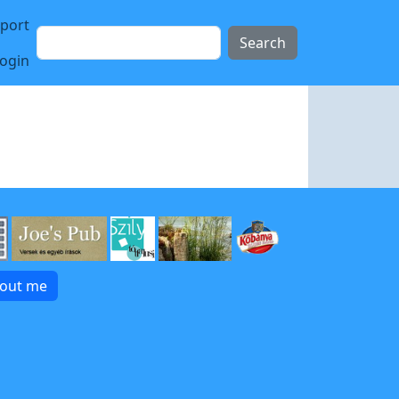
sport
Search
login
bout me