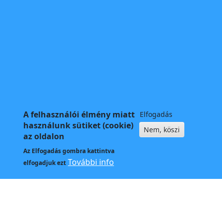
A felhasználói élmény miatt
Elfogadás
használunk sütiket (cookie)
Nem, köszi
az oldalon
Az
Elfogadás
gombra kattintva
További info
elfogadjuk ezt