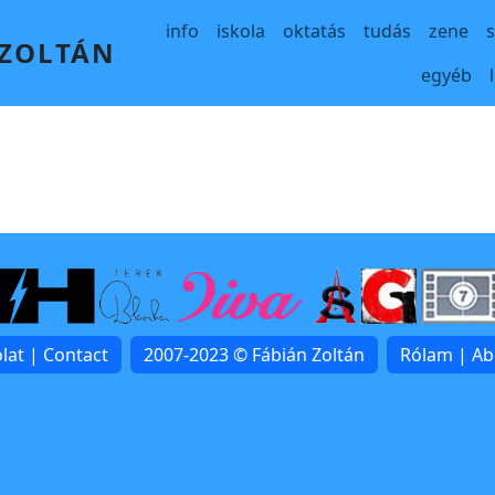
Main navigation
info
iskola
oktatás
tudás
zene
 ZOLTÁN
egyéb
lat | Contact
2007-2023 © Fábián Zoltán
Rólam | A