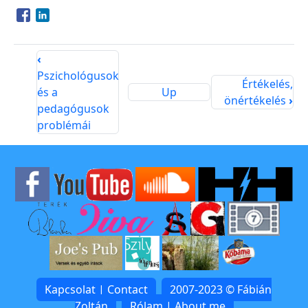
Opens in a new window
Opens in a new window
‹
Pszichológusok
Értékelés,
és a
Up
önértékelés
›
pedagógusok
problémái
Kapcsolat | Contact
2007-2023 © Fábián
Zoltán
Rólam | About me