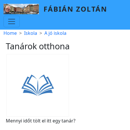
Skip to main content
FÁBIÁN ZOLTÁN
Breadcrumb
Home
Iskola
A jó iskola
Tanárok otthona
Mennyi időt tölt el itt egy tanár?