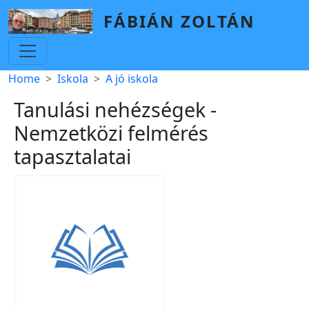
Skip to main content
FÁBIÁN ZOLTÁN
Breadcrumb
Home
Iskola
A jó iskola
Tanulási nehézségek -
Nemzetközi felmérés
tapasztalatai