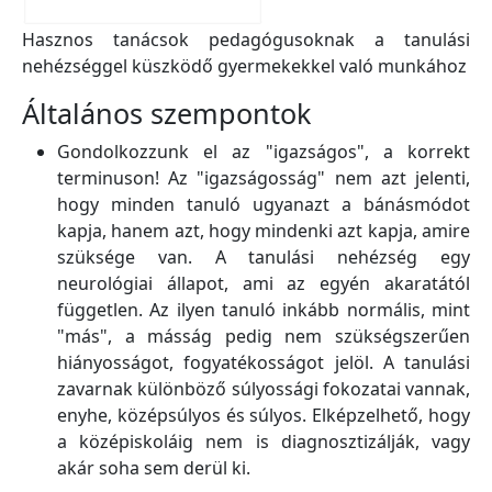
Hasznos tanácsok pedagógusoknak a tanulási
nehézséggel küszködő gyermekekkel való munkához
Általános szempontok
Gondolkozzunk el az "igazságos", a korrekt
terminuson! Az "igazságosság" nem azt jelenti,
hogy minden tanuló ugyanazt a bánásmódot
kapja, hanem azt, hogy mindenki azt kapja, amire
szüksége van. A tanulási nehézség egy
neurológiai állapot, ami az egyén akaratától
független. Az ilyen tanuló inkább normális, mint
"más", a másság pedig nem szükségszerűen
hiányosságot, fogyatékosságot jelöl. A tanulási
zavarnak különböző súlyossági fokozatai vannak,
enyhe, középsúlyos és súlyos. Elképzelhető, hogy
a középiskoláig nem is diagnosztizálják, vagy
akár soha sem derül ki.