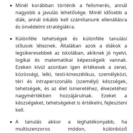
Minél korábban történik a felismerés, annál
nagyobb a javulás lehetősége. Minél idősebb a
diák, annál inkább kell számítanunk ellenállásra
és önvédelmi stratégiákra.
Különféle tehetségek és különféle tanulási
stílusok léteznek. Általában azok a diákok a
legsikeresebbek az iskolában, akiknek jó nyelvi,
logikai és matematikai képességeik vannak.
Ezeken kívül azonban igen értékesek a zenei,
közösségi, lelki, testi-kineszétikus, személyközi,
téri és intraperszonális (személyi) készségek,
tehetségek, és az élet ismeretéhez, élvezetéhez
nagymértékben hozzájárulnak. Ezeket a
készségeket, tehetségeket is értékelni, fejleszteni
kell.
A tanulás akkor a leghatékonyabb, ha
multiszenzoros módon, különböző