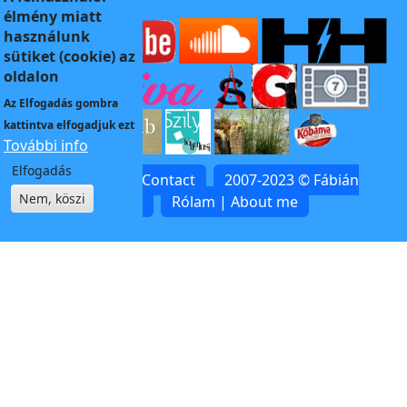
élmény miatt
használunk
sütiket (cookie) az
oldalon
Az
Elfogadás
gombra
kattintva elfogadjuk ezt
További info
Elfogadás
Kapcsolat | Contact
2007-2023 © Fábián
Nem, köszi
Zoltán
Rólam | About me