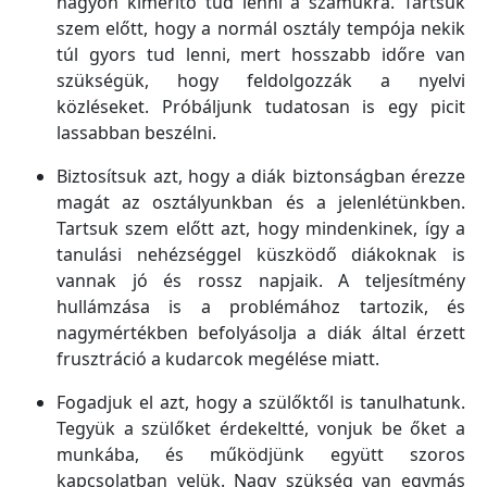
nagyon kimerítő tud lenni a számukra. Tartsuk
szem előtt, hogy a normál osztály tempója nekik
túl gyors tud lenni, mert hosszabb időre van
szükségük, hogy feldolgozzák a nyelvi
közléseket. Próbáljunk tudatosan is egy picit
lassabban beszélni.
Biztosítsuk azt, hogy a diák biztonságban érezze
magát az osztályunkban és a jelenlétünkben.
Tartsuk szem előtt azt, hogy mindenkinek, így a
tanulási nehézséggel küszködő diákoknak is
vannak jó és rossz napjaik. A teljesítmény
hullámzása is a problémához tartozik, és
nagymértékben befolyásolja a diák által érzett
frusztráció a kudarcok megélése miatt.
Fogadjuk el azt, hogy a szülőktől is tanulhatunk.
Tegyük a szülőket érdekeltté, vonjuk be őket a
munkába, és működjünk együtt szoros
kapcsolatban velük. Nagy szükség van egymás