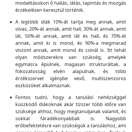
modalitásokon ő hallás, látás, tapintás és mozgás
érzékelésen keresztül történik.
A legtöbb diák 10%-át tartja meg annak, amit
olvas, 20%-át annak, amit hall, 30%-át annak, amit
lát, 50%-át annak, amit lát és hall, és 70%-át
annak, amit ki is mond, és 90%-a megmarad
viszont annak, amit mond és csinál is. Itt tehát
olyan módszerekre van szükség, amelyek
egymásra épülnek, magasan strukturáltak, a
fokozatosság elvén alapulnak, és több
érzékszervet igénybe vevő, multiszenzoros
eszközöket alkalmaznak.
Fontos tudni, hogy a tanulási nehézséggel
küszködő diákoknak akár tízszer több időre van
szüksége ahhoz, hogy megtanuljanak valamit, és
sokkal fáradékonyabbak is. Nagyobb
erőbefektetésre van szükségük a tanuláshoz, ami