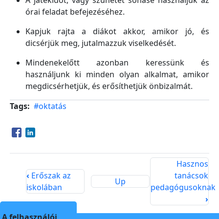
A játékidőt, vagy szünetet sohase használjuk az
órai feladat befejezéséhez.
Kapjuk rajta a diákot akkor, amikor jó, és
dicsérjük meg, jutalmazzuk viselkedését.
Mindenekelőtt azonban keressünk és
használjunk ki minden olyan alkalmat, amikor
megdicsérhetjük, és erősíthetjük önbizalmát.
Tags
#oktatás
Opens in a new window
Opens in a new window
Hasznos
‹
Erőszak az
tanácsok
Up
iskolában
pedagógusoknak
›
A felhasználói