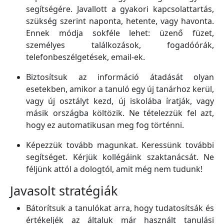
segítségére. Javallott a gyakori kapcsolattartás,
szükség szerint naponta, hetente, vagy havonta.
Ennek módja sokféle lehet: üzenő füzet,
személyes találkozások, fogadóórák,
telefonbeszélgetések, email-ek.
Biztosítsuk az információ átadását olyan
esetekben, amikor a tanuló egy új tanárhoz kerül,
vagy új osztályt kezd, új iskolába íratják, vagy
másik országba költözik. Ne tételezzük fel azt,
hogy ez automatikusan meg fog történni.
Képezzük tovább magunkat. Keressünk további
segítséget. Kérjük kollégáink szaktanácsát. Ne
féljünk attól a dologtól, amit még nem tudunk!
Javasolt stratégiák
Bátorítsuk a tanulókat arra, hogy tudatosítsák és
értékeljék az általuk már használt tanulási