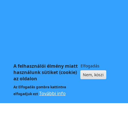
A felhasználói élmény miatt
Elfogadás
használunk sütiket (cookie)
Nem, köszi
az oldalon
Az
Elfogadás
gombra kattintva
További info
elfogadjuk ezt