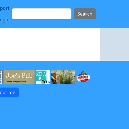
sport
Search
login
bout me