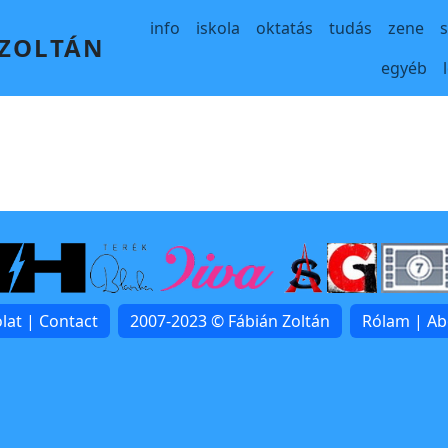
Main navigation
info
iskola
oktatás
tudás
zene
 ZOLTÁN
egyéb
lat | Contact
2007-2023 © Fábián Zoltán
Rólam | A