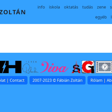
Main navigation
info
iskola
oktatás
tudás
zene
 ZOLTÁN
egyéb
lat | Contact
2007-2023 © Fábián Zoltán
Rólam | A