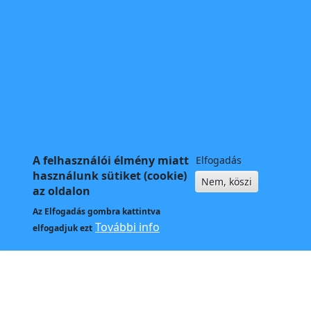
A felhasználói élmény miatt
Elfogadás
használunk sütiket (cookie)
Nem, köszi
az oldalon
Az
Elfogadás
gombra kattintva
További info
elfogadjuk ezt