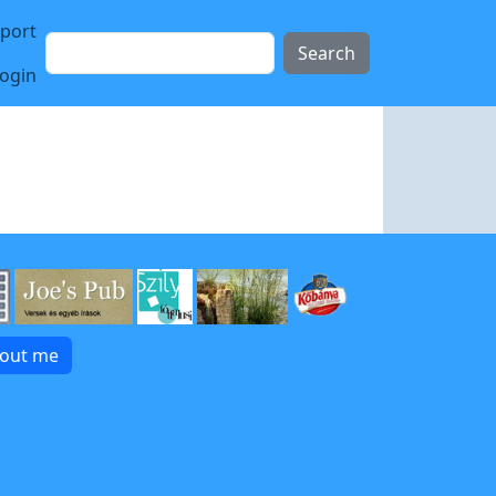
sport
Search
login
bout me