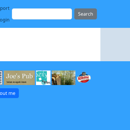
sport
Search
login
bout me