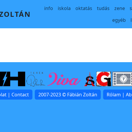
Main navigation
info
iskola
oktatás
tudás
zene
 ZOLTÁN
egyéb
lat | Contact
2007-2023 © Fábián Zoltán
Rólam | A