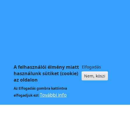
A felhasználói élmény miatt
Elfogadás
használunk sütiket (cookie)
Nem, köszi
az oldalon
Az
Elfogadás
gombra kattintva
További info
elfogadjuk ezt