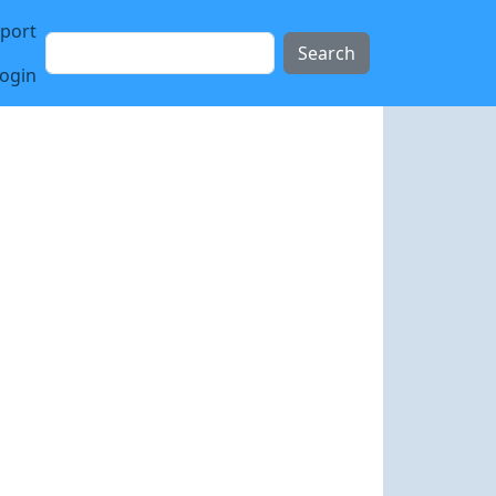
sport
Search
login