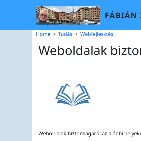
Skip to main content
FÁBIÁN
Breadcrumb
Home
Tudás
Webfejlesztés
Weboldalak bizt
Weboldalak biztonságáról az alábbi helyek