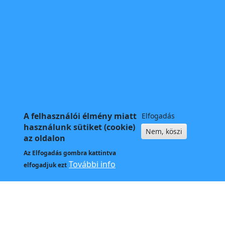
A felhasználói élmény miatt
Elfogadás
használunk sütiket (cookie)
Nem, köszi
az oldalon
Az
Elfogadás
gombra kattintva
További info
elfogadjuk ezt