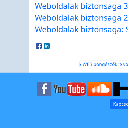
Weboldalak biztonsaga 3:
Weboldalak biztonsaga 2: 
Weboldalak biztonsaga: 
Opens in a new window
Opens in a new window
‹
WEB böngészőkre von
Kapcso