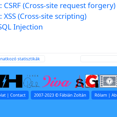
 CSRF (Cross-site request forgery)
XSS (Cross-site scripting)
SQL Injection
atkozó statisztikák
lat | Contact
2007-2023 © Fábián Zoltán
Rólam | A