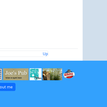
Up
bout me