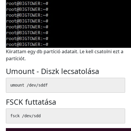
Kiirattam egy db partíció adatait. Le kell csatolni ezt a
partíciót.
Umount - Diszk lecsatolása
umount /dev/sddf
FSCK futtatása
fsck /dev/sdd