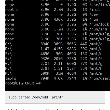
sudo parted /dev/sdd 'print'