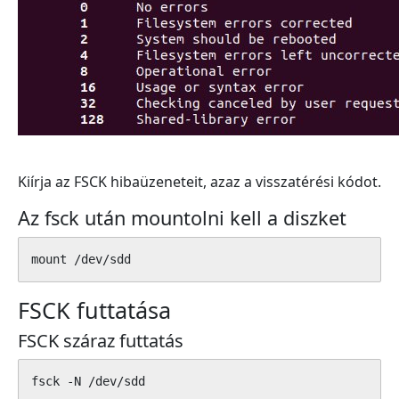
Kiírja az FSCK hibaüzeneteit, azaz a visszatérési kódot.
Az fsck után mountolni kell a diszket
mount /dev/sdd
FSCK futtatása
FSCK száraz futtatás
fsck -N /dev/sdd