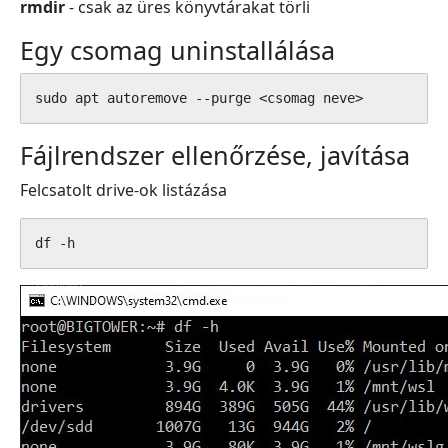
rmdir
- csak az üres könyvtárakat törli
Egy csomag uninstallálása
sudo apt autoremove --purge <csomag neve>
Fájlrendszer ellenőrzése, javítása
Felcsatolt drive-ok listázása
df -h