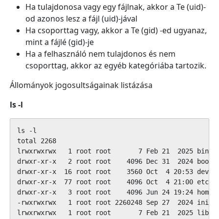
Ha tulajdonosa vagy egy fájlnak, akkor a Te (uid)-
od azonos lesz a fájl (uid)-jával
Ha csoporttag vagy, akkor a Te (gid) -ed ugyanaz,
mint a fájlé (gid)-je
Ha a felhasználó nem tulajdonos és nem
csoporttag, akkor az egyéb kategóriába tartozik.
Állományok jogosultságainak listázása
ls -l
ls -l

total 2268

lrwxrwxrwx   1 root root       7 Feb 21  2025 bin ->
drwxr-xr-x   2 root root    4096 Dec 31  2024 boot

drwxr-xr-x  16 root root    3560 Oct  4 20:53 dev

drwxr-xr-x  77 root root    4096 Oct  4 21:00 etc

drwxr-xr-x   3 root root    4096 Jun 24 19:24 home

-rwxrwxrwx   1 root root 2260248 Sep 27  2024 init

lrwxrwxrwx   1 root root       7 Feb 21  2025 lib ->