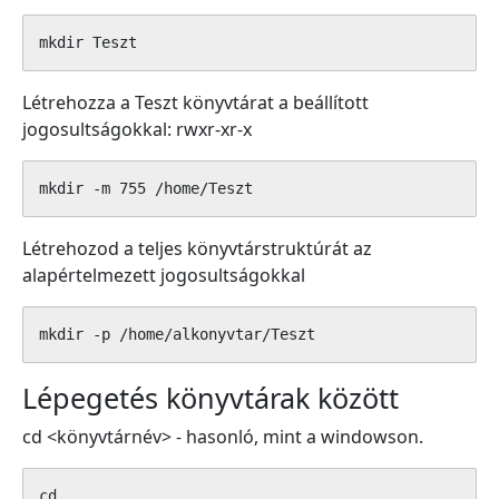
mkdir Teszt 
Létrehozza a Teszt könyvtárat a beállított
jogosultságokkal: rwxr-xr-x
mkdir -m 755 /home/Teszt
Létrehozod a teljes könyvtárstruktúrát az
alapértelmezett jogosultságokkal
mkdir -p /home/alkonyvtar/Teszt
Lépegetés könyvtárak között
cd <könyvtárnév> - hasonló, mint a windowson.
cd ..
