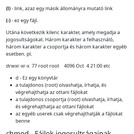
(l)
- link, azaz egy másik állományra mutató link
(-)
- ez egy fájl.
Utána következik kilenc karakter, amely megadja a
jogosultságokat. Három karakter a felhasználó,
három karakter a csoportja és három karakter egyéb
esetben. pl.
drwxr-xr-x 77 root root 4096 Oct 4 21:00 etc
d - Ez egy könyvtár
a tulajdonos (root) olvashatja, írhatja, és
végrehajthatja az ottani fájlokat
a tulajdonos csoportja (root) olvashatja, írhatja,
és végrehajthatja az ottani fájlokat
az egyéb userek csak végrehajthatják a fájlokat
benne
chmod - Fájlok jogosultságainak