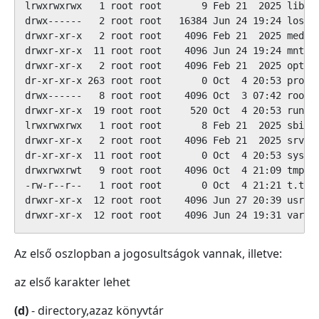
lrwxrwxrwx   1 root root       9 Feb 21  2025 lib64 
drwx------   2 root root   16384 Jun 24 19:24 lost+f
drwxr-xr-x   2 root root    4096 Feb 21  2025 media

drwxr-xr-x  11 root root    4096 Jun 24 19:24 mnt

drwxr-xr-x   2 root root    4096 Feb 21  2025 opt

dr-xr-xr-x 263 root root       0 Oct  4 20:53 proc

drwx------   8 root root    4096 Oct  3 07:42 root

drwxr-xr-x  19 root root     520 Oct  4 20:53 run

lrwxrwxrwx   1 root root       8 Feb 21  2025 sbin -
drwxr-xr-x   2 root root    4096 Feb 21  2025 srv

dr-xr-xr-x  11 root root       0 Oct  4 20:53 sys

drwxrwxrwt   9 root root    4096 Oct  4 21:09 tmp

-rw-r--r--   1 root root       0 Oct  4 21:21 t.txt

drwxr-xr-x  12 root root    4096 Jun 27 20:39 usr

drwxr-xr-x  12 root root    4096 Jun 24 19:31 var
Az első oszlopban a jogosultságok vannak, illetve:
az első karakter lehet
(d)
- directory,azaz könyvtár