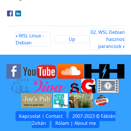
Opens in a new window
Opens in a new window
02. WSL Debian
‹
WSL Linux -
Up
hasznos
Debian
parancsok
›
Kapcsolat | Contact
2007-2023 © Fábián
Zoltán
Rólam | About me