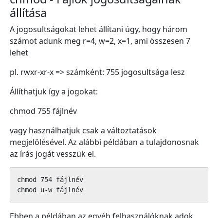
állítása
A jogosultságokat lehet állítani úgy, hogy három
számot adunk meg r=4, w=2, x=1, ami összesen 7
lehet
pl. rwxr-xr-x => számként: 755 jogosultsága lesz
Állíthatjuk így a jogokat:
chmod 755 fájlnév
vagy használhatjuk csak a változtatások
megjelölésével. Az alábbi példában a tulajdonosnak
az írás jogát vesszük el.
chmod 754 fájlnév

chmod u-w fájlnév
Ebben a példában az egyéb felhasználóknak adok