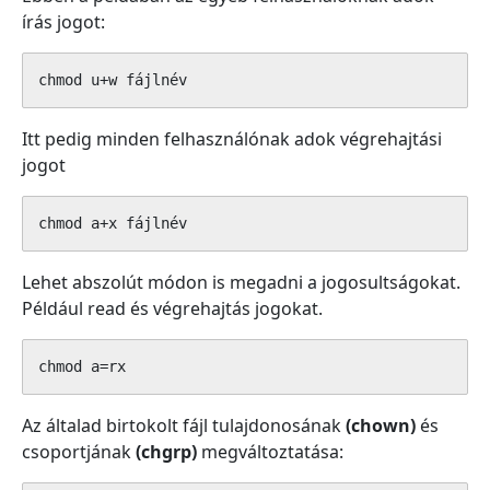
írás jogot:
chmod u+w fájlnév
Itt pedig minden felhasználónak adok végrehajtási
jogot
chmod a+x fájlnév
Lehet abszolút módon is megadni a jogosultságokat.
Például read és végrehajtás jogokat.
chmod a=rx
Az általad birtokolt fájl tulajdonosának
(chown)
és
csoportjának
(chgrp)
megváltoztatása: