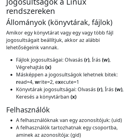
Jogosultságok a Linux
rendszereken
Állományok (könyvtárak, fájlok)
Amikor egy könyvtárat vagy egy vagy több fájl
jogosultságait beállítjuk, akkor az alábbi
lehetőségeink vannak.
Fájlok jogosultságai: Olvasás
(r)
, Írás
(w)
,
Végrehajtás
(x)
Másképpen a jogosultságok lehetnek bitek:
r
ead=4,
w
rite=2, e
x
ecute=1
Könyvtárak jogosultságai: Olvasás
(r)
, Írás
(w)
,
Keresés a könyvtárban
(x)
Felhasználók
A felhasználóknak van egy azonosítójuk: (uid)
A felhasználók tartozhatnak egy csoportba,
aminek az azonosítója: (gid)