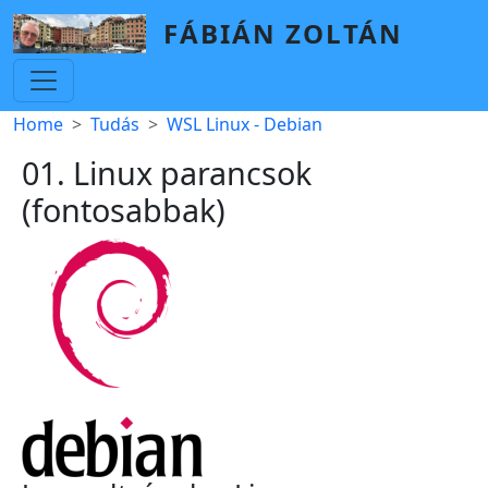
Skip to main content
FÁBIÁN ZOLTÁN
Breadcrumb
Home
Tudás
WSL Linux - Debian
01. Linux parancsok
(fontosabbak)