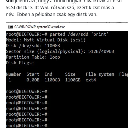
sdd
jelenti azt, hogy a Linux hogyan hivatkozik az első
SCSI diszkre. Itt WSL-ről van szó, ezért kicsit más a
név. Ebben a példában csak egy diszk van.