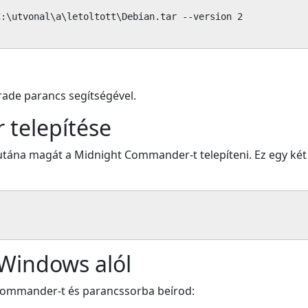
:\utvonal\a\letoltott\Debian.tar --version 2

rade parancs segítségével.
telepítése
d utána magát a Midnight Commander-t telepíteni. Ez egy k
 Windows alól
al Commander-t és parancssorba beírod: