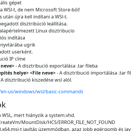
uális gépet
ti a WSl-t, de nem Microsoft Store-ból!
és után újra kell indítani a WSl-t.
egadott disztribúció leállítása.
alapértelmezett Linux disztribucio
iós indítása
önyvtárába ugrik
dott userként.
ució IP címe
e neve>
- A disztribució exportálása .tar fileba
epítés helye> <File neve>
- A disztribució importálása .tar fi
 A disztribució kiszedése wsl alól.
om/en-us/windows/wsl/basic-commands
ok
 a WSL, mert hiányzik a system.vhd.
ce/CreateVm/MountDisk/HCS/ERROR_FILE_NOT_FOUND
1.0.x64.msi-t javítás üzemmódban, azaz jobb egérgomb és jav