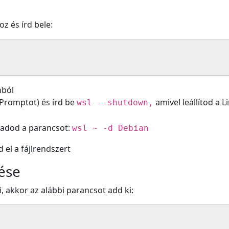
oz és írd bele:
nból
Promptot) és írd be
amivel leállítod a L
wsl --shutdown,
kiadod a parancsot:
wsl ~ -d Debian
 el a fájlrendszert
lése
, akkor az alábbi parancsot add ki: