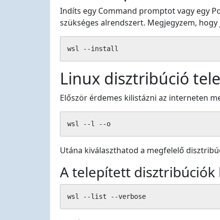
Indíts egy Command promptot vagy egy Powe
szükséges alrendszert. Megjegyzem, hogy j
wsl --install
Linux disztribúció tel
Először érdemes kilistázni az interneten m
wsl --l --o
Utána kiválaszthatod a megfelelő disztribú
A telepített disztribúciók 
wsl --list --verbose