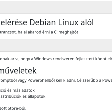
elérése Debian Linux alól
arancsot, ha el akarod érni a C: meghajtót
dnak arra, hogy a Windows rendszeren fejlesztett kódot elé
műveletek
mptból vagy PowerShellből kell kiadni. Célszerűbb a Power
úció és más adatok
isztribúciók és állapotuk
soft Store-ból.