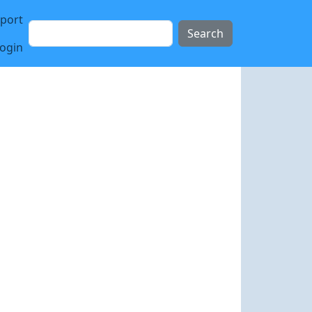
sport
Search
login