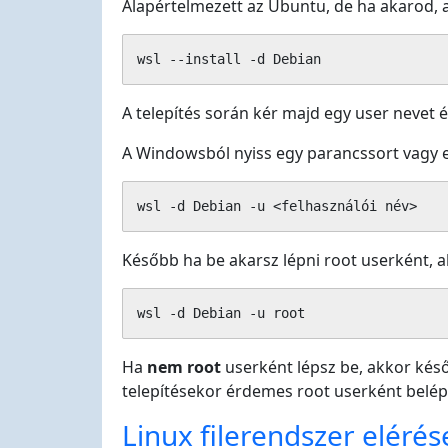
Alapértelmezett az Ubuntu, de ha akarod, ak
wsl --install -d Debian
A telepítés során kér majd egy user nevet és
A Windowsból nyiss egy parancssort vagy eg
wsl -d Debian -u <felhasználói név>
Később ha be akarsz lépni root userként, a
wsl -d Debian -u root
Ha
nem root
userként lépsz be, akkor későb
telepítésekor érdemes root userként belép
Linux filerendszer eléré