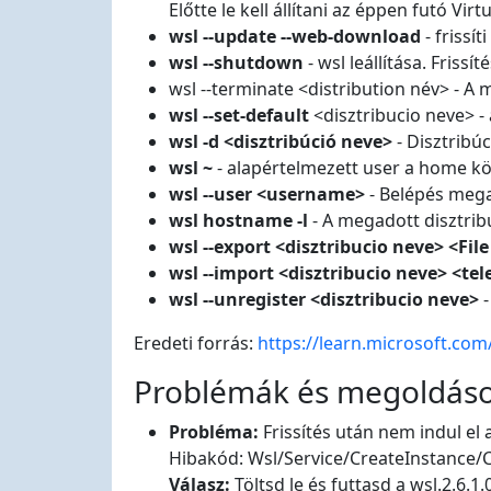
Előtte le kell állítani az éppen futó Virt
wsl --update --web-download
- frissí
wsl --shutdown
- wsl leállítása. Frissít
wsl --terminate <distribution név> - A m
wsl --set-default
<disztribucio neve> - 
wsl -d <disztribúció neve>
- Disztribúc
wsl ~
- alapértelmezett user a home k
wsl --user <username>
- Belépés mega
wsl hostname -l
- A megadott disztrib
wsl --export <disztribucio neve> <Fil
wsl --import <disztribucio neve> <tel
wsl --unregister <disztribucio neve>
-
Eredeti forrás:
https://learn.microsoft.c
Problémák és megoldás
Probléma:
Frissítés után nem indul el
Hibakód: Wsl/Service/CreateInstan
Válasz:
Töltsd le és futtasd a wsl.2.6.