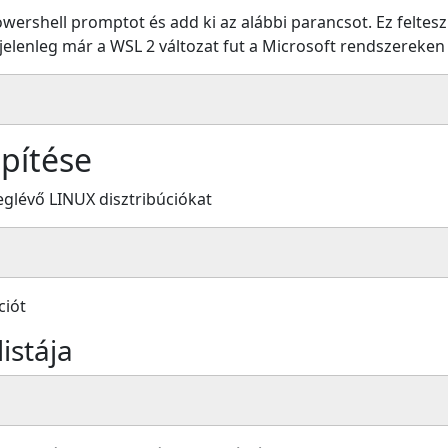
rshell promptot és add ki az alábbi parancsot. Ez feltesz
elenleg már a WSL 2 változat fut a Microsoft rendszereken
epítése
eglévő LINUX disztribúciókat
ciót
listája