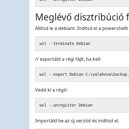
Meglévő disztribúció fr
Állítsd le a debiant. Indítsd el a powershellt
wsl --terminate Debian
// exportáld a régi fájlt, ha kell:
wsl --export Debian C:\valahova\backup
Vedd ki a régit:
wsl --unregister Debian
Importáld be az új verziót és indítsd el.