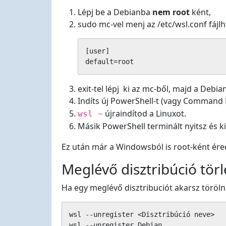
Lépj be a Debianba
nem root
ként,
sudo mc-vel menj az /etc/wsl.conf fájlh
[user]

default=root
exit-tel lépj ki az mc-ből, majd a Debia
Indíts új PowerShell-t (vagy Command 
újraindítod a Linuxot.
wsl ~
Másik PowerShell terminált nyitsz és 
Ez után már a Windowsból is root-ként éred
Meglévő disztribúció tör
Ha egy meglévő disztribuciót akarsz törölni
wsl --unregister <Disztribúció neve>

wsl --unregister Debian