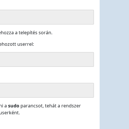
ehozza a telepítés során.
ehozott userrel:
ni a
sudo
parancsot, tehát a rendszer
userként.