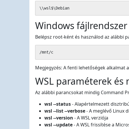
\\wsl$\Debian
Windows fájlrendszer 
Belépsz root-ként és használod az alábbi p
/mnt/c
Megjegyzés: A fenti lehetőségek alkalmat a
WSL paraméterek és 
Az alábbi parancsokat mindig Command Pro
wsl --status
- Alapértelmezett disztrib
wsl --list --verbose
- A meglévő Linux d
wsl --version
- A WSL verziója
wsl --update
- A WSL frissítése a Micro