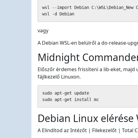
wsl --import Debian C:\WSL\Debian_New C
wsl -d Debian
vagy
A Debian WSL-en belülről a do-release-upg
Midnight Commander 
Előszőr érdemes frissíteni a lib-eket, maj
fájlkezelő Linuxon.
sudo apt-get update

sudo apt-get install mc
Debian Linux elérése
A Elindítod az Intézőt | Filekezelőt | Tot