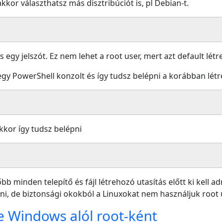
kor választhatsz más disztribúciót is, pl Debian-t.
 egy jelszót. Ez nem lehet a root user, mert azt default létr
y PowerShell konzolt és így tudsz belépni a korábban létr
kkor így tudsz belépni
b minden telepítő és fájl létrehozó utasítás előtt ki kell ad
ni, de biztonsági okokból a Linuxokat nem használjuk root 
se Windows alól root-ként