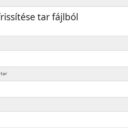
issítése tar fájlból
.tar