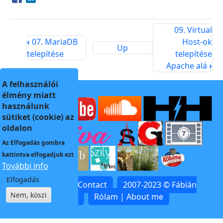
Opens in a new window
Opens in a new window
09. Virtual
‹
07. MariaDB
Host-ok
Up
telepítése
telepítése
Apache alá
›
A felhasználói
élmény miatt
használunk
sütiket (cookie) az
oldalon
Az
Elfogadás
gombra
kattintva elfogadjuk ezt
További info
Elfogadás
Kapcsolat | Contact
2007-2023 © Fábián
Nem, köszi
Zoltán
Rólam | About me