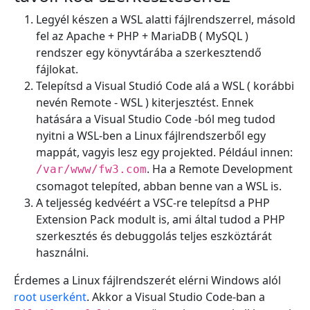
Legyél készen a WSL alatti fájlrendszerrel, másold
fel az Apache + PHP + MariaDB ( MySQL )
rendszer egy könyvtárába a szerkesztendő
fájlokat.
Telepítsd a Visual Studió Code alá a WSL ( korábbi
nevén Remote - WSL ) kiterjesztést. Ennek
hatására a Visual Studio Code -ból meg tudod
nyitni a WSL-ben a Linux fájlrendszerből egy
mappát, vagyis lesz egy projekted. Például innen:
. Ha a Remote Development
/var/www/fw3.com
csomagot telepíted, abban benne van a WSL is.
A teljesség kedvéért a VSC-re telepítsd a PHP
Extension Pack modult is, ami által tudod a PHP
szerkesztés és debuggolás teljes eszköztárát
használni.
Érdemes a Linux fájlrendszerét elérni Windows alól
root userként
. Akkor a Visual Studio Code-ban a