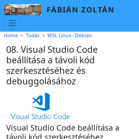
Skip to main content
FÁBIÁN ZOLTÁN
Breadcrumb
Home
Tudás
WSL Linux - Debian
08. Visual Studio Code
beállítása a távoli kód
szerkesztéséhez és
debuggolásához
Visual Studio Code beállítása a
távoli kód szerkesztéséhez