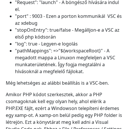
"Request": "launch" - A böngésző hívására indul
el.
"port" : 9003 - Ezen a porton kommunikál VSC és
az xdebug
"stopOnEntry": true/false - Megálljon-e a VSC az
első php kódsorán
"log": true - Legyen-e logolás
"pathMappings": =>"${workspaceRoot}" - A
megadott mappa a Linuxon megfeleljen a VSC
munkaterületének. Így fogja megtalálni a
hívásoknál a megfelelő fájlokat.
Még lehetséges az alábbi beállítás is a VSC-ben.
Amikor PHP kódot szerkesztek, akkor a PHP
csomagoknak kell egy olyan hely, ahol elérik a
PHP.EXE fájlt, ezért a Windowson telepíteni érdemes
egy xamp-ot. A xamp-on belül pedig egy PHP folder is
létrejön. Ezt a könyvtárat meg kell adni a Visual