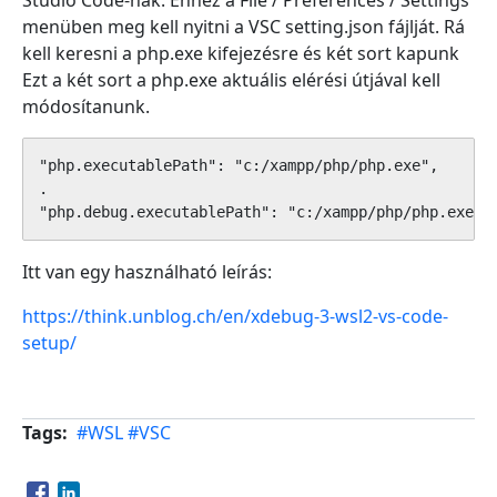
Studio Code-nak. Ehhez a File / Preferences / Settings
menüben meg kell nyitni a VSC setting.json fájlját. Rá
kell keresni a php.exe kifejezésre és két sort kapunk
Ezt a két sort a php.exe aktuális elérési útjával kell
módosítanunk.
"php.executablePath": "c:/xampp/php/php.exe", 

.

"php.debug.executablePath": "c:/xampp/php/php.exe",
Itt van egy használható leírás:
https://think.unblog.ch/en/xdebug-3-wsl2-vs-code-
setup/
Tags
#WSL
#VSC