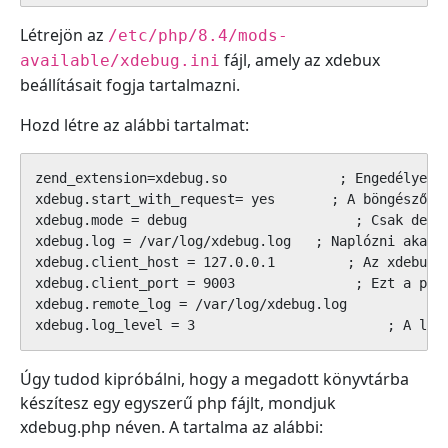
Létrejön az
/etc/php/8.4/mods-
fájl, amely az xdebux
available/xdebug.ini
beállításait fogja tartalmazni.
Hozd létre az alábbi tartalmat:
zend_extension=xdebug.so              ; Engedélyezi 
xdebug.start_with_request= yes       ; A böngésző ké
xdebug.mode = debug                     ; Csak debug
xdebug.log = /var/log/xdebug.log   ; Naplózni akarom
xdebug.client_host = 127.0.0.1         ; Az xdebug k
xdebug.client_port = 9003               ; Ezt a port
xdebug.remote_log = /var/log/xdebug.log

xdebug.log_level = 3                        ; A log
Úgy tudod kipróbálni, hogy a megadott könyvtárba
készítesz egy egyszerű php fájlt, mondjuk
xdebug.php néven. A tartalma az alábbi: