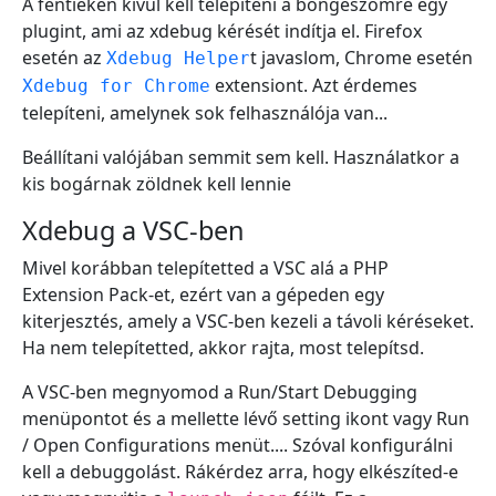
A fentieken kívül kell telepíteni a böngészőmre egy
plugint, ami az xdebug kérését indítja el. Firefox
esetén az
t javaslom, Chrome esetén
Xdebug Helper
extensiont. Azt érdemes
Xdebug for Chrome
telepíteni, amelynek sok felhasználója van...
Beállítani valójában semmit sem kell. Használatkor a
kis bogárnak zöldnek kell lennie
Xdebug a VSC-ben
Mivel korábban telepítetted a VSC alá a PHP
Extension Pack-et, ezért van a gépeden egy
kiterjesztés, amely a VSC-ben kezeli a távoli kéréseket.
Ha nem telepítetted, akkor rajta, most telepítsd.
A VSC-ben megnyomod a Run/Start Debugging
menüpontot és a mellette lévő setting ikont vagy Run
/ Open Configurations menüt.... Szóval konfigurálni
kell a debuggolást. Rákérdez arra, hogy elkészíted-e