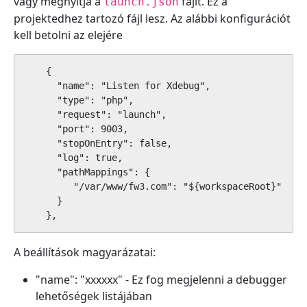
vagy megnyitja a
fájlt. Ez a
launch.json
projektedhez tartozó fájl lesz. Az alábbi konfigurációt
kell betolni az elejére
    {     

      "name": "Listen for Xdebug",

      "type": "php",

      "request": "launch",

      "port": 9003,

      "stopOnEntry": false,

      "log": true,

      "pathMappings": {

         "/var/www/fw3.com": "${workspaceRoot}"

      }

    },
A beállítások magyarázatai:
"name": "xxxxxx" - Ez fog megjelenni a debugger
lehetőségek listájában