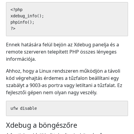
<?php

xdebug_info();

phpinfo();

?>
Ennek hatására felül bejön az Xdebug panelja és a
remote szerveren telepített PHP összes lényeges
információja.
Ahhoz, hogy a Linux rendszeren működjön a távoli
kód végrehajtás érdemes a tűzfalon beállítani egy
szabályt a 9003-as portra vagy letiltani a tűzfalat. Ez
fejlesztői gépen nem olyan nagy veszély.
ufw disable
Xdebug a böngészőre