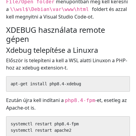
menüpontban meg kell keresni
File/Open folder
a
foldert és azzal
\\wsl$\Debian\var\www\html
kell megnyitni a Visual Studio Code-ot.
XDEBUG használata remote
gépen
Xdebug telepítése a Linuxra
Először is telepíteni a kell a WSL alatti Linuxon a PHP-
hoz az xdebug extension-t.
apt-get install php8.4-xdebug
Ezután újra kell indítani a
-et, esetleg az
php8.4-fpm
Apache-ot is.
systemctl restart php8.4-fpm

systemctl restart apache2