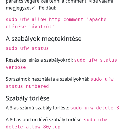
parancs végére kell tenni a comment '<ide valami
megjegyzés>'. Például:
sudo ufw allow http comment 'apache
elérése távolról'
A szabályok megtekintése
sudo ufw status
Részletes leírás a szabályokról:
sudo ufw status
verbose
Sorszámok használata a szabályoknál:
sudo ufw
status numbered
Szabály törlése
A 3-as számú szabály törlése:
sudo ufw delete 3
A 80-as porton lévő szabály törlése:
sudo ufw
delete allow 80/tcp