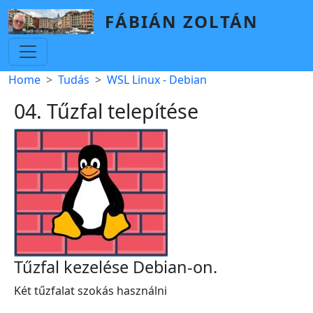
Skip to main content
FÁBIÁN ZOLTÁN
Breadcrumb
Home
Tudás
WSL Linux - Debian
04. Tűzfal telepítése
Tűzfal kezelése Debian-on.
Két tűzfalat szokás használni