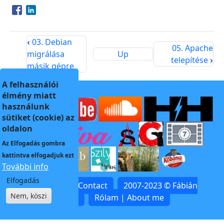
Opens in a new window
Opens in a new window
‹
03. Debian
05. Apache
migrálása
Up
telepítése
›
másik gépre
A felhasználói
élmény miatt
használunk
sütiket (cookie) az
oldalon
Az
Elfogadás
gombra
kattintva elfogadjuk ezt
További info
Elfogadás
Kapcsolat | Contact
2007-2023 © Fábián
Nem, köszi
Zoltán
Rólam | About me