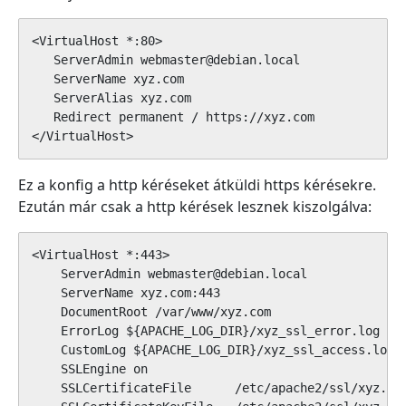
<VirtualHost *:80>

   ServerAdmin webmaster@debian.local

   ServerName xyz.com

   ServerAlias xyz.com

   Redirect permanent / https://xyz.com

</VirtualHost>
Ez a konfig a http kéréseket átküldi https kérésekre.
Ezután már csak a http kérések lesznek kiszolgálva:
<VirtualHost *:443>

    ServerAdmin webmaster@debian.local

    ServerName xyz.com:443

    DocumentRoot /var/www/xyz.com

    ErrorLog ${APACHE_LOG_DIR}/xyz_ssl_error.log

    CustomLog ${APACHE_LOG_DIR}/xyz_ssl_access.log c
    SSLEngine on

    SSLCertificateFile      /etc/apache2/ssl/xyz.com