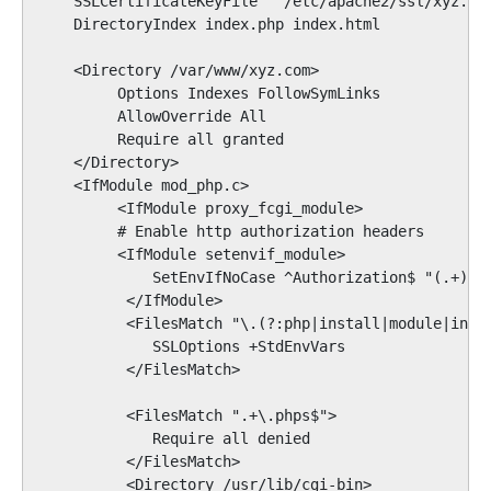
    SSLCertificateKeyFile   /etc/apache2/ssl/xyz.com
    DirectoryIndex index.php index.html

    <Directory /var/www/xyz.com>

         Options Indexes FollowSymLinks

         AllowOverride All

         Require all granted

    </Directory>

    <IfModule mod_php.c>

         <IfModule proxy_fcgi_module>

         # Enable http authorization headers

         <IfModule setenvif_module>

             SetEnvIfNoCase ^Authorization$ "(.+)" H
          </IfModule>

          <FilesMatch "\.(?:php|install|module|inc)$
             SSLOptions +StdEnvVars

          </FilesMatch>

          <FilesMatch ".+\.phps$">

             Require all denied

          </FilesMatch>

          <Directory /usr/lib/cgi-bin>
