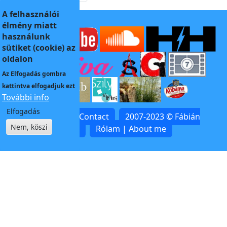
A felhasználói
élmény miatt
használunk
sütiket (cookie) az
oldalon
Az
Elfogadás
gombra
kattintva elfogadjuk ezt
További info
Elfogadás
Kapcsolat | Contact
2007-2023 © Fábián
Nem, köszi
Zoltán
Rólam | About me