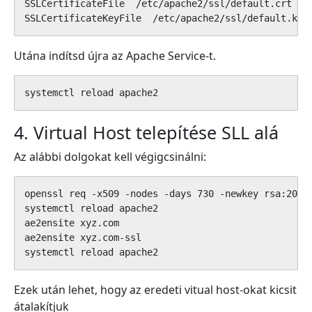
SSLCertificateFile  /etc/apache2/ssl/default.crt

SSLCertificateKeyFile  /etc/apache2/ssl/default.key
Utána indítsd újra az Apache Service-t.
systemctl reload apache2
4. Virtual Host telepítése SLL alá
Az alábbi dolgokat kell végigcsinálni:
openssl req -x509 -nodes -days 730 -newkey rsa:2048 
systemctl reload apache2

ae2ensite xyz.com

ae2ensite xyz.com-ssl

systemctl reload apache2
Ezek után lehet, hogy az eredeti vitual host-okat kicsit
átalakítjuk