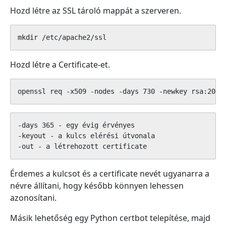
Hozd létre az SSL tároló mappát a szerveren.
mkdir /etc/apache2/ssl
Hozd létre a Certificate-et.
openssl req -x509 -nodes -days 730 -newkey rsa:2048
-days 365 - egy évig érvényes 

-keyout - a kulcs elérési útvonala

-out - a létrehozott certificate
Érdemes a kulcsot és a certificate nevét ugyanarra a
névre állítani, hogy később könnyen lehessen
azonosítani.
Másik lehetőség egy Python certbot telepítése, majd