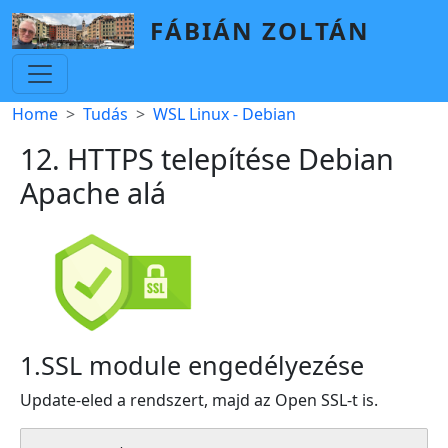
Skip to main content
FÁBIÁN ZOLTÁN
Breadcrumb
Home
Tudás
WSL Linux - Debian
12. HTTPS telepítése Debian
Apache alá
1.SSL module engedélyezése
Update-eled a rendszert, majd az Open SSL-t is.