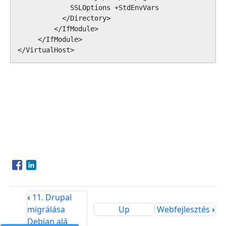
             SSLOptions +StdEnvVars

           </Directory>

         </IfModule>

     </IfModule>

</VirtualHost>
Opens in a new window
Opens in a new window
‹
11. Drupal
migrálása
Up
Webfejlesztés
›
Debian alá