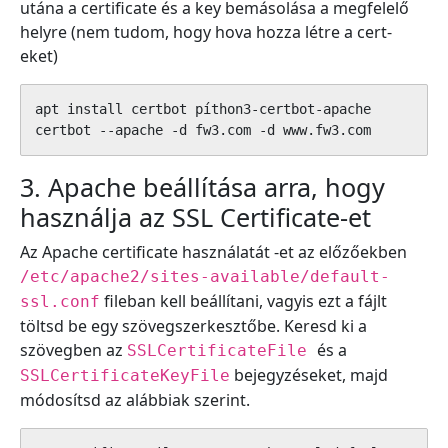
utána a certificate és a key bemásolása a megfelelő
helyre (nem tudom, hogy hova hozza létre a cert-
eket)
apt install certbot píthon3-certbot-apache

certbot --apache -d fw3.com -d www.fw3.com
3. Apache beállítása arra, hogy
használja az SSL Certificate-et
Az Apache certificate használatát -et az előzőekben
/etc/apache2/sites-available/default-
fileban kell beállítani, vagyis ezt a fájlt
ssl.conf
töltsd be egy szövegszerkesztőbe. Keresd ki a
szövegben az
és a
SSLCertificateFile
bejegyzéseket, majd
SSLCertificateKeyFile
módosítsd az alábbiak szerint.