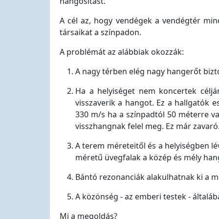
hangosítást.
A cél az, hogy vendégek a vendégtér mind
társaikat a színpadon.
A problémát az alábbiak okozzák:
A nagy térben elég nagy hangerőt biz
Ha a helyiséget nem koncertek céljár
visszaverik a hangot. Ez a hallgatók 
330 m/s ha a színpadtól 50 méterre van
visszhangnak felel meg. Ez már zavaró
A terem méreteitől és a helyiségben lé
méretű üvegfalak a közép és mély hang
Bántó rezonanciák alakulhatnak ki a m
A közönség - az emberi testek - általá
Mi a megoldás?