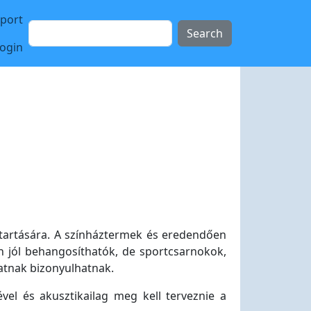
sport
Search
login
tartására. A színháztermek és eredendően
n jól behangosíthatók, de sportcsarnokok,
datnak bizonyulhatnak.
vel és akusztikailag meg kell terveznie a