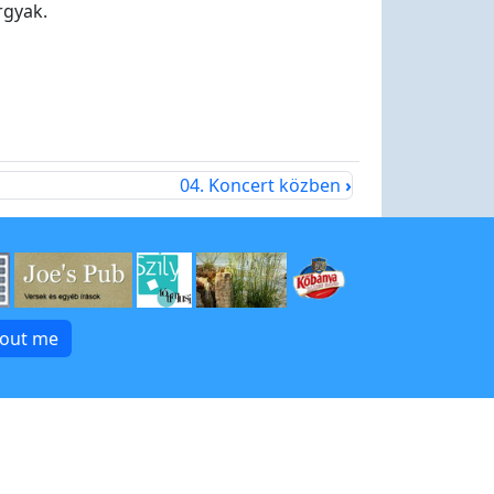
rgyak.
04. Koncert közben
›
bout me