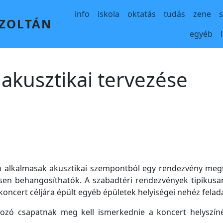
Main navigation
info
iskola
oktatás
tudás
zene
 ZOLTÁN
egyéb
akusztikai tervezése
 alkalmasak akusztikai szempontból egy rendezvény meg
esen behangosíthatók. A szabadtéri rendezvények tipikusa
 koncert céljára épült egyéb épületek helyiségei nehéz fela
kozó csapatnak meg kell ismerkednie a koncert helyszíné