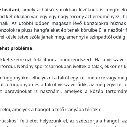
ztosítani
, amely a hátsó sorokban lévőknek is megfelel
ad két oldalán van egy-egy nagy torony azt eredményezi, ho
 halk. Az utóbbi időben magasan lévő konzolokra húznak 
zolokra plusz hangfalakat építenek körülbelül a nézőtér f
el késleltetve szólaljanak meg, amennyi a színpadtól odáig 
lehet probléma
.
kel szemközt felállítani a hangrendszert. Ha a visszave
elfordul. Néhány sportcsarnokban íveltek a falak, ekkor ez 
üggönyöket elhelyezni a faltól egy-két méterre vagy még 
t a függönyön és a falról visszaverődik, az még egyszer cs
fúrt paravánokat is használni, amelyek a közép tartomán
relni, amelyek a hangot a tető irányába térítik el.
cskös" felületet helyezünk el, az szétszórja a hangot, az