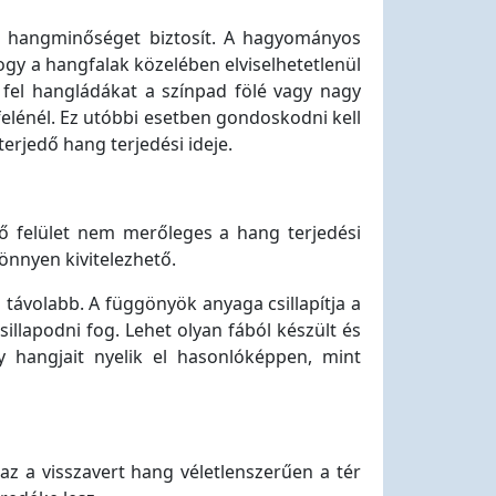
ő hangminőséget biztosít. A hagyományos
gy a hangfalak közelében elviselhetetlenül
fel hangládákat a színpad fölé vagy nagy
elénél. Ez utóbbi esetben gondoskodni kell
terjedő hang terjedési ideje.
rő felület nem merőleges a hang terjedési
könnyen kivitelezhető.
távolabb. A függönyök anyaga csillapítja a
illapodni fog. Lehet olyan fából készült és
y hangjait nyelik el hasonlóképpen, mint
az a visszavert hang véletlenszerűen a tér