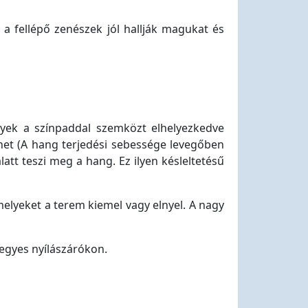
a fellépő zenészek jól hallják magukat és
lyek a színpaddal szemközt elhelyezkedve
zhet (A hang terjedési sebessége levegőben
att teszi meg a hang. Ez ilyen késleltetésű
melyeket a terem kiemel vagy elnyel. A nagy
egyes nyílászárókon.