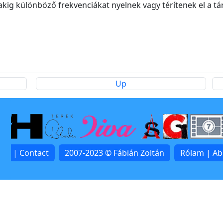
kig különböző frekvenciákat nyelnek vagy térítenek el a tá
Up
lat | Contact
2007-2023 © Fábián Zoltán
Rólam | A