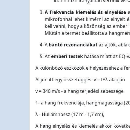
különböző irányaiban verődik vissz
A frekvencia kiemelés és elnyelése
e
mikrofonnal lehet kimérni az elnyelt é
kell venni, hogy a közönség az emberi t
Miután a termet beállította a hangmé
A
bántó rezonanciákat
az ajtók, ablak
Az
emberi testek
hatása miatt az EQ-va
A különböző eszközök elhelyezéséhez a fe
Álljon itt egy összefüggés: v = f*λ alapján
v = 340 m/s - a hang terjedési sebessége
f - a hang frekvenciája, hangmagassága (20
λ - Hullámhossz (17 m - 1,7 cm),
A hang elnyelés és kiemelés akkor követk