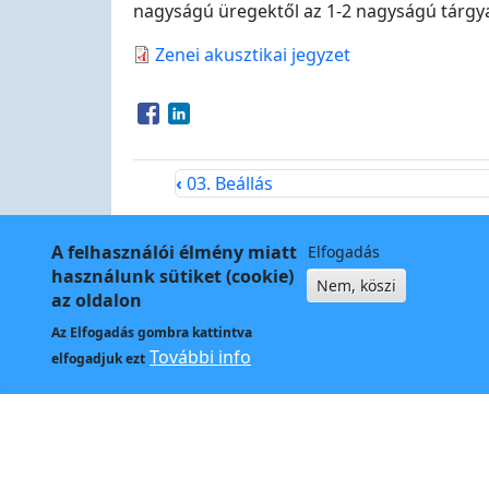
nagyságú üregektől az 1-2 nagyságú tárgya
Zenei akusztikai jegyzet
Opens in a new window
Opens in a new window
‹
03. Beállás
A felhasználói élmény miatt
Elfogadás
használunk sütiket (cookie)
Nem, köszi
az oldalon
Az
Elfogadás
gombra kattintva
Kapcso
További info
elfogadjuk ezt