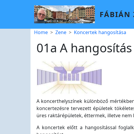
Skip to main content
FÁBIÁN
Breadcrumb
Home
Zene
Koncertek hangosítása
01a A hangosítás 
A koncerthelyszínek különböző mértékben
koncertezésre tervezett épületek tökélet
üres raktárépületek, éttermek, illetve nem
A koncertek előtt a hangosítással foglal