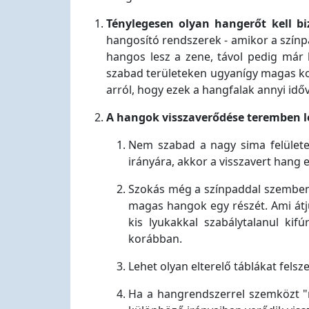
Ténylegesen olyan hangerőt kell bi
hangosító rendszerek - amikor a színp
hangos lesz a zene, távol pedig már
szabad területeken ugyanígy magas kon
arról, hogy ezek a hangfalak annyi időv
A hangok visszaverődése teremben 
Nem szabad a nagy sima felületek
irányára, akkor a visszavert hang 
Szokás még a színpaddal szemben f
magas hangok egy részét. Ami átju
kis lyukakkal szabálytalanul ki
korábban.
Lehet olyan elterelő táblákat felsze
Ha a hangrendszerrel szemközt "rü