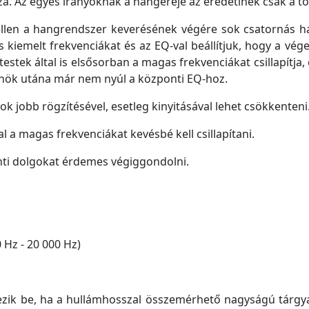
a. Az egyes irányoknak a hangereje az eredetinek csak a tö
llen a hangrendszer keverésének végére sok csatornás ha
s kiemelt frekvenciákat és az EQ-val beállítjuk, hogy a vé
estek által is elsősorban a magas frekvenciákat csillapítja,
rnök utána már nem nyúl a központi EQ-hoz.
ok jobb rögzítésével, esetleg kinyitásával lehet csökkenteni
l a magas frekvenciákat kevésbé kell csillapítani.
nti dolgokat érdemes végiggondolni.
 Hz - 20 000 Hz)
ezik be, ha a hullámhosszal összemérhető nagyságú tárgyak