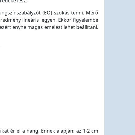
redéke lesz.
ngszínszabályzót (EQ) szokás tenni. Mérő
geredmény lineáris legyen. Ekkor figyelembe
 ezért enyhe magas emelést lehet beállítani.
.
at ér el a hang. Ennek alapján: az 1-2 cm