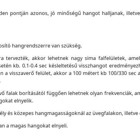
en pontján azonos, jó minőségű hangot halljanak, illetve 
tosító hangrendszerre van szükség.
a tervezték, akkor lehetnek nagy sima falfelületek, ame
esetén kb. 0.1-0.4 sec késleltetésű visszhangot eredménye
 a visszaverő felület, akkor a 100 métert kb 100/330 sec al
.
vő falak borításától függően lehetnek olyan frekvenciák, a
okat elnyelik.
ély és közepes hangmagasságoknál az üvegfalakon, illetve 
ban a magas hangokat elnyeli.