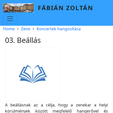
Skip to main content
FÁBIÁN ZOLTÁN
Breadcrumb
Home
Zene
Koncertek hangosítása
03. Beállás
A beállásnak az a célja, hogy a zenekar a helyi
körülmények között megfelelő hangerővel és