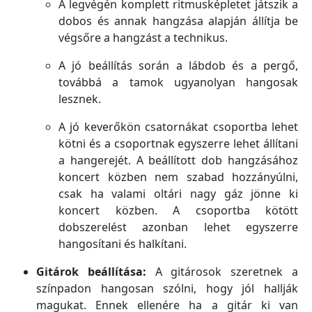
A legvégén komplett ritmusképletet játszik a
dobos és annak hangzása alapján állítja be
végsőre a hangzást a technikus.
A jó beállítás során a lábdob és a pergő,
továbbá a tamok ugyanolyan hangosak
lesznek.
A jó keverőkön csatornákat csoportba lehet
kötni és a csoportnak egyszerre lehet állítani
a hangerejét. A beállított dob hangzásához
koncert közben nem szabad hozzányúlni,
csak ha valami oltári nagy gáz jönne ki
koncert közben. A csoportba kötött
dobszerelést azonban lehet egyszerre
hangosítani és halkítani.
Gitárok beállítása:
A gitárosok szeretnek a
színpadon hangosan szólni, hogy jól hallják
magukat. Ennek ellenére ha a gitár ki van