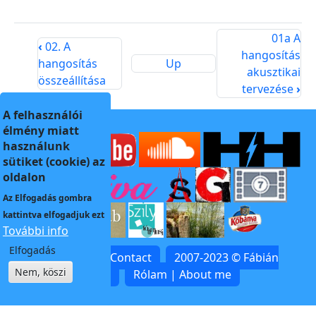
Opens in a new window
Opens in a new window
01a A
‹
02. A
hangosítás
hangosítás
Up
akusztikai
összeállítása
tervezése
›
A felhasználói
élmény miatt
használunk
sütiket (cookie) az
oldalon
Az
Elfogadás
gombra
kattintva elfogadjuk ezt
További info
Elfogadás
Kapcsolat | Contact
2007-2023 © Fábián
Nem, köszi
Zoltán
Rólam | About me