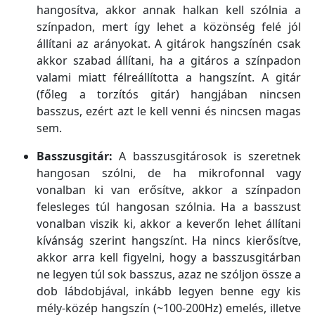
hangosítva, akkor annak halkan kell szólnia a
színpadon, mert így lehet a közönség felé jól
állítani az arányokat. A gitárok hangszínén csak
akkor szabad állítani, ha a gitáros a színpadon
valami miatt félreállította a hangszínt. A gitár
(főleg a torzítós gitár) hangjában nincsen
basszus, ezért azt le kell venni és nincsen magas
sem.
Basszusgitár:
A basszusgitárosok is szeretnek
hangosan szólni, de ha mikrofonnal vagy
vonalban ki van erősítve, akkor a színpadon
felesleges túl hangosan szólnia. Ha a basszust
vonalban viszik ki, akkor a keverőn lehet állítani
kívánság szerint hangszínt. Ha nincs kierősítve,
akkor arra kell figyelni, hogy a basszusgitárban
ne legyen túl sok basszus, azaz ne szóljon össze a
dob lábdobjával, inkább legyen benne egy kis
mély-közép hangszín (~100-200Hz) emelés, illetve