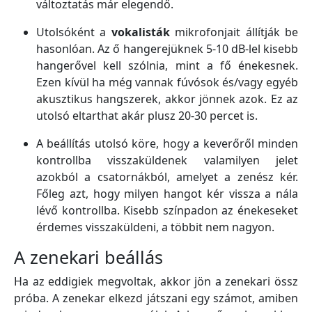
változtatás már elegendő.
Utolsóként a
vokalisták
mikrofonjait állítják be
hasonlóan. Az ő hangerejüknek 5-10 dB-lel kisebb
hangerővel kell szólnia, mint a fő énekesnek.
Ezen kívül ha még vannak fúvósok és/vagy egyéb
akusztikus hangszerek, akkor jönnek azok. Ez az
utolsó eltarthat akár plusz 20-30 percet is.
A beállítás utolsó köre, hogy a keverőről minden
kontrollba visszaküldenek valamilyen jelet
azokból a csatornákból, amelyet a zenész kér.
Főleg azt, hogy milyen hangot kér vissza a nála
lévő kontrollba. Kisebb színpadon az énekeseket
érdemes visszaküldeni, a többit nem nagyon.
A zenekari beállás
Ha az eddigiek megvoltak, akkor jön a zenekari össz
próba. A zenekar elkezd játszani egy számot, amiben