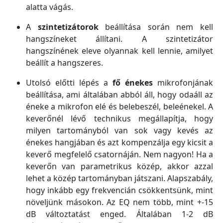
alatta vágás.
A
szintetizátorok
beállítása során nem kell
hangszíneket állítani. A szintetizátor
hangszínének eleve olyannak kell lennie, amilyet
beállít a hangszeres.
Utolsó előtti lépés a
fő énekes
mikrofonjának
beállítása, ami általában abból áll, hogy odaáll az
éneke a mikrofon elé és belebeszél, beleénekel. A
keverőnél lévő technikus megállapítja, hogy
milyen tartományból van sok vagy kevés az
énekes hangjában és azt kompenzálja egy kicsit a
keverő megfelelő csatornáján. Nem nagyon! Ha a
keverőn van parametrikus közép, akkor azzal
lehet a közép tartományban játszani. Alapszabály,
hogy inkább egy frekvencián csökkentsünk, mint
növeljünk másokon. Az EQ nem több, mint +-15
dB változtatást enged. Általában 1-2 dB