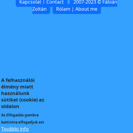
Kapcsolat | Contact
2007-2023 © Fábián
Zoltán
Rólam | About me
A felhasználói
élmény miatt
használunk
sütiket (cookie) az
oldalon
Az
Elfogadás
gombra
kattintva elfogadjuk ezt
További info