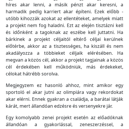
híres akar lenni, a másik pénzt akar keresni, a
harmadik pedig karriert akar építeni. Ezek előbb -
utóbb kihozzák azokat az ellentéteket, amelyek miatt
a projekt nem fog haladni. Ezt az elején tisztázni kell
és időnként a tagoknak az eszébe kell juttatni. Ha
bárkinek a projekt céljaitól eltérő céljai kerülnek
előtérbe, akkor az a tisztességes, ha kiszáll és nem
akadályozza a többieket céljaik elérésében. Ha
megvan a közös cél, akkor a projekt tagjainak a közös
cél érdekében kell működniük, más érdekeket,
célokat hátrébb sorolva.
Megjegyzem ez hasonló ahhoz, mint amikor egy
sportoló el akar jutni az olimpiára vagy rekordokat
akar elérni. Ennek gyakran a családja, a barátai látják
kárát, mert állandóan edzésre és versenyekre jár.
Egy komolyabb zenei projekt esetén az előadóknak
állandóan a gyakorlással, zeneszerzéssel, a