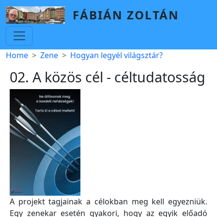
Skip to main content
FÁBIÁN ZOLTÁN
Breadcrumb
Home
Zene
Hogyan legyél világsztár?
02. A közös cél - céltudatosság
A projekt tagjainak a célokban meg kell egyezniük.
Egy zenekar esetén gyakori, hogy az egyik előadó