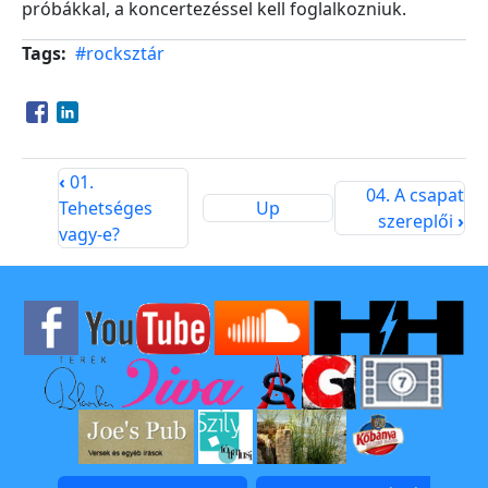
próbákkal, a koncertezéssel kell foglalkozniuk.
Tags
#rocksztár
Opens in a new window
Opens in a new window
‹
01.
04. A csapat
Tehetséges
Up
szereplői
›
vagy-e?