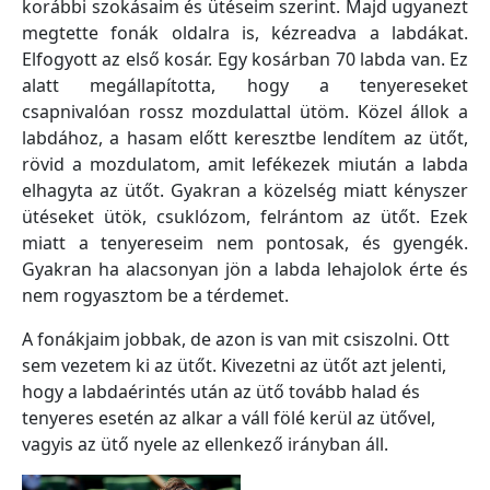
korábbi szokásaim és ütéseim szerint. Majd ugyanezt
megtette fonák oldalra is, kézreadva a labdákat.
Elfogyott az első kosár. Egy kosárban 70 labda van. Ez
alatt megállapította, hogy a tenyereseket
csapnivalóan rossz mozdulattal ütöm. Közel állok a
labdához, a hasam előtt keresztbe lendítem az ütőt,
rövid a mozdulatom, amit lefékezek miután a labda
elhagyta az ütőt. Gyakran a közelség miatt kényszer
ütéseket ütök, csuklózom, felrántom az ütőt. Ezek
miatt a tenyereseim nem pontosak, és gyengék.
Gyakran ha alacsonyan jön a labda lehajolok érte és
nem rogyasztom be a térdemet.
A fonákjaim jobbak, de azon is van mit csiszolni. Ott
sem vezetem ki az ütőt. Kivezetni az ütőt azt jelenti,
hogy a labdaérintés után az ütő tovább halad és
tenyeres esetén az alkar a váll fölé kerül az ütővel,
vagyis az ütő nyele az ellenkező irányban áll.