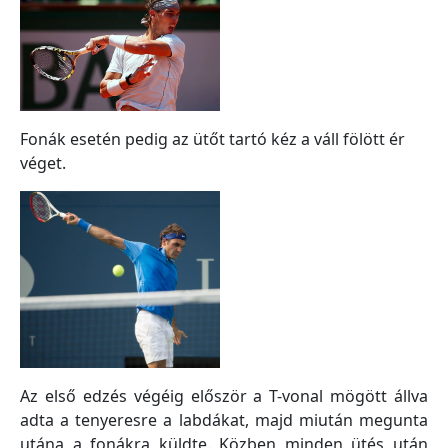
Fonák esetén pedig az ütőt tartó kéz a váll fölött ér
véget.
Az első edzés végéig először a T-vonal mögött állva
adta a tenyeresre a labdákat, majd miután megunta
utána a fonákra küldte. Közben minden ütés után