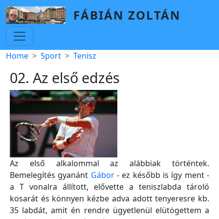
Skip to main content
FÁBIÁN ZOLTÁN
Breadcrumb
Home
Sport
Tenisz
02. Az első edzés
Az első alkalommal az alábbiak történtek.
Bemelegítés gyanánt
Gábor
- ez később is így ment -
a T vonalra állított, elővette a teniszlabda tároló
kosarát és könnyen kézbe adva adott tenyeresre kb.
35 labdát, amit én rendre ügyetlenül elütögettem a