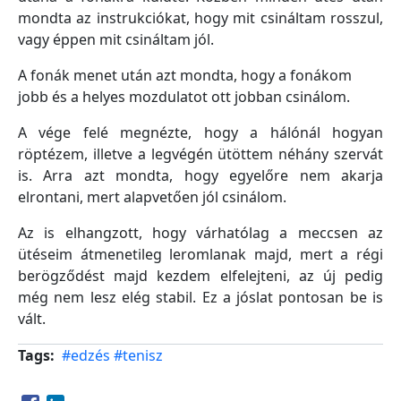
mondta az instrukciókat, hogy mit csináltam rosszul,
vagy éppen mit csináltam jól.
A fonák menet után azt mondta, hogy a fonákom
jobb és a helyes mozdulatot ott jobban csinálom.
A vége felé megnézte, hogy a hálónál hogyan
röptézem, illetve a legvégén ütöttem néhány szervát
is. Arra azt mondta, hogy egyelőre nem akarja
elrontani, mert alapvetően jól csinálom.
Az is elhangzott, hogy várhatólag a meccsen az
ütéseim átmenetileg leromlanak majd, mert a régi
berögződést majd kezdem elfelejteni, az új pedig
még nem lesz elég stabil. Ez a jóslat pontosan be is
vált.
Tags
#edzés
#tenisz