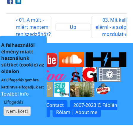
Opens in a new window
Opens in a new window
‹
01. A múlt -
03. Mit kell
miért mentem
Up
elérni - a szép
teniszedzőhöz?
mozdulat
›
A felhasználói
élmény miatt
használunk
sütiket (cookie) az
oldalon
Az
Elfogadás
gombra
kattintva elfogadjuk ezt
További info
Elfogadás
Kapcsolat | Contact
2007-2023 © Fábián
Nem, köszi
Zoltán
Rólam | About me