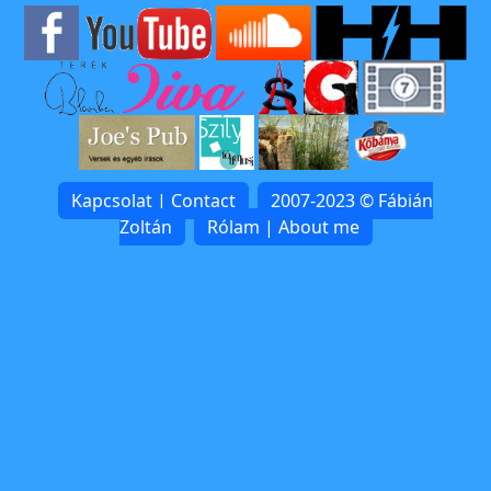
Kapcsolat | Contact
2007-2023 © Fábián
Zoltán
Rólam | About me