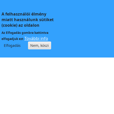
A felhasználói élmény
miatt használunk sütiket
(cookie) az oldalon
Az
Elfogadás
gombra kattintva
További info
elfogadjuk ezt
Elfogadás
Nem, köszi