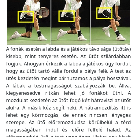
A fonák esetén a labda és a játékos távolsága (ütőtáv)
kisebb, mint tenyeres esetén. Az ütőt szilárdabban
fogjuk. Ahogyan érkezik a labda a játékos úgy fordul,
hogy az ütőt tartó válla fordul a pálya felé. A test az
ütés kezdetén megint párhuzamos a pálya hosszával.
A lábak a testmagasságot szabályozzák be. Állva,
kiegyenesedve ritkán lehet jó fonákot ütni. A
mozdulat kezdetén az ütőt fogó kéz hátraviszi az ütőt
alulra. A másik kéz segít neki. A hátramozdítás itt is
lehet egy körmozgás, de ennek nincsen lényeges
szerepe. Az ütő előremozdulása körülbelül a térd
magasságában indul és előre felfelé halad. Az