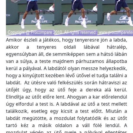
Amikor észleli a játékos, hogy tenyeresre jön a labda,
akkor a tenyeres oldali lábával hátralép,
egyensúlyban áll, de semmiképpen sem a hátsó lábán
van a súlya, a teste majdnem párhuzamos állapotba
kerül a pályával. A labdától olyan messze helyezkedik,
hogy a kinyújtott kezében lévő ütővel el tudja találni a
labdát. Az ütésre való felkészülés során hátraviszi az
ütőjét úgy, hogy az ütő feje a dereka alá kerül.
Elindítja az ütőt előre lent. Ahogyan a kar előrelendül
úgy elfordul a test is. A labdával az ütő a test mellett
találkozik, esetleg egy kicsit a test előtt. Miután a
labdát megütötte, a mozdulat folytatódik és az ütőt
tartó kéz a másik oldalon a váll fölé lendül. A
mozdulat végén az ütő nyele a pályával ellentétes