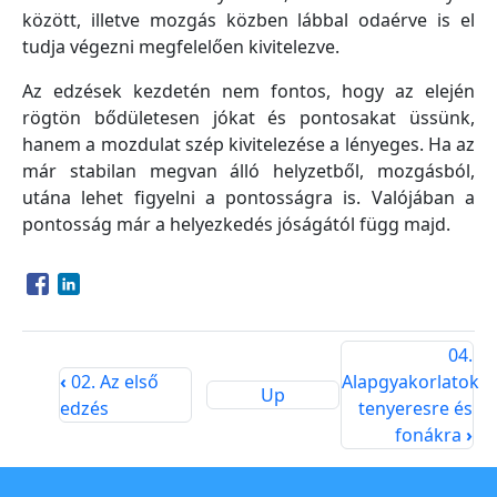
között, illetve mozgás közben lábbal odaérve is el
tudja végezni megfelelően kivitelezve.
Az edzések kezdetén nem fontos, hogy az elején
rögtön bődületesen jókat és pontosakat üssünk,
hanem a mozdulat szép kivitelezése a lényeges. Ha az
már stabilan megvan álló helyzetből, mozgásból,
utána lehet figyelni a pontosságra is. Valójában a
pontosság már a helyezkedés jóságától függ majd.
Opens in a new window
Opens in a new window
04.
‹
02. Az első
Alapgyakorlatok
Up
edzés
tenyeresre és
fonákra
›