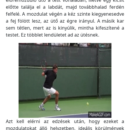
előremozduló ütő a test vonalában, illetve egy kicsit
előtte találja el a labdát, majd továbbhalad ferdén
felfelé. A mozdulat végén a kéz szinte kiegyenesedve
a fej fölött lesz, az ütő az égre irányul. A másik kar
sem tétlen, mert az is kinyúlik, mintha kifeszítené a
testet. Ez többlet lendületet ad az ütésnek.
Azt kell elérni az edzések után, hogy ezeket a
mozdulatokat álló helyzetben, ideális körülmények