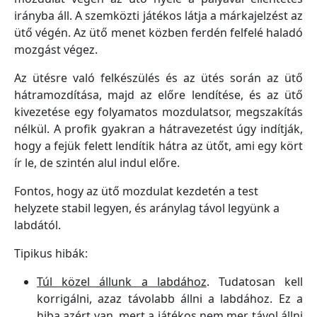
irányba áll. A szemközti játékos látja a márkajelzést az
ütő végén. Az ütő menet közben ferdén felfelé haladó
mozgást végez.
Az ütésre való felkészülés és az ütés során az ütő
hátramozdítása, majd az előre lendítése, és az ütő
kivezetése egy folyamatos mozdulatsor, megszakítás
nélkül. A profik gyakran a hátravezetést úgy indítják,
hogy a fejük felett lendítik hátra az ütőt, ami egy kört
ír le, de szintén alul indul előre.
Fontos, hogy az ütő mozdulat kezdetén a test
helyzete stabil legyen, és aránylag távol legyünk a
labdától.
Tipikus hibák:
Túl közel állunk a labdához
. Tudatosan kell
korrigálni, azaz távolabb állni a labdához. Ez a
hiba azért van, mert a játékos nem mer távol állni