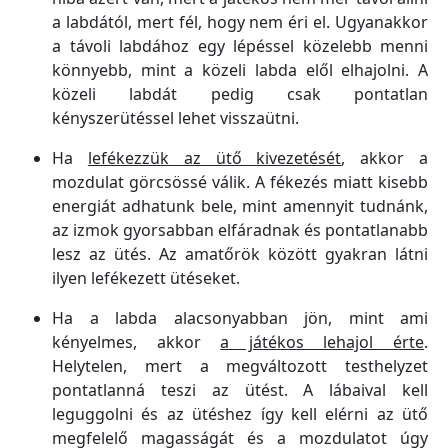
a labdától, mert fél, hogy nem éri el. Ugyanakkor
a távoli labdához egy lépéssel közelebb menni
könnyebb, mint a közeli labda elől elhajolni. A
közeli labdát pedig csak pontatlan
kényszerütéssel lehet visszaütni.
Ha
lefékezzük az ütő kivezetését
, akkor a
mozdulat görcsössé válik. A fékezés miatt kisebb
energiát adhatunk bele, mint amennyit tudnánk,
az izmok gyorsabban elfáradnak és pontatlanabb
lesz az ütés. Az amatőrök között gyakran látni
ilyen lefékezett ütéseket.
Ha a labda alacsonyabban jön, mint ami
kényelmes, akkor
a játékos lehajol érte
.
Helytelen, mert a megváltozott testhelyzet
pontatlanná teszi az ütést. A lábaival kell
leguggolni és az ütéshez így kell elérni az ütő
megfelelő magasságát és a mozdulatot úgy