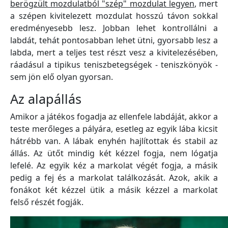
berögzült mozdulatból "szép" mozdulat legyen
, mert
a szépen kivitelezett mozdulat hosszú távon sokkal
eredményesebb lesz. Jobban lehet kontrollálni a
labdát, tehát pontosabban lehet ütni, gyorsabb lesz a
labda, mert a teljes test részt vesz a kivitelezésében,
ráadásul a tipikus teniszbetegségek - teniszkönyök -
sem jön elő olyan gyorsan.
Az alapállás
Amikor a játékos fogadja az ellenfele labdáját, akkor a
teste merőleges a pályára, esetleg az egyik lába kicsit
hátrébb van. A lábak enyhén hajlítottak és stabil az
állás. Az ütőt mindig két kézzel fogja, nem lógatja
lefelé. Az egyik kéz a markolat végét fogja, a másik
pedig a fej és a markolat találkozását. Azok, akik a
fonákot két kézzel ütik a másik kézzel a markolat
felső részét fogják.