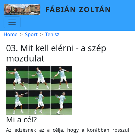
Skip to main content
FÁBIÁN ZOLTÁN
Breadcrumb
Home
Sport
Tenisz
03. Mit kell elérni - a szép
mozdulat
Mi a cél?
Az edzésnek az a célja, hogy a korábban
rosszul