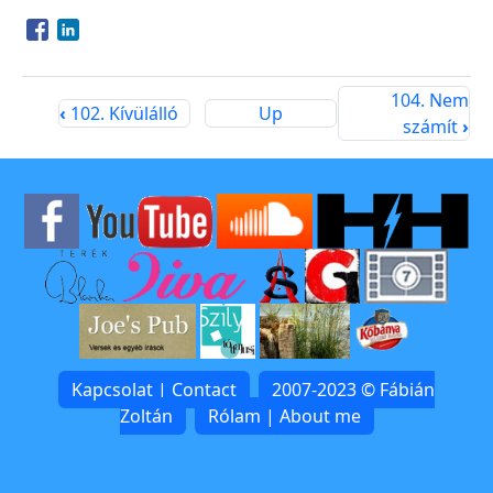
Opens in a new window
Opens in a new window
104. Nem
‹
102. Kívülálló
Up
számít
›
Kapcsolat | Contact
2007-2023 © Fábián
Zoltán
Rólam | About me