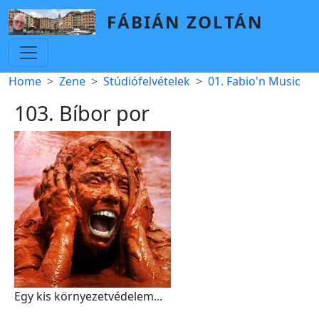
Skip to main content
FÁBIÁN ZOLTÁN
Breadcrumb
Home
Zene
Stúdiófelvételek
01. Fabio'n Music
103. Bíbor por
Egy kis környezetvédelem...