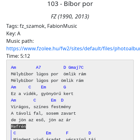
103 - Bíbor por
FZ (1990, 2013)
Tags:
fz_szamok
,
FabionMusic
Key:
A
Music path:
https://www.fzolee.hu/fw2/sites/default/files/photoal
Time:
5:12
Am        A7         D Gmaj7C
Mélybíbor lúgos por  ömlik rám

Am     C    Em       G
Am       C      Em  D
Virágos, színes festmény

A távoli fal, sosem zavart

Refrén
C            Em      F        D