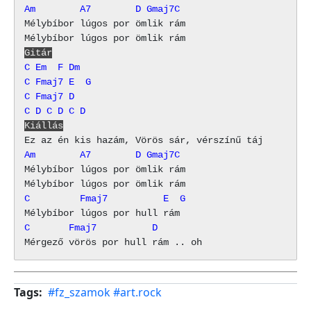
Am        A7        D Gmaj7C
Mélybíbor lúgos por ömlik rám

Gitár
C
Em
F
Dm
C
Fmaj7
E
G
C
Fmaj7
D
C
D
C
D
C
D
Kiállás
Am        A7        D Gmaj7C
Mélybíbor lúgos por ömlik rám

C         Fmaj7          E  G
C       Fmaj7          D
Tags
#fz_szamok
#art.rock