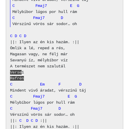
C         Fmaj7          E  G
C        Fmaj7       D
C
D
C
D
||: Ilyen az én kis hazám. :||

Ömlik a lé, reped a rés,

Magasan vagy, ne félj már

Savanyú íz, mélybíbor víz

Verse
Refrén
C            Em      F        D
C         Fmaj7          E  G
C        Fmaj7       D
Vérszínű vörös sár sodor… oh

||: 
C
D
C
D
 :||
