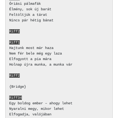
Óriási pálmafák

Élmény, sok új barát

Feltöltjük a tárat

Nincs pár hétig bánat

Riff2
Riff1
Hajtunk most már haza

Nem fér bele még egy laza

Elfogyott a pia mára

Holnap újra munka, a munka vár

Riff2
{Bridge}

Riff34
Egy boldog ember – ahogy lehet

Nyaralni megy, mikor lehet

Elfogadja, valójában
