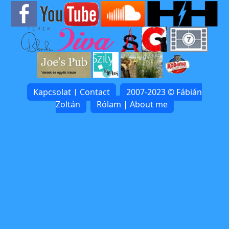
Kapcsolat | Contact
2007-2023 © Fábián
Zoltán
Rólam | About me