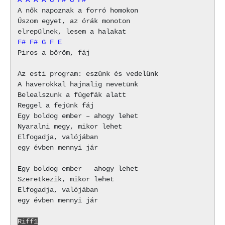
A nők napoznak a forró homokon

Úszom egyet, az órák monoton

F#
F#
G
F
E
Piros a bőröm, fáj

Az esti program: eszünk és vedelünk

A haverokkal hajnalig nevetünk

Belealszunk a fügefák alatt

Reggel a fejünk fáj

Egy boldog ember – ahogy lehet

Nyaralni megy, mikor lehet

Elfogadja, valójában

egy évben mennyi jár

Egy boldog ember – ahogy lehet

Szeretkezik, mikor lehet

Elfogadja, valójában

egy évben mennyi jár

Riff1