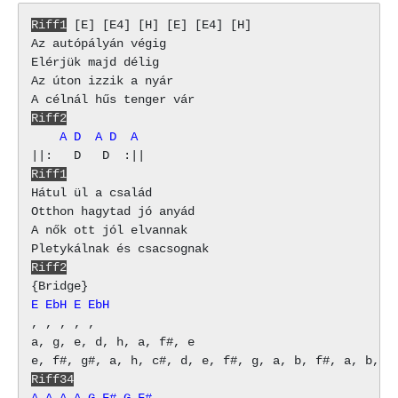
Riff1
 [E] [E4] [H] [E] [E4] [H]

Az autópályán végig

Elérjük majd délig

Az úton izzik a nyár

Riff2
    A D  A D  A
Riff1
Hátul ül a család

Otthon hagytad jó anyád

A nők ott jól elvannak

Riff2
E EbH E EbH
, , , , , 

a, g, e, d, h, a, f#, e

Riff34
A
A
A
A
G
F#
G
F#