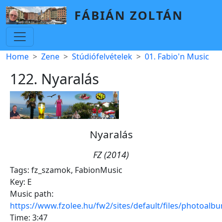
Skip to main content
FÁBIÁN ZOLTÁN
Breadcrumb
Home
Zene
Stúdiófelvételek
01. Fabio'n Music
122. Nyaralás
Nyaralás
FZ (2014)
Tags:
fz_szamok
,
FabionMusic
Key:
E
Music path:
https://www.fzolee.hu/fw2/sites/default/files/photoal
Time:
3:47