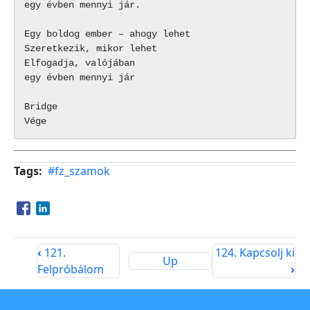
egy évben mennyi jár.

Egy boldog ember – ahogy lehet

Szeretkezik, mikor lehet

Elfogadja, valójában

egy évben mennyi jár

Bridge

Tags
#fz_szamok
Opens in a new window
Opens in a new window
‹
121.
124. Kapcsolj ki
Up
Felpróbálom
›