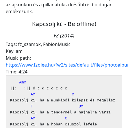
az ajkunkon és a pillanatokra később is boldogan
emlékezünk.
Kapcsolj ki! - Be offline!
FZ (2014)
Tags:
fz_szamok
,
FabionMusic
Key:
am
Music path:
https://www.fzolee.hu/fw2/sites/default/files/photoal
Time:
4:24
    AmC
         Am                C
         F                    Dm
         Am             C