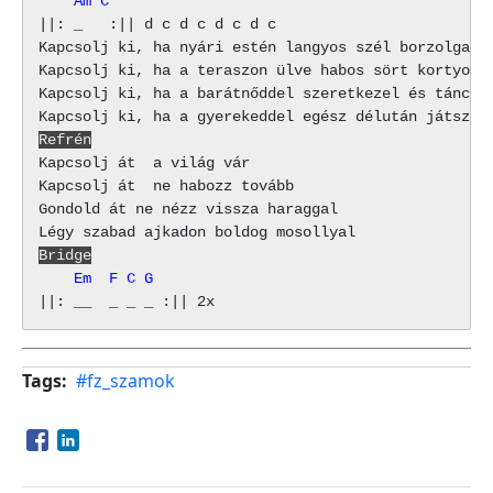
    Am C
||: _   :|| d c d c d c d c

Kapcsolj ki, ha nyári estén langyos szél borzolgat

Kapcsolj ki, ha a teraszon ülve habos sört kortyolga
Kapcsolj ki, ha a barátnőddel szeretkezel és táncols
Refrén
Kapcsolj át  a világ vár

Kapcsolj át  ne habozz tovább

Gondold át ne nézz vissza haraggal

Bridge
    Em  F C G
Tags
#fz_szamok
Opens in a new window
Opens in a new window