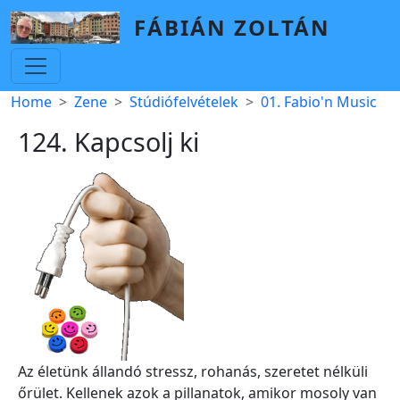
Skip to main content
FÁBIÁN ZOLTÁN
Breadcrumb
Home
Zene
Stúdiófelvételek
01. Fabio'n Music
124. Kapcsolj ki
Az életünk állandó stressz, rohanás, szeretet nélküli
őrület. Kellenek azok a pillanatok, amikor mosoly van