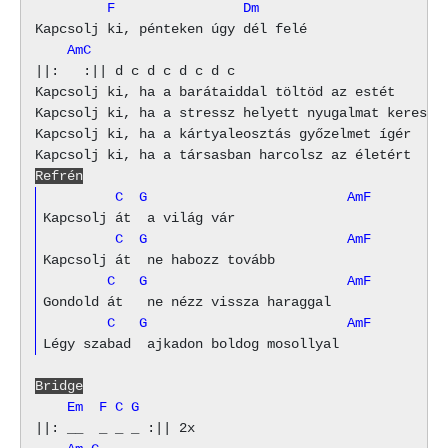
         F                Dm
    AmC
||:   :|| d c d c d c d c

Kapcsolj ki, ha a barátaiddal töltöd az estét

Kapcsolj ki, ha a stressz helyett nyugalmat keresnéd
Kapcsolj ki, ha a kártyaleosztás győzelmet ígér

Refrén
         C  G                         AmF
         C  G                         AmF
        C   G                         AmF
        C   G                         AmF
Bridge
    Em  F C G