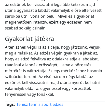
az edzőnek kell visszaütni legalább kétszer, majd
utána ugyanazt a labdát valamelyik előre eltervezett
sarokba ütni, vonalon belül. Mivel ez a gyakorlat
meglehetősen intenzív, ezért egy edzésen nem
szabad sokáig csinálni.
Gyakorlat játékra
A tenisznek végül is az a célja, hogy játszunk, verjük
meg a másikat. Az edzés végén gyakran a játék az,
hogy az edző felváltva az odalakra adja a labdákat,
ráadásul a labdák erősségét, illetve a pörgetés
mértékét is változtatja. Ez egy mérkőzéshez hasonló
szituációt teremt. Az első három négy labdát az
edzőnek kell visszaütni, majd utána nyerőt kell ütni
valamelyik oldalra, egyenessel vagy kereszttel,
tenyeressel vagy fonákkal.
Tags
tenisz
tennis
sport
edzés