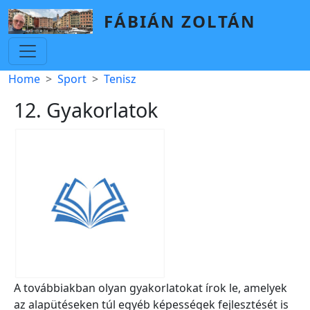
Skip to main content
FÁBIÁN ZOLTÁN
Breadcrumb
Home
Sport
Tenisz
12. Gyakorlatok
A továbbiakban olyan gyakorlatokat írok le, amelyek
az alapütéseken túl egyéb képességek fejlesztését is