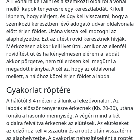
A T vonalra kell állni és a szemközti oldalról a vonal
mellől kapok tenyeresre egy keresztlabdát. Ki kell
lépnem, hogy elérjem, és úgy kell visszaütni, hogy a
szemközti keresztben lévő adogató udvar oldalvonala
előtt érjen földet. Utána vissza kell mozogni az
alaphelyzetbe. Ezt az ütést rövid keresztnek hívják.
Mérkőzésen akkor kell ilyet ütni, amikor az ellenfél
rövidítést üt és ha kényelmesen elérem a labdát,
akkor pörgetve, nem túl erősen kell megütni a
megadott irányba. A cél az, hogy az oldalvonal
mellett, a hálóhoz közel érjen földet a labda.
Gyakorlat röptére
A hálótól 3-4 méterre állunk a felezővonalon. Az
labdák először tenyeresre érkeznek (Kb. 20-30), utána
fonákra hasonló mennyiség. A végén mind a két
oldalra felváltva érkeznek az elütések. Az elütéseket
az edzőhöz kell visszaütni és a röpte után visszatérni
az alaphelyzetbe. A gyakorlat nehezítéseként a röptét