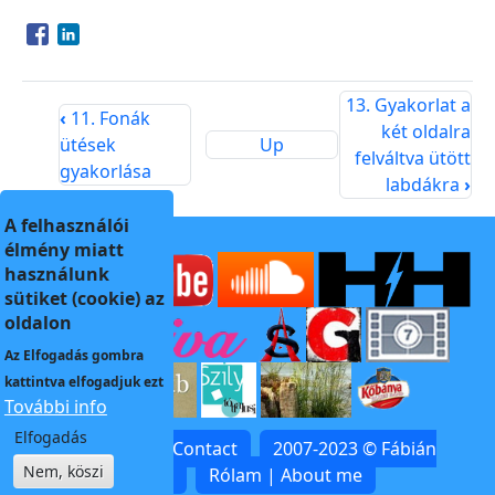
Opens in a new window
Opens in a new window
13. Gyakorlat a
‹
11. Fonák
két oldalra
ütések
Up
felváltva ütött
gyakorlása
labdákra
›
A felhasználói
élmény miatt
használunk
sütiket (cookie) az
oldalon
Az
Elfogadás
gombra
kattintva elfogadjuk ezt
További info
Elfogadás
Kapcsolat | Contact
2007-2023 © Fábián
Nem, köszi
Zoltán
Rólam | About me