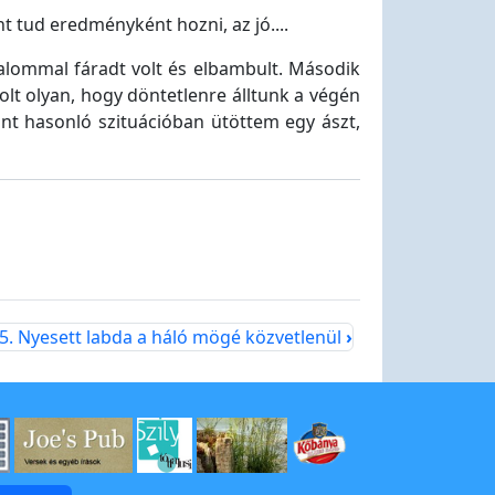
nt tud eredményként hozni, az jó....
alommal fáradt volt és elbambult. Második
olt olyan, hogy döntetlenre álltunk a végén
nt hasonló szituációban ütöttem egy ászt,
5. Nyesett labda a háló mögé közvetlenül
›