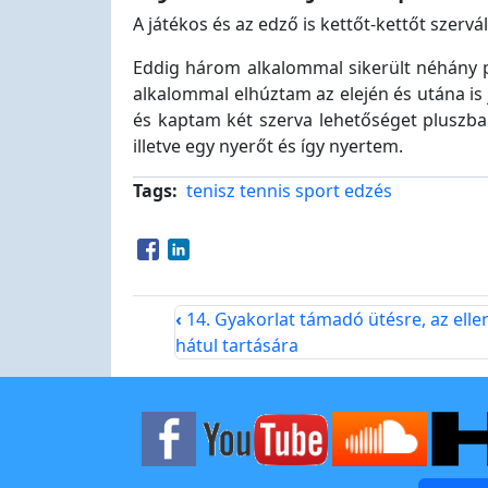
A játékos és az edző is kettőt-kettőt szervá
Eddig három alkalommal sikerült néhány p
alkalommal elhúztam az elején és utána is 
és kaptam két szerva lehetőséget pluszba
illetve egy nyerőt és így nyertem.
Tags
tenisz
tennis
sport
edzés
Opens in a new window
Opens in a new window
‹
14. Gyakorlat támadó ütésre, az elle
hátul tartására