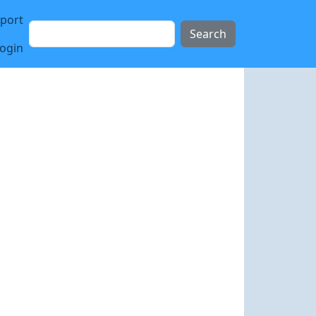
sport
Search
login