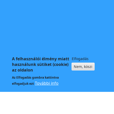
A felhasználói élmény miatt
Elfogadás
használunk sütiket (cookie)
Nem, köszi
az oldalon
Az
Elfogadás
gombra kattintva
További info
elfogadjuk ezt