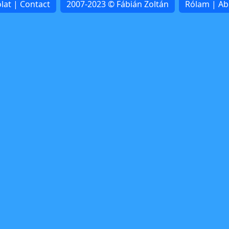
lat | Contact
2007-2023 © Fábián Zoltán
Rólam | A