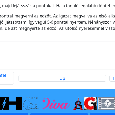
l, majd lejátsszák a pontokat. Ha a tanuló legalább döntetle
onttal megverni az edzőt. Az igazat megvallva az első alk
jól játszottam, így végül 5-6 ponttal nyertem. Néhányszor v
n, de azt megnyerte az edző. Az utolsó nyerésemnél viszo
nfél
Up
1