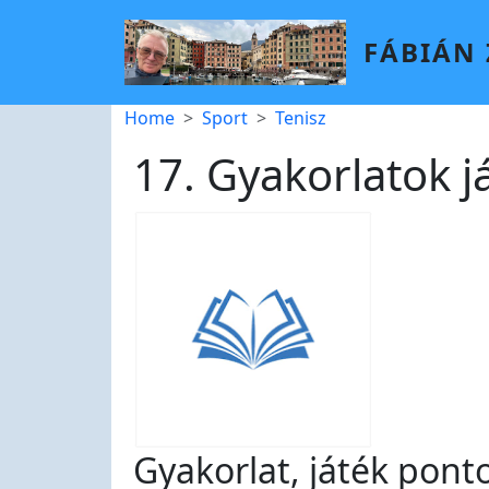
Skip to main content
FÁBIÁN
Breadcrumb
Home
Sport
Tenisz
17. Gyakorlatok j
Gyakorlat, játék pont