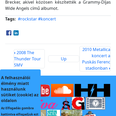
Brecker, akivel közösen készítették a Grammy-Díjas
Wide Angels című albumot.
Tags
#rockstar
#koncert
Opens in a new window
Opens in a new window
2010 Metallica
‹
2008 The
koncert a
Thunder Tour
Up
Puskás Ferenc
SMV
stadionban
›
A felhasználói
élmény miatt
használunk
sütiket (cookie) az
oldalon
Az
Elfogadás
gombra
kattintva elfogadjuk ezt