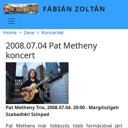
Skip to main content
FÁBIÁN ZOLTÁN
Breadcrumb
Home
Zene
Koncertek
2008.07.04 Pat Metheny
koncert
Pat Metheny Trio, 2008.07.04. 20:00 - Margitszigeti
Szabadtéri Színpad
Pat Metheny már többször, több formációval járt