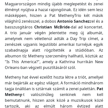
Magyarországon mindig újabb meglepetést és zenei
élményt nyújtva a hazai rajongóinak. Ez idén sem lesz
másképpen, hiszen a Pat MethenyTrio két másik
világhírű zenésszel, a dobos
Antonio Sanchez
zel és a
basszusgitáros
Christian McBride
-dal ad koncertet.
A trio január végén jelentette meg új albumát,
amelynek nem véletlenül adták a Day Trip címet, a
zenészek ugyanis legutóbbi amerikai turnéjuk egyik
szabadnapja alatt rögzítették a stúdióban. Az
albumon tíz Metheny szerzemény hallható, köztük az
"Is This America?", amely a Kathrina hurrikán New
Orleans-ban végzett pusztításáról szól.
Metheny hat évvel ezelőtt hozta létre a triót, amellyel
már bejárták az egész világot. A formáció mindhárom
tagja önállóan is sztárnak számít a zenei palettán.
Pat
Metheny
-t valószínűleg senkinek nem kell
bemutatnunk, hiszen azok közé a muzsikusok közé
tartozik, aki az elmúlt három évtized alatt