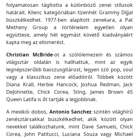
folyamatosan tágította a különböző zenei stílusok
határait. Kilenc kategóriában tizenhét Grammy Díjjal
büszkélkedhet. 1977-ben alapított zenekara, a Pat
Metheny Group a történelem egyetlen olyan
együttese, amely hét egymást követő kiadványáért
kapta meg az elismerést.
Christian McBride
-ot a szólólemezein és számos
világsztár oldalán is hallhattuk, mint az egyik
legnépszerűbb basszusgitárost, legyen szó pop, soul
vagy a klasszikus zene előadóiról. Többek között
Diana Krall, Herbie Hancock, Joshua Redman, Jack
DeJohnette, Chick Corea, Sting, James Brown éS
Queen Latifa is őt tartják a legjobbnak.
A mexikói dobos,
Antonio Sanchez
szintén világhírű
zenésztársakkal büszkélkedhet, akik között olyan
nevekkel találkozhatunk, mint Dave Samuels, Chick
Corea, John Patitucci, Luciana Souza vagy Michael