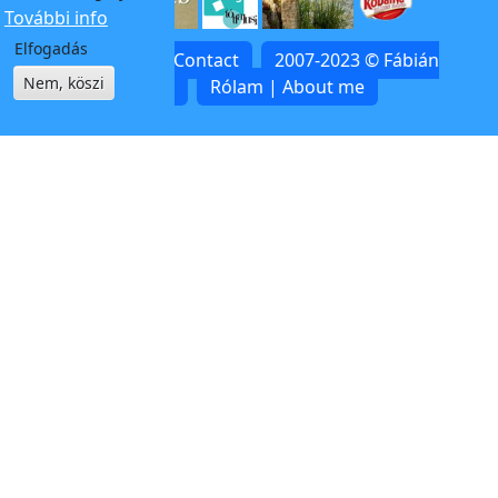
További info
Elfogadás
Kapcsolat | Contact
2007-2023 © Fábián
Nem, köszi
Zoltán
Rólam | About me